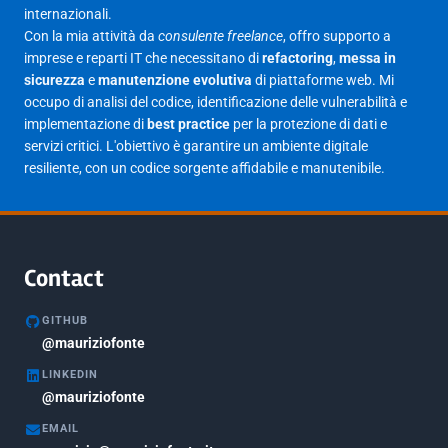
internazionali.
Marzo 2025
14
Con la mia attività da
consulente freelance
, offro supporto a
Febbraio 2025
17
imprese e reparti IT che necessitano di
refactoring
,
messa in
sicurezza
e
manutenzione evolutiva
di piattaforme web. Mi
Gennaio 2025
23
occupo di analisi del codice, identificazione delle vulnerabilità e
implementazione di
best practice
per la protezione di dati e
Giugno 2023
1
servizi critici. L'obiettivo è garantire un ambiente digitale
Maggio 2023
1
resiliente, con un codice sorgente affidabile e manutenibile.
Agosto 2022
1
Gennaio 2021
2
Agosto 2020
1
Contact
Marzo 2020
1
GITHUB
Marzo 2018
@mauriziofonte
5
LINKEDIN
Febbraio 2018
3
@mauriziofonte
Maggio 2017
5
EMAIL