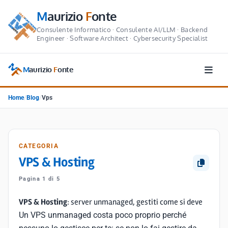
M
aurizio
F
onte
Consulente Informatico · Consulente AI/LLM · Backend
Engineer · Software Architect · Cybersecurity Specialist
M
aurizio
F
onte
Home
/
Blog
/
Vps
CATEGORIA
VPS & Hosting
Pagina 1 di 5
VPS & Hosting
: server unmanaged, gestiti come si deve
Un VPS unmanaged costa poco proprio perché