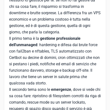
nessuno lo gestisce per te: se non lo fai gestire da
chi sa cosa fare, il risparmio si trasforma in
downtime e brutte sorprese. La differenza fra un VPS
economico e un problema costoso è tutta nella
gestione, ed è di questa gestione, quella di ogni
giorno, che parla la categoria.
Il primo tema è la
gestione professionale
dell'unmanaged
: hardening e difesa dai brute force
con fail2ban e nftables, TLS automatizzato con
Certbot su decine di domini, cron ottimizzati che non
si pestano i piedi, notifiche ed email di servizio che
funzionano davvero, storage e backup off-site. Il
lavoro che tiene un server in salute prima che
qualcosa vada storto.
Il secondo tema sono le
emergenze
, dove si vede chi
sa cosa fare: ripristino di filesystem corrotti da riga di
comando, rescue mode su un server lockato,
recupero di spazio disco quando il servizio è già