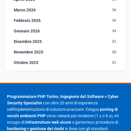
Marzo 2026
36
Febbraio 2026
36
Gennaio 2026
34
Dicembre 2025
23
Novembre 2025
20
Ottobre 2025
23
Settembre 2025
23
Agosto 2025
1
Luglio 2025
23
Programmatore PHP Torino
,
Ingegnere del Software
e
Cyber
Security Specialist
con oltre 20 anni di esperienza
Giugno 2025
30
nell'implementazione di soluzioni avanzate. Eseguo
porting di
Maggio 2025
27
vecchi ambienti PHP
verso release più moderne (7.x o 8.x), mi
occupo di
infrastrutture web sicure
e garantisco procedure di
Aprile 2025
16
hardening
e
gestione dei rischi
in linea con gli standard