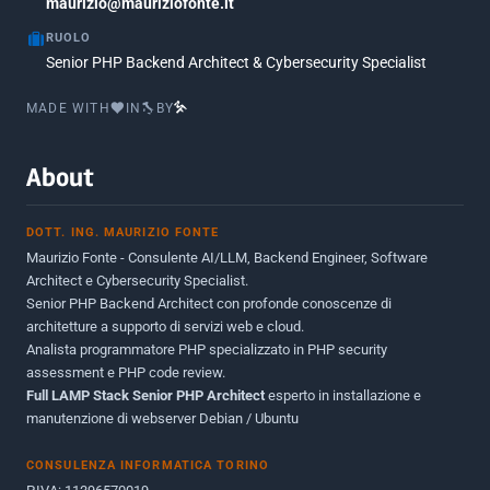
Marzo 2017
maurizio@mauriziofonte.it
1
RUOLO
Luglio 2016
2
Senior PHP Backend Architect & Cybersecurity Specialist
Marzo 2016
1
MADE WITH
IN
BY
Febbraio 2016
2
Marzo 2015
2
About
Novembre 2013
1
DOTT. ING. MAURIZIO FONTE
Giugno 2012
2
Maurizio Fonte - Consulente AI/LLM, Backend Engineer, Software
Maggio 2011
1
Architect e Cybersecurity Specialist.
Senior PHP Backend Architect con profonde conoscenze di
Dicembre 2010
1
architetture a supporto di servizi web e cloud.
Analista programmatore PHP specializzato in PHP security
Ottobre 2010
1
assessment e PHP code review.
Full LAMP Stack Senior PHP Architect
Maggio 2010
esperto in installazione e
1
manutenzione di webserver Debian / Ubuntu
Dicembre 2009
3
CONSULENZA INFORMATICA TORINO
Giugno 2009
9