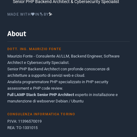
Senior PHP Backend Architect & Cybersecurity Specialist
Marzo 2016
1
MADE WITH
IN
BY
Febbraio 2016
2
Marzo 2015
2
About
Novembre 2013
1
DOTT. ING. MAURIZIO FONTE
Giugno 2012
2
Maurizio Fonte - Consulente AI/LLM, Backend Engineer, Software
Maggio 2011
1
Architect e Cybersecurity Specialist.
Senior PHP Backend Architect con profonde conoscenze di
Dicembre 2010
1
architetture a supporto di servizi web e cloud.
Analista programmatore PHP specializzato in PHP security
Ottobre 2010
1
assessment e PHP code review.
Full LAMP Stack Senior PHP Architect
Maggio 2010
esperto in installazione e
1
manutenzione di webserver Debian / Ubuntu
Dicembre 2009
3
CONSULENZA INFORMATICA TORINO
Giugno 2009
9
P.IVA: 11396570019
REA: TO-1331015