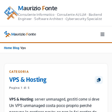
M
aurizio
F
onte
Consulente Informatico · Consulente AI/LLM · Backend
Engineer · Software Architect · Cybersecurity Specialist
M
aurizio
F
onte
Home
/
Blog
/
Vps
CATEGORIA
VPS & Hosting
Pagina 1 di 5
VPS & Hosting
: server unmanaged, gestiti come si deve
Un VPS unmanaged costa poco proprio perché