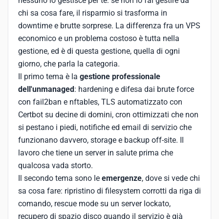
nessuno lo gestisce per te: se non lo fai gestire da
chi sa cosa fare, il risparmio si trasforma in
downtime e brutte sorprese. La differenza fra un VPS
economico e un problema costoso è tutta nella
gestione, ed è di questa gestione, quella di ogni
giorno, che parla la categoria.
Il primo tema è la
gestione professionale
dell'unmanaged
: hardening e difesa dai brute force
con fail2ban e nftables, TLS automatizzato con
Certbot su decine di domini, cron ottimizzati che non
si pestano i piedi, notifiche ed email di servizio che
funzionano davvero, storage e backup off-site. Il
lavoro che tiene un server in salute prima che
qualcosa vada storto.
Il secondo tema sono le
emergenze
, dove si vede chi
sa cosa fare: ripristino di filesystem corrotti da riga di
comando, rescue mode su un server lockato,
recupero di spazio disco quando il servizio è già