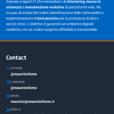
Febbraio 2025
17
imprese e reparti IT che necessitano di
refactoring
,
messa in
sicurezza
e
manutenzione evolutiva
di piattaforme web. Mi
Gennaio 2025
23
occupo di analisi del codice, identificazione delle vulnerabilità e
implementazione di
best practice
per la protezione di dati e
Giugno 2023
1
servizi critici. L'obiettivo è garantire un ambiente digitale
Maggio 2023
1
resiliente, con un codice sorgente affidabile e manutenibile.
Agosto 2022
1
Gennaio 2021
2
Agosto 2020
1
Contact
Marzo 2020
1
GITHUB
Marzo 2018
@mauriziofonte
5
LINKEDIN
Febbraio 2018
3
@mauriziofonte
Maggio 2017
5
EMAIL
Marzo 2017
maurizio@mauriziofonte.it
1
RUOLO
Luglio 2016
2