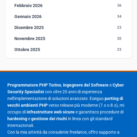
Febbraio 2026
36
Gennaio 2026
34
Dicembre 2025
23
Novembre 2025
20
Ottobre 2025
23
Settembre 2025
23
Agosto 2025
1
Luglio 2025
23
Programmatore PHP Torino
,
Ingegnere del Software
e
Cyber
Security Specialist
con oltre 20 anni di esperienza
Giugno 2025
30
nell'implementazione di soluzioni avanzate. Eseguo
porting di
Maggio 2025
27
vecchi ambienti PHP
verso release più moderne (7.x o 8.x), mi
occupo di
infrastrutture web sicure
e garantisco procedure di
Aprile 2025
16
hardening
e
gestione dei rischi
in linea con gli standard
internazionali.
Marzo 2025
14
Con la mia attività da
consulente freelance
, offro supporto a