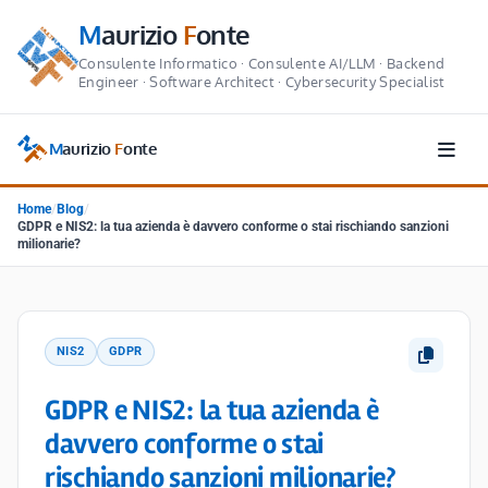
M
aurizio
F
onte
Consulente Informatico · Consulente AI/LLM · Backend
Engineer · Software Architect · Cybersecurity Specialist
M
aurizio
F
onte
Home
/
Blog
/
GDPR e NIS2: la tua azienda è davvero conforme o stai rischiando sanzioni
milionarie?
NIS2
GDPR
GDPR e NIS2: la tua azienda è
davvero conforme o stai
rischiando sanzioni milionarie?