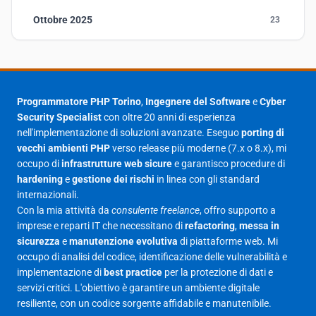
Ottobre 2025
23
Settembre 2025
23
Agosto 2025
1
Luglio 2025
23
Programmatore PHP Torino
,
Ingegnere del Software
e
Cyber
Security Specialist
con oltre 20 anni di esperienza
Giugno 2025
30
nell'implementazione di soluzioni avanzate. Eseguo
porting di
Maggio 2025
27
vecchi ambienti PHP
verso release più moderne (7.x o 8.x), mi
occupo di
infrastrutture web sicure
e garantisco procedure di
Aprile 2025
16
hardening
e
gestione dei rischi
in linea con gli standard
internazionali.
Marzo 2025
14
Con la mia attività da
consulente freelance
, offro supporto a
Febbraio 2025
17
imprese e reparti IT che necessitano di
refactoring
,
messa in
sicurezza
e
manutenzione evolutiva
di piattaforme web. Mi
Gennaio 2025
23
occupo di analisi del codice, identificazione delle vulnerabilità e
implementazione di
best practice
per la protezione di dati e
Giugno 2023
1
servizi critici. L'obiettivo è garantire un ambiente digitale
Maggio 2023
1
resiliente, con un codice sorgente affidabile e manutenibile.