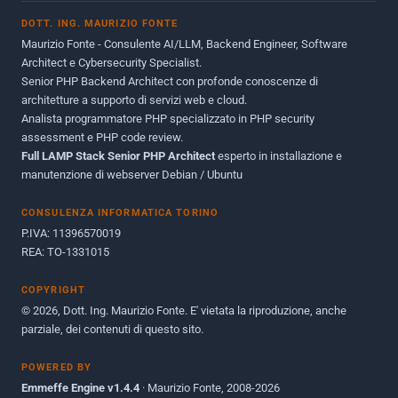
DOTT. ING. MAURIZIO FONTE
Giugno 2012
2
Maurizio Fonte - Consulente AI/LLM, Backend Engineer, Software
Maggio 2011
1
Architect e Cybersecurity Specialist.
Senior PHP Backend Architect con profonde conoscenze di
Dicembre 2010
1
architetture a supporto di servizi web e cloud.
Analista programmatore PHP specializzato in PHP security
Ottobre 2010
1
assessment e PHP code review.
Full LAMP Stack Senior PHP Architect
Maggio 2010
esperto in installazione e
1
manutenzione di webserver Debian / Ubuntu
Dicembre 2009
3
CONSULENZA INFORMATICA TORINO
Giugno 2009
9
P.IVA: 11396570019
REA: TO-1331015
COPYRIGHT
© 2026, Dott. Ing. Maurizio Fonte. E' vietata la riproduzione, anche
parziale, dei contenuti di questo sito.
POWERED BY
Emmeffe Engine v1.4.4
· Maurizio Fonte, 2008-2026