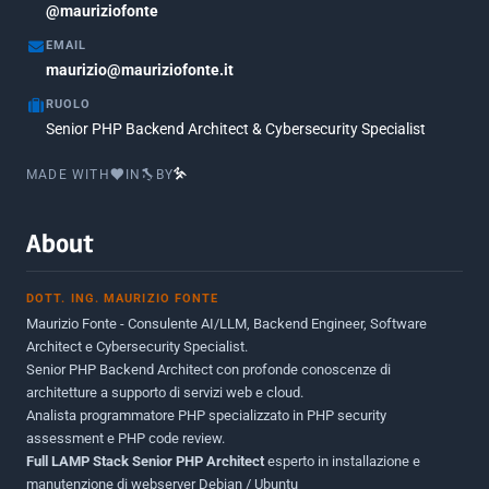
@mauriziofonte
Maggio 2017
5
EMAIL
Marzo 2017
maurizio@mauriziofonte.it
1
RUOLO
Luglio 2016
2
Senior PHP Backend Architect & Cybersecurity Specialist
Marzo 2016
1
MADE WITH
IN
BY
Febbraio 2016
2
Marzo 2015
2
About
Novembre 2013
1
DOTT. ING. MAURIZIO FONTE
Giugno 2012
2
Maurizio Fonte - Consulente AI/LLM, Backend Engineer, Software
Maggio 2011
1
Architect e Cybersecurity Specialist.
Senior PHP Backend Architect con profonde conoscenze di
Dicembre 2010
1
architetture a supporto di servizi web e cloud.
Analista programmatore PHP specializzato in PHP security
Ottobre 2010
1
assessment e PHP code review.
Full LAMP Stack Senior PHP Architect
Maggio 2010
esperto in installazione e
1
manutenzione di webserver Debian / Ubuntu