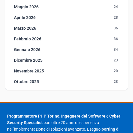
Maggio 2026
24
Aprile 2026
28
Marzo 2026
36
Febbraio 2026
36
Gennaio 2026
34
Dicembre 2025
23
Novembre 2025
20
Ottobre 2025
23
Settembre 2025
23
Agosto 2025
1
Luglio 2025
23
Programmatore PHP Torino
,
Ingegnere del Software
e
Cyber
Security Specialist
con oltre 20 anni di esperienza
Giugno 2025
30
nell'implementazione di soluzioni avanzate. Eseguo
porting di