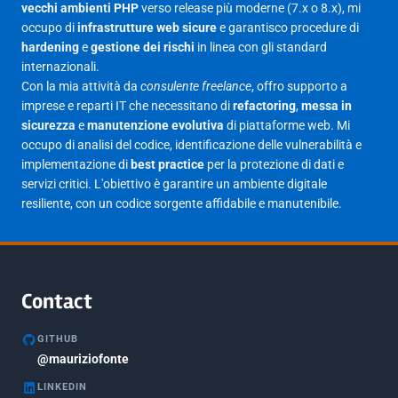
Maggio 2025
27
vecchi ambienti PHP
verso release più moderne (7.x o 8.x), mi
occupo di
infrastrutture web sicure
e garantisco procedure di
Aprile 2025
16
hardening
e
gestione dei rischi
in linea con gli standard
internazionali.
Marzo 2025
14
Con la mia attività da
consulente freelance
, offro supporto a
Febbraio 2025
17
imprese e reparti IT che necessitano di
refactoring
,
messa in
sicurezza
e
manutenzione evolutiva
di piattaforme web. Mi
Gennaio 2025
23
occupo di analisi del codice, identificazione delle vulnerabilità e
implementazione di
best practice
per la protezione di dati e
Giugno 2023
1
servizi critici. L'obiettivo è garantire un ambiente digitale
Maggio 2023
1
resiliente, con un codice sorgente affidabile e manutenibile.
Agosto 2022
1
Gennaio 2021
2
Agosto 2020
1
Contact
Marzo 2020
1
GITHUB
Marzo 2018
@mauriziofonte
5
LINKEDIN
Febbraio 2018
3