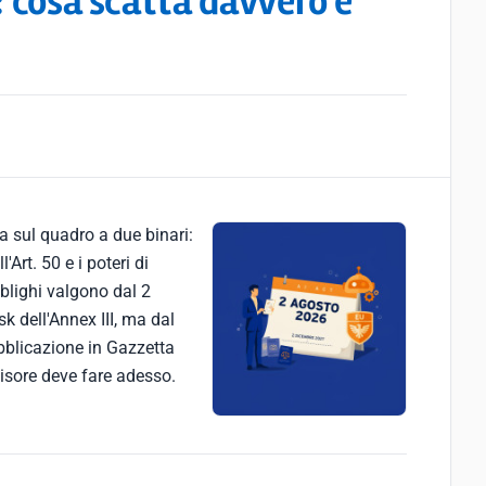
: cosa scatta davvero e
za sul quadro a due binari:
'Art. 50 e i poteri di
blighi valgono dal 2
k dell'Annex III, ma dal
bblicazione in Gazzetta
cisore deve fare adesso.