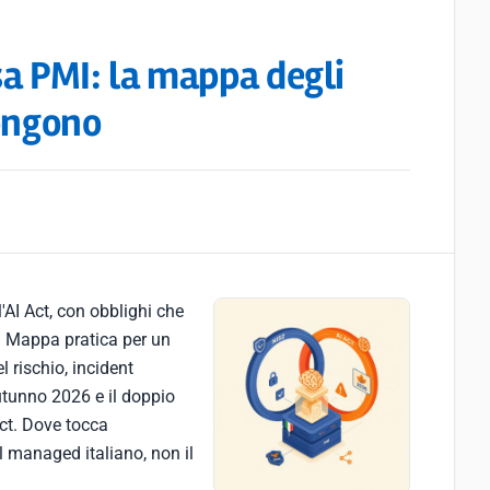
ssa PMI: la mappa degli
pongono
'AI Act, con obblighi che
. Mappa pratica per un
l rischio, incident
utunno 2026 e il doppio
Act. Dove tocca
 il managed italiano, non il