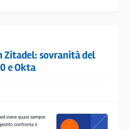
 Zitadel: sovranità del
h0 e Okta
osted viene quasi sempre
gestito confronta il