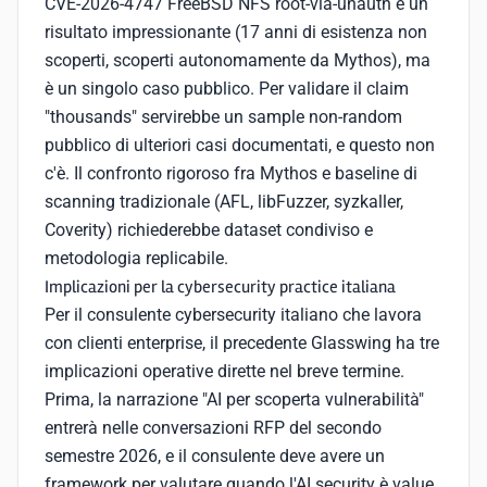
CVE-2026-4747 FreeBSD NFS root-via-unauth è un
risultato impressionante (17 anni di esistenza non
scoperti, scoperti autonomamente da Mythos), ma
è un singolo caso pubblico. Per validare il claim
"thousands" servirebbe un sample non-random
pubblico di ulteriori casi documentati, e questo non
c'è. Il confronto rigoroso fra Mythos e baseline di
scanning tradizionale (AFL, libFuzzer, syzkaller,
Coverity) richiederebbe dataset condiviso e
metodologia replicabile.
Implicazioni per la cybersecurity practice italiana
Per il consulente cybersecurity italiano che lavora
con clienti enterprise, il precedente Glasswing ha tre
implicazioni operative dirette nel breve termine.
Prima, la narrazione "AI per scoperta vulnerabilità"
entrerà nelle conversazioni RFP del secondo
semestre 2026, e il consulente deve avere un
framework per valutare quando l'AI security è value