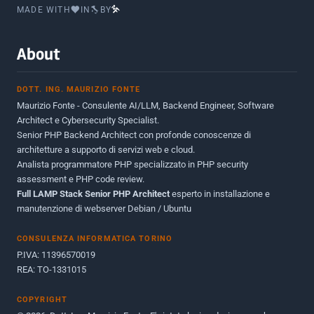
MADE WITH
IN
BY
Febbraio 2016
2
Marzo 2015
2
About
Novembre 2013
1
DOTT. ING. MAURIZIO FONTE
Giugno 2012
2
Maurizio Fonte - Consulente AI/LLM, Backend Engineer, Software
Maggio 2011
1
Architect e Cybersecurity Specialist.
Senior PHP Backend Architect con profonde conoscenze di
Dicembre 2010
1
architetture a supporto di servizi web e cloud.
Analista programmatore PHP specializzato in PHP security
Ottobre 2010
1
assessment e PHP code review.
Full LAMP Stack Senior PHP Architect
Maggio 2010
esperto in installazione e
1
manutenzione di webserver Debian / Ubuntu
Dicembre 2009
3
CONSULENZA INFORMATICA TORINO
Giugno 2009
9
P.IVA: 11396570019
REA: TO-1331015
COPYRIGHT