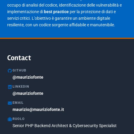
Gennaio 2025
23
occupo di analisi del codice, identificazione delle vulnerabilità e
implementazione di
best practice
per la protezione di dati e
Giugno 2023
1
servizi critici. L'obiettivo è garantire un ambiente digitale
Maggio 2023
1
resiliente, con un codice sorgente affidabile e manutenibile.
Agosto 2022
1
Gennaio 2021
2
Agosto 2020
1
Contact
Marzo 2020
1
GITHUB
Marzo 2018
@mauriziofonte
5
LINKEDIN
Febbraio 2018
3
@mauriziofonte
Maggio 2017
5
EMAIL
Marzo 2017
maurizio@mauriziofonte.it
1
RUOLO
Luglio 2016
2
Senior PHP Backend Architect & Cybersecurity Specialist
Marzo 2016
1