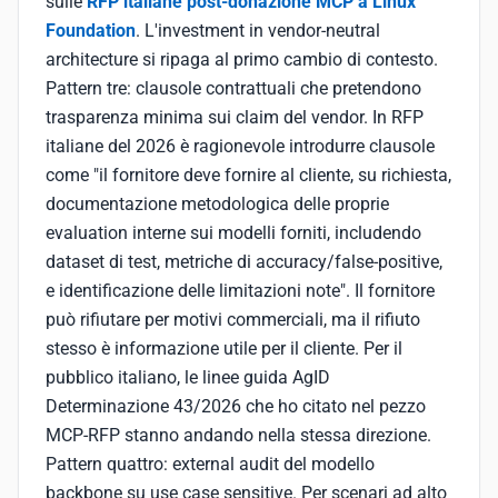
sulle
RFP italiane post-donazione MCP a Linux
Foundation
. L'investment in vendor-neutral
architecture si ripaga al primo cambio di contesto.
Pattern tre: clausole contrattuali che pretendono
trasparenza minima sui claim del vendor. In RFP
italiane del 2026 è ragionevole introdurre clausole
come "il fornitore deve fornire al cliente, su richiesta,
documentazione metodologica delle proprie
evaluation interne sui modelli forniti, includendo
dataset di test, metriche di accuracy/false-positive,
e identificazione delle limitazioni note". Il fornitore
può rifiutare per motivi commerciali, ma il rifiuto
stesso è informazione utile per il cliente. Per il
pubblico italiano, le linee guida AgID
Determinazione 43/2026 che ho citato nel pezzo
MCP-RFP stanno andando nella stessa direzione.
Pattern quattro: external audit del modello
backbone su use case sensitive. Per scenari ad alto