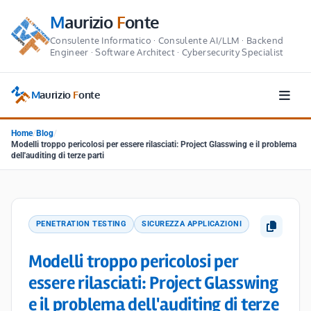
M
aurizio
F
onte
Consulente Informatico · Consulente AI/LLM · Backend
Engineer · Software Architect · Cybersecurity Specialist
M
aurizio
F
onte
Home
/
Blog
/
Modelli troppo pericolosi per essere rilasciati: Project Glasswing e il problema
dell'auditing di terze parti
PENETRATION TESTING
SICUREZZA APPLICAZIONI
Modelli troppo pericolosi per
essere rilasciati: Project Glasswing
e il problema dell'auditing di terze