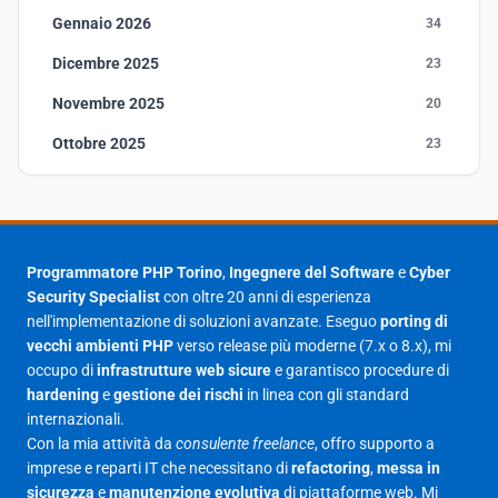
Gennaio 2026
34
Dicembre 2025
23
Novembre 2025
20
Ottobre 2025
23
Settembre 2025
23
Agosto 2025
1
Luglio 2025
23
Programmatore PHP Torino
,
Ingegnere del Software
e
Cyber
Security Specialist
con oltre 20 anni di esperienza
Giugno 2025
30
nell'implementazione di soluzioni avanzate. Eseguo
porting di
Maggio 2025
27
vecchi ambienti PHP
verso release più moderne (7.x o 8.x), mi
occupo di
infrastrutture web sicure
e garantisco procedure di
Aprile 2025
16
hardening
e
gestione dei rischi
in linea con gli standard
internazionali.
Marzo 2025
14
Con la mia attività da
consulente freelance
, offro supporto a
Febbraio 2025
17
imprese e reparti IT che necessitano di
refactoring
,
messa in
sicurezza
e
manutenzione evolutiva
di piattaforme web. Mi