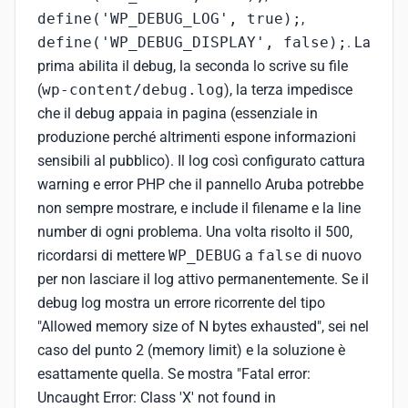
define('WP_DEBUG_LOG', true);
,
define('WP_DEBUG_DISPLAY', false);
. La
prima abilita il debug, la seconda lo scrive su file
(
wp-content/debug.log
), la terza impedisce
che il debug appaia in pagina (essenziale in
produzione perché altrimenti espone informazioni
sensibili al pubblico). Il log così configurato cattura
warning e error PHP che il pannello Aruba potrebbe
non sempre mostrare, e include il filename e la line
number di ogni problema. Una volta risolto il 500,
ricordarsi di mettere
WP_DEBUG
a
false
di nuovo
per non lasciare il log attivo permanentemente. Se il
debug log mostra un errore ricorrente del tipo
"Allowed memory size of N bytes exhausted", sei nel
caso del punto 2 (memory limit) e la soluzione è
esattamente quella. Se mostra "Fatal error:
Uncaught Error: Class 'X' not found in