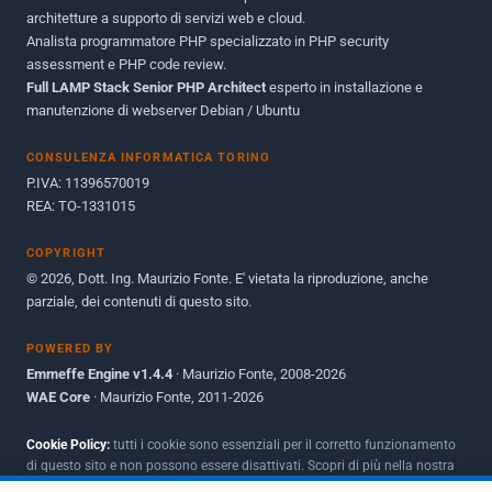
Dicembre 2010
1
architetture a supporto di servizi web e cloud.
Analista programmatore PHP specializzato in PHP security
Ottobre 2010
1
assessment e PHP code review.
Full LAMP Stack Senior PHP Architect
Maggio 2010
esperto in installazione e
1
manutenzione di webserver Debian / Ubuntu
Dicembre 2009
3
CONSULENZA INFORMATICA TORINO
Giugno 2009
9
P.IVA: 11396570019
REA: TO-1331015
COPYRIGHT
© 2026, Dott. Ing. Maurizio Fonte. E' vietata la riproduzione, anche
parziale, dei contenuti di questo sito.
POWERED BY
Emmeffe Engine v1.4.4
· Maurizio Fonte, 2008-2026
WAE Core
· Maurizio Fonte, 2011-2026
Cookie Policy:
tutti i cookie sono essenziali per il corretto funzionamento
di questo sito e non possono essere disattivati. Scopri di più nella nostra
Policy per i cookie
.