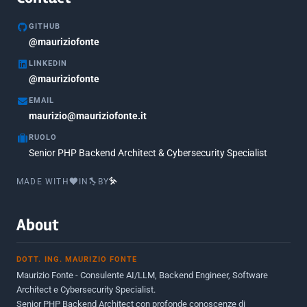
Marzo 2020
1
GITHUB
Marzo 2018
@mauriziofonte
5
LINKEDIN
Febbraio 2018
3
@mauriziofonte
Maggio 2017
5
EMAIL
Marzo 2017
maurizio@mauriziofonte.it
1
RUOLO
Luglio 2016
2
Senior PHP Backend Architect & Cybersecurity Specialist
Marzo 2016
1
MADE WITH
IN
BY
Febbraio 2016
2
Marzo 2015
2
About
Novembre 2013
1
DOTT. ING. MAURIZIO FONTE
Giugno 2012
2
Maurizio Fonte - Consulente AI/LLM, Backend Engineer, Software
Maggio 2011
1
Architect e Cybersecurity Specialist.
Senior PHP Backend Architect con profonde conoscenze di