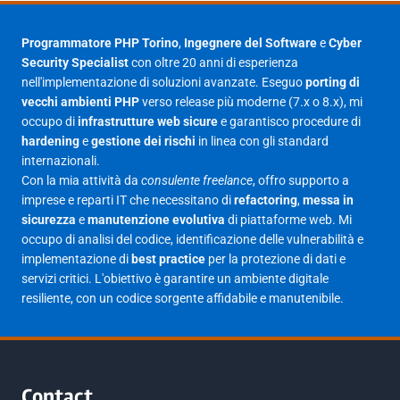
Agosto 2025
1
Luglio 2025
23
Programmatore PHP Torino
,
Ingegnere del Software
e
Cyber
Security Specialist
con oltre 20 anni di esperienza
Giugno 2025
30
nell'implementazione di soluzioni avanzate. Eseguo
porting di
Maggio 2025
27
vecchi ambienti PHP
verso release più moderne (7.x o 8.x), mi
occupo di
infrastrutture web sicure
e garantisco procedure di
Aprile 2025
16
hardening
e
gestione dei rischi
in linea con gli standard
internazionali.
Marzo 2025
14
Con la mia attività da
consulente freelance
, offro supporto a
Febbraio 2025
17
imprese e reparti IT che necessitano di
refactoring
,
messa in
sicurezza
e
manutenzione evolutiva
di piattaforme web. Mi
Gennaio 2025
23
occupo di analisi del codice, identificazione delle vulnerabilità e
implementazione di
best practice
per la protezione di dati e
Giugno 2023
1
servizi critici. L'obiettivo è garantire un ambiente digitale
Maggio 2023
1
resiliente, con un codice sorgente affidabile e manutenibile.
Agosto 2022
1
Gennaio 2021
2
Agosto 2020
1
Contact