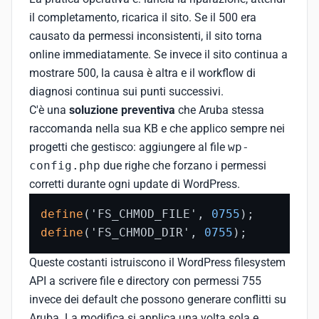
il completamento, ricarica il sito. Se il 500 era
causato da permessi inconsistenti, il sito torna
online immediatamente. Se invece il sito continua a
mostrare 500, la causa è altra e il workflow di
diagnosi continua sui punti successivi.
C'è una
soluzione preventiva
che Aruba stessa
raccomanda nella sua KB e che applico sempre nei
progetti che gestisco: aggiungere al file
wp-
config.php
due righe che forzano i permessi
corretti durante ogni update di WordPress.
define
('FS_CHMOD_FILE', 
0755
define
('FS_CHMOD_DIR', 
0755
);
Queste costanti istruiscono il WordPress filesystem
API a scrivere file e directory con permessi 755
invece dei default che possono generare conflitti su
Aruba. La modifica si applica una volta sola e