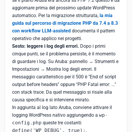
se il piano Aruba era ancora su PHP 7.2 questo è da
aggiornare prima del prossimo update WordPress
automatico. Per la migrazione strutturata,
la mia
guida sul percorso di migrazione PHP da 7.4 a 8.3
con workflow LLM-assisted
documenta il pattern
operativo che applico nei progetti.
Sesto: leggere i log degli errori.
Dopo i primi
cinque punti, se il problema persiste, è il momento
di guardare i log. Su Aruba: pannello → Strumenti e
Impostazioni → Mostra log degli errori. Il
messaggio caratteristico per il 500 è "End of script
output before headers" oppure "PHP Fatal error: ..."
con stack trace. Da quel messaggio si risale alla
causa specifica e si interviene mirato.
In aggiunta al log lato Aruba, conviene attivare il
logging WordPress nativo aggiungendo a
wp-
config.php
queste tre costanti:
define('WP_DEBUG', true);
,