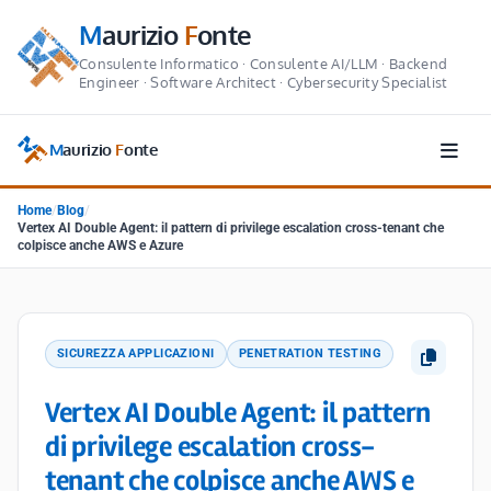
M
aurizio
F
onte
Consulente Informatico · Consulente AI/LLM · Backend
Engineer · Software Architect · Cybersecurity Specialist
M
aurizio
F
onte
Home
/
Blog
/
Vertex AI Double Agent: il pattern di privilege escalation cross-tenant che
colpisce anche AWS e Azure
SICUREZZA APPLICAZIONI
PENETRATION TESTING
Vertex AI Double Agent: il pattern
di privilege escalation cross-
tenant che colpisce anche AWS e