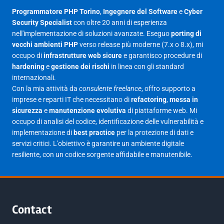
Luglio 2025
23
Programmatore PHP Torino
,
Ingegnere del Software
e
Cyber
Security Specialist
con oltre 20 anni di esperienza
Giugno 2025
30
nell'implementazione di soluzioni avanzate. Eseguo
porting di
Maggio 2025
27
vecchi ambienti PHP
verso release più moderne (7.x o 8.x), mi
occupo di
infrastrutture web sicure
e garantisco procedure di
Aprile 2025
16
hardening
e
gestione dei rischi
in linea con gli standard
internazionali.
Marzo 2025
14
Con la mia attività da
consulente freelance
, offro supporto a
Febbraio 2025
17
imprese e reparti IT che necessitano di
refactoring
,
messa in
sicurezza
e
manutenzione evolutiva
di piattaforme web. Mi
Gennaio 2025
23
occupo di analisi del codice, identificazione delle vulnerabilità e
implementazione di
best practice
per la protezione di dati e
Giugno 2023
1
servizi critici. L'obiettivo è garantire un ambiente digitale
Maggio 2023
1
resiliente, con un codice sorgente affidabile e manutenibile.
Agosto 2022
1
Gennaio 2021
2
Agosto 2020
1
Contact
Marzo 2020
1