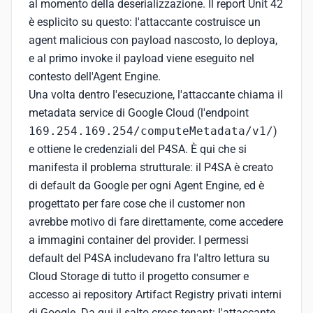
al momento della deserializzazione. Il report Unit 42
è esplicito su questo: l'attaccante costruisce un
agent malicious con payload nascosto, lo deploya,
e al primo invoke il payload viene eseguito nel
contesto dell'Agent Engine.
Una volta dentro l'esecuzione, l'attaccante chiama il
metadata service di Google Cloud (l'endpoint
169.254.169.254/computeMetadata/v1/
)
e ottiene le credenziali del P4SA. È qui che si
manifesta il problema strutturale: il P4SA è creato
di default da Google per ogni Agent Engine, ed è
progettato per fare cose che il customer non
avrebbe motivo di fare direttamente, come accedere
a immagini container del provider. I permessi
default del P4SA includevano fra l'altro lettura su
Cloud Storage di tutto il progetto consumer e
accesso ai repository Artifact Registry privati interni
di Google. Da qui il salto cross-tenant: l'attaccante