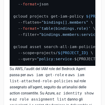
  --
format
=json

gcloud projects get-iam-policy 
${PROJEC
  --flatten=
"bindings[].members"
 \

  --
format
=
'table(bindings.role)'
 \

  --filter=
"bindings.members:serviceAcc
gcloud asset search-all-iam-policies \

  --scope=projects/
${PROJECT_ID}
 \

  --query=
"policy:service-
${PROJECT_ID}
Su AWS, l'audit del IAM role del Bedrock Agent
passa per
aws iam get-role
e
aws iam
list-attached-role-policies
sul role
assegnato all'agent, seguito da un'analisi delle
action consentite. Su Azure,
az identity show
e
az role assignment list
danno gli