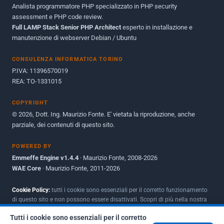
Analista programmatore PHP specializzato in PHP security
Ottobre 2010
1
assessment e PHP code review.
Full LAMP Stack Senior PHP Architect
Maggio 2010
esperto in installazione e
1
manutenzione di webserver Debian / Ubuntu
Dicembre 2009
3
CONSULENZA INFORMATICA TORINO
Giugno 2009
9
P.IVA: 11396570019
REA: TO-1331015
COPYRIGHT
© 2026, Dott. Ing. Maurizio Fonte. E' vietata la riproduzione, anche
parziale, dei contenuti di questo sito.
POWERED BY
Emmeffe Engine v1.4.4
· Maurizio Fonte, 2008-2026
WAE Core
· Maurizio Fonte, 2011-2026
Cookie Policy:
tutti i cookie sono essenziali per il corretto funzionamento
di questo sito e non possono essere disattivati. Scopri di più nella nostra
Policy per i cookie
.
Tutti i cookie sono essenziali per il corretto