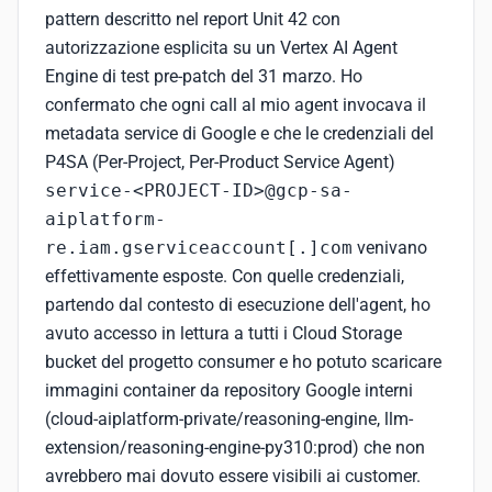
pattern descritto nel report Unit 42 con
autorizzazione esplicita su un Vertex AI Agent
Engine di test pre-patch del 31 marzo. Ho
confermato che ogni call al mio agent invocava il
metadata service di Google e che le credenziali del
P4SA (Per-Project, Per-Product Service Agent)
service-<PROJECT-ID>@gcp-sa-
aiplatform-
re.iam.gserviceaccount[.]com
venivano
effettivamente esposte. Con quelle credenziali,
partendo dal contesto di esecuzione dell'agent, ho
avuto accesso in lettura a tutti i Cloud Storage
bucket del progetto consumer e ho potuto scaricare
immagini container da repository Google interni
(cloud-aiplatform-private/reasoning-engine, llm-
extension/reasoning-engine-py310:prod) che non
avrebbero mai dovuto essere visibili ai customer.