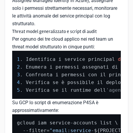
Assigned Managed Identity in Azure), assegnare
solo i permessi strettamente necessari, monitorare
le attività anomale del service principal con log
strutturato.
Threat model generalizzato e script di audit
Per ognuno dei tre cloud applico nei red team un
threat model strutturato in cinque punti:
1
. Identifica i service principal 
defau
2
. Enumera i permessi assegnati di 
defa
3
4
. Verifica se è possibile il deploy di
5
. Verifica se il runtime dell
'agent pu
Su GCP lo script di enumerazione P4SA è
approssimativamente:
gcloud iam service-accounts list \

  --filter=
"email:service-
${PROJECT_ID}