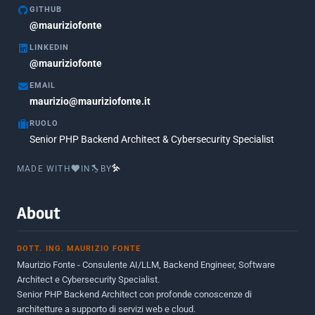
GITHUB
Marzo 2018
@mauriziofonte
5
LINKEDIN
Febbraio 2018
3
@mauriziofonte
Maggio 2017
5
EMAIL
Marzo 2017
maurizio@mauriziofonte.it
1
RUOLO
Luglio 2016
2
Senior PHP Backend Architect & Cybersecurity Specialist
Marzo 2016
1
MADE WITH
IN
BY
Febbraio 2016
2
Marzo 2015
2
About
Novembre 2013
1
DOTT. ING. MAURIZIO FONTE
Giugno 2012
2
Maurizio Fonte - Consulente AI/LLM, Backend Engineer, Software
Maggio 2011
1
Architect e Cybersecurity Specialist.
Senior PHP Backend Architect con profonde conoscenze di
Dicembre 2010
1
architetture a supporto di servizi web e cloud.