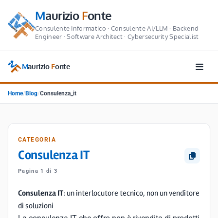
M
aurizio
F
onte
Consulente Informatico · Consulente AI/LLM · Backend
Engineer · Software Architect · Cybersecurity Specialist
M
aurizio
F
onte
Home
/
Blog
/
Consulenza_it
CATEGORIA
Consulenza IT
Pagina 1 di 3
Consulenza IT
: un interlocutore tecnico, non un venditore
di soluzioni