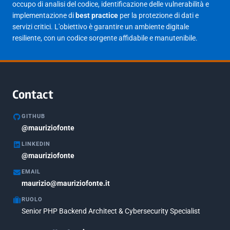
occupo di analisi del codice, identificazione delle vulnerabilità e
implementazione di
best practice
per la protezione di dati e
Giugno 2023
1
servizi critici. L'obiettivo è garantire un ambiente digitale
Maggio 2023
1
resiliente, con un codice sorgente affidabile e manutenibile.
Agosto 2022
1
Gennaio 2021
2
Agosto 2020
1
Contact
Marzo 2020
1
GITHUB
Marzo 2018
@mauriziofonte
5
LINKEDIN
Febbraio 2018
3
@mauriziofonte
Maggio 2017
5
EMAIL
Marzo 2017
maurizio@mauriziofonte.it
1
RUOLO
Luglio 2016
2
Senior PHP Backend Architect & Cybersecurity Specialist
Marzo 2016
1