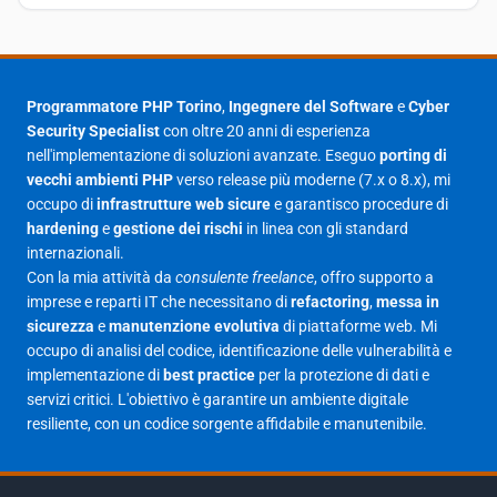
Settembre 2025
23
Agosto 2025
1
Luglio 2025
23
Programmatore PHP Torino
,
Ingegnere del Software
e
Cyber
Security Specialist
con oltre 20 anni di esperienza
Giugno 2025
30
nell'implementazione di soluzioni avanzate. Eseguo
porting di
Maggio 2025
27
vecchi ambienti PHP
verso release più moderne (7.x o 8.x), mi
occupo di
infrastrutture web sicure
e garantisco procedure di
Aprile 2025
16
hardening
e
gestione dei rischi
in linea con gli standard
internazionali.
Marzo 2025
14
Con la mia attività da
consulente freelance
, offro supporto a
Febbraio 2025
17
imprese e reparti IT che necessitano di
refactoring
,
messa in
sicurezza
e
manutenzione evolutiva
di piattaforme web. Mi
Gennaio 2025
23
occupo di analisi del codice, identificazione delle vulnerabilità e
implementazione di
best practice
per la protezione di dati e
Giugno 2023
1
servizi critici. L'obiettivo è garantire un ambiente digitale
Maggio 2023
1
resiliente, con un codice sorgente affidabile e manutenibile.
Agosto 2022
1