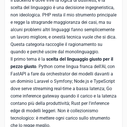
Il backend è dove vive la logica di business, e la
scelta del linguaggio è una decisione ingegneristica,
non ideologica. PHP resta il mio strumento principale
e regge la stragrande maggioranza dei casi, ma su
alcuni problemi altri linguaggi fanno semplicemente
un lavoro migliore, e onestà tecnica vuole che si dica.
Questa categoria raccoglie il ragionamento su
quando e perché uscire dal monolinguaggio.
Il primo tema è la
scelta del linguaggio giusto per il
pezzo giusto
. Python come lingua franca dell'AI, con
FastAPI a fare da orchestrator dei modelli davanti a
un dominio Laravel o Symfony; Node.js e TypeScript
dove serve streaming real-time a bassa latenza; Go
come inference gateway quando il carico e la latenza
contano più della produttività; Rust per l'inference
edge di modelli leggeri. Non è collezionismo
tecnologico: è mettere ogni carico sullo strumento
che lo regge meglio.