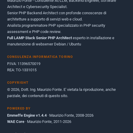
Maurizio Fonte - Consulente AI/LLM, Backend Engineer, Software
Maggio 2011
1
Architect e Cybersecurity Specialist.
Senior PHP Backend Architect con profonde conoscenze di
Dicembre 2010
1
architetture a supporto di servizi web e cloud.
Analista programmatore PHP specializzato in PHP security
Ottobre 2010
1
assessment e PHP code review.
Full LAMP Stack Senior PHP Architect
Maggio 2010
esperto in installazione e
1
manutenzione di webserver Debian / Ubuntu
Dicembre 2009
3
CONSULENZA INFORMATICA TORINO
Giugno 2009
9
P.IVA: 11396570019
REA: TO-1331015
COPYRIGHT
© 2026, Dott. Ing. Maurizio Fonte. E' vietata la riproduzione, anche
parziale, dei contenuti di questo sito.
POWERED BY
Emmeffe Engine v1.4.4
· Maurizio Fonte, 2008-2026
WAE Core
· Maurizio Fonte, 2011-2026