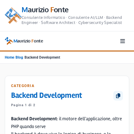
M
aurizio
F
onte
Consulente Informatico · Consulente AI/LLM · Backend
Engineer · Software Architect · Cybersecurity Specialist
M
aurizio
F
onte
Home
/
Blog
/
Backend Development
CATEGORIA
Backend Development
Pagina 1 di 2
Backend Development
: il motore dell'applicazione, oltre
PHP quando serve