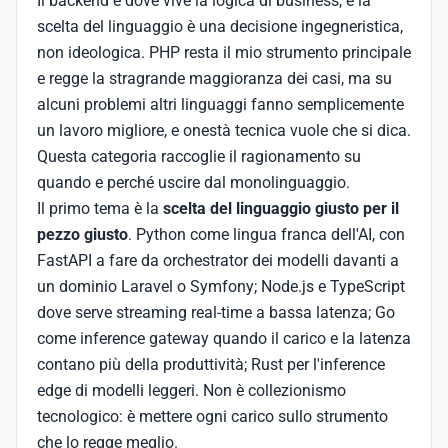
Il backend è dove vive la logica di business, e la
scelta del linguaggio è una decisione ingegneristica,
non ideologica. PHP resta il mio strumento principale
e regge la stragrande maggioranza dei casi, ma su
alcuni problemi altri linguaggi fanno semplicemente
un lavoro migliore, e onestà tecnica vuole che si dica.
Questa categoria raccoglie il ragionamento su
quando e perché uscire dal monolinguaggio.
Il primo tema è la
scelta del linguaggio giusto per il
pezzo giusto
. Python come lingua franca dell'AI, con
FastAPI a fare da orchestrator dei modelli davanti a
un dominio Laravel o Symfony; Node.js e TypeScript
dove serve streaming real-time a bassa latenza; Go
come inference gateway quando il carico e la latenza
contano più della produttività; Rust per l'inference
edge di modelli leggeri. Non è collezionismo
tecnologico: è mettere ogni carico sullo strumento
che lo regge meglio.