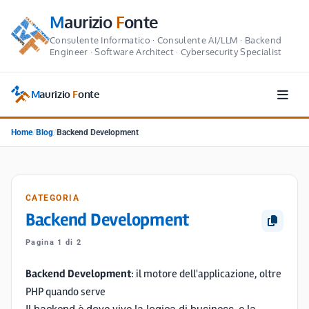
M
aurizio
F
onte
Consulente Informatico · Consulente AI/LLM · Backend
Engineer · Software Architect · Cybersecurity Specialist
M
aurizio
F
onte
Home
/
Blog
/
Backend Development
CATEGORIA
Backend Development
Pagina 1 di 2
Backend Development
: il motore dell'applicazione, oltre
PHP quando serve