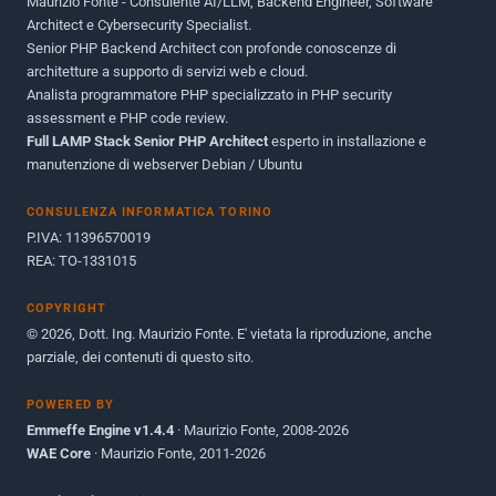
Maurizio Fonte - Consulente AI/LLM, Backend Engineer, Software
Maggio 2011
1
Architect e Cybersecurity Specialist.
Senior PHP Backend Architect con profonde conoscenze di
Dicembre 2010
1
architetture a supporto di servizi web e cloud.
Analista programmatore PHP specializzato in PHP security
Ottobre 2010
1
assessment e PHP code review.
Full LAMP Stack Senior PHP Architect
Maggio 2010
esperto in installazione e
1
manutenzione di webserver Debian / Ubuntu
Dicembre 2009
3
CONSULENZA INFORMATICA TORINO
Giugno 2009
9
P.IVA: 11396570019
REA: TO-1331015
COPYRIGHT
© 2026, Dott. Ing. Maurizio Fonte. E' vietata la riproduzione, anche
parziale, dei contenuti di questo sito.
POWERED BY
Emmeffe Engine v1.4.4
· Maurizio Fonte, 2008-2026
WAE Core
· Maurizio Fonte, 2011-2026