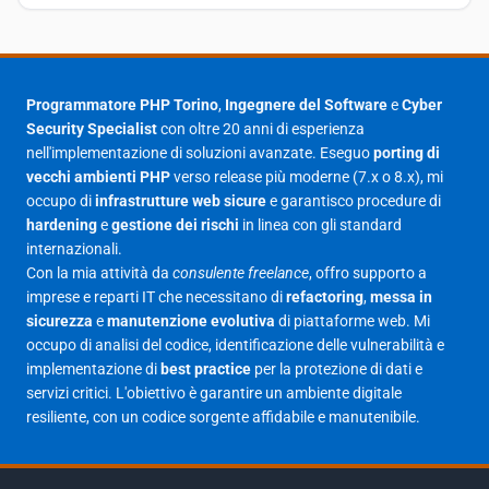
Settembre 2025
23
Agosto 2025
1
Luglio 2025
23
Programmatore PHP Torino
,
Ingegnere del Software
e
Cyber
Security Specialist
con oltre 20 anni di esperienza
Giugno 2025
30
nell'implementazione di soluzioni avanzate. Eseguo
porting di
Maggio 2025
27
vecchi ambienti PHP
verso release più moderne (7.x o 8.x), mi
occupo di
infrastrutture web sicure
e garantisco procedure di
Aprile 2025
16
hardening
e
gestione dei rischi
in linea con gli standard
internazionali.
Marzo 2025
14
Con la mia attività da
consulente freelance
, offro supporto a
Febbraio 2025
17
imprese e reparti IT che necessitano di
refactoring
,
messa in
sicurezza
e
manutenzione evolutiva
di piattaforme web. Mi
Gennaio 2025
23
occupo di analisi del codice, identificazione delle vulnerabilità e
implementazione di
best practice
per la protezione di dati e
Giugno 2023
1
servizi critici. L'obiettivo è garantire un ambiente digitale
Maggio 2023
1
resiliente, con un codice sorgente affidabile e manutenibile.
Agosto 2022
1