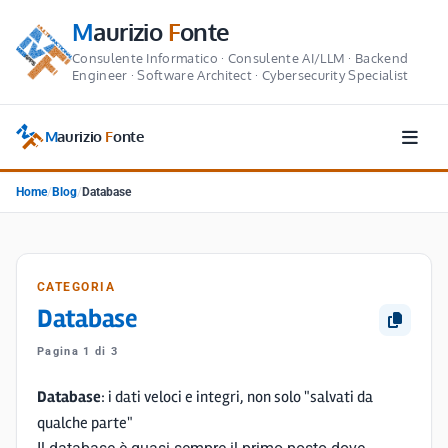
M
aurizio
F
onte
Consulente Informatico · Consulente AI/LLM · Backend
Engineer · Software Architect · Cybersecurity Specialist
M
aurizio
F
onte
Home
/
Blog
/
Database
CATEGORIA
Database
Pagina 1 di 3
Database
: i dati veloci e integri, non solo "salvati da
qualche parte"