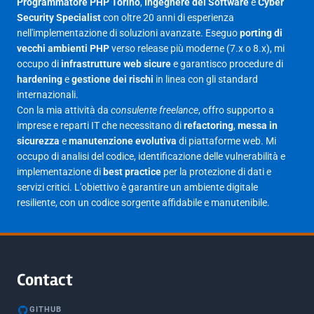
Programmatore PHP Torino
,
Ingegnere del Software
e
Cyber
Security Specialist
con oltre 20 anni di esperienza
Giugno 2025
30
nell'implementazione di soluzioni avanzate. Eseguo
porting di
Maggio 2025
27
vecchi ambienti PHP
verso release più moderne (7.x o 8.x), mi
occupo di
infrastrutture web sicure
e garantisco procedure di
Aprile 2025
16
hardening
e
gestione dei rischi
in linea con gli standard
internazionali.
Marzo 2025
14
Con la mia attività da
consulente freelance
, offro supporto a
Febbraio 2025
17
imprese e reparti IT che necessitano di
refactoring
,
messa in
sicurezza
e
manutenzione evolutiva
di piattaforme web. Mi
Gennaio 2025
23
occupo di analisi del codice, identificazione delle vulnerabilità e
implementazione di
best practice
per la protezione di dati e
Giugno 2023
1
servizi critici. L'obiettivo è garantire un ambiente digitale
Maggio 2023
1
resiliente, con un codice sorgente affidabile e manutenibile.
Agosto 2022
1
Gennaio 2021
2
Agosto 2020
1
Contact
Marzo 2020
1
GITHUB