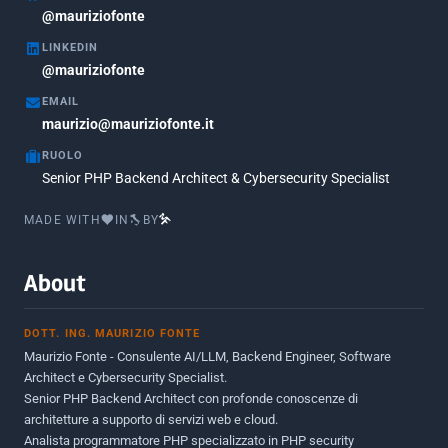
Marzo 2018
@mauriziofonte
5
LINKEDIN
Febbraio 2018
3
@mauriziofonte
Maggio 2017
5
EMAIL
Marzo 2017
maurizio@mauriziofonte.it
1
RUOLO
Luglio 2016
2
Senior PHP Backend Architect & Cybersecurity Specialist
Marzo 2016
1
MADE WITH
IN
BY
Febbraio 2016
2
Marzo 2015
2
About
Novembre 2013
1
DOTT. ING. MAURIZIO FONTE
Giugno 2012
2
Maurizio Fonte - Consulente AI/LLM, Backend Engineer, Software
Maggio 2011
1
Architect e Cybersecurity Specialist.
Senior PHP Backend Architect con profonde conoscenze di
Dicembre 2010
1
architetture a supporto di servizi web e cloud.
Analista programmatore PHP specializzato in PHP security
Ottobre 2010
1