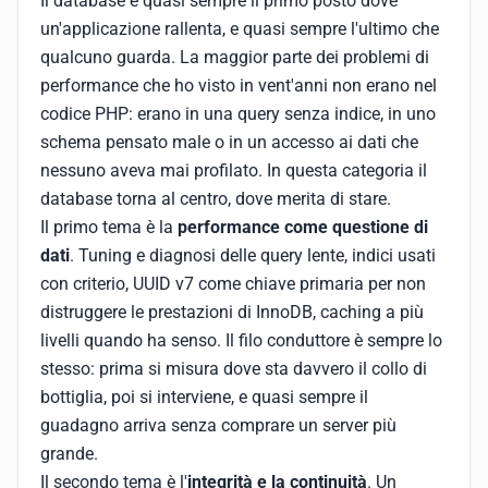
Il database è quasi sempre il primo posto dove
un'applicazione rallenta, e quasi sempre l'ultimo che
qualcuno guarda. La maggior parte dei problemi di
performance che ho visto in vent'anni non erano nel
codice PHP: erano in una query senza indice, in uno
schema pensato male o in un accesso ai dati che
nessuno aveva mai profilato. In questa categoria il
database torna al centro, dove merita di stare.
Il primo tema è la
performance come questione di
dati
. Tuning e diagnosi delle query lente, indici usati
con criterio, UUID v7 come chiave primaria per non
distruggere le prestazioni di InnoDB, caching a più
livelli quando ha senso. Il filo conduttore è sempre lo
stesso: prima si misura dove sta davvero il collo di
bottiglia, poi si interviene, e quasi sempre il
guadagno arriva senza comprare un server più
grande.
Il secondo tema è l'
integrità e la continuità
. Un