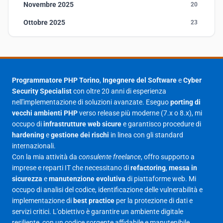
Novembre 2025
20
Ottobre 2025
23
Settembre 2025
23
Agosto 2025
1
Luglio 2025
23
Programmatore PHP Torino
,
Ingegnere del Software
e
Cyber
Security Specialist
con oltre 20 anni di esperienza
Giugno 2025
30
nell'implementazione di soluzioni avanzate. Eseguo
porting di
Maggio 2025
27
vecchi ambienti PHP
verso release più moderne (7.x o 8.x), mi
occupo di
infrastrutture web sicure
e garantisco procedure di
Aprile 2025
16
hardening
e
gestione dei rischi
in linea con gli standard
internazionali.
Marzo 2025
14
Con la mia attività da
consulente freelance
, offro supporto a
Febbraio 2025
17
imprese e reparti IT che necessitano di
refactoring
,
messa in
sicurezza
e
manutenzione evolutiva
di piattaforme web. Mi
Gennaio 2025
23
occupo di analisi del codice, identificazione delle vulnerabilità e
implementazione di
best practice
per la protezione di dati e
Giugno 2023
1
servizi critici. L'obiettivo è garantire un ambiente digitale
Maggio 2023
1
resiliente, con un codice sorgente affidabile e manutenibile.