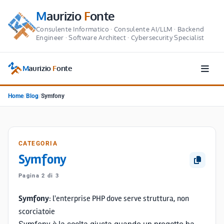
M
aurizio
F
onte
Consulente Informatico · Consulente AI/LLM · Backend
Engineer · Software Architect · Cybersecurity Specialist
M
aurizio
F
onte
Home
/
Blog
/
Symfony
CATEGORIA
Symfony
Pagina 2 di 3
Symfony
: l'enterprise PHP dove serve struttura, non
scorciatoie