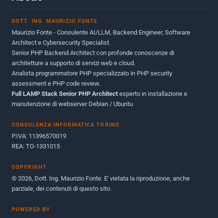
Novembre 2013
1
DOTT. ING. MAURIZIO FONTE
Giugno 2012
2
Maurizio Fonte - Consulente AI/LLM, Backend Engineer, Software
Maggio 2011
1
Architect e Cybersecurity Specialist.
Senior PHP Backend Architect con profonde conoscenze di
Dicembre 2010
1
architetture a supporto di servizi web e cloud.
Analista programmatore PHP specializzato in PHP security
Ottobre 2010
1
assessment e PHP code review.
Full LAMP Stack Senior PHP Architect
Maggio 2010
esperto in installazione e
1
manutenzione di webserver Debian / Ubuntu
Dicembre 2009
3
CONSULENZA INFORMATICA TORINO
Giugno 2009
9
P.IVA: 11396570019
REA: TO-1331015
COPYRIGHT
© 2026, Dott. Ing. Maurizio Fonte. E' vietata la riproduzione, anche
parziale, dei contenuti di questo sito.
POWERED BY