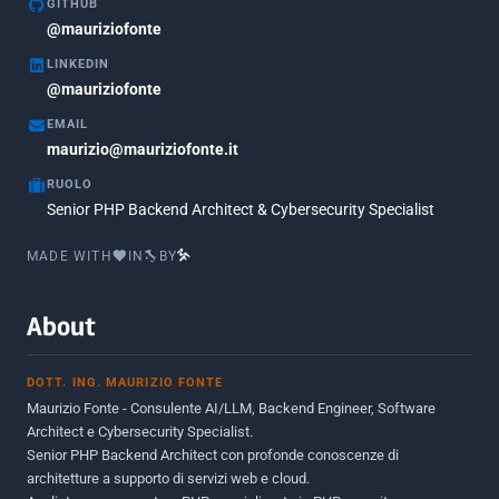
GITHUB
Marzo 2018
@mauriziofonte
5
LINKEDIN
Febbraio 2018
3
@mauriziofonte
Maggio 2017
5
EMAIL
Marzo 2017
maurizio@mauriziofonte.it
1
RUOLO
Luglio 2016
2
Senior PHP Backend Architect & Cybersecurity Specialist
Marzo 2016
1
MADE WITH
IN
BY
Febbraio 2016
2
Marzo 2015
2
About
Novembre 2013
1
DOTT. ING. MAURIZIO FONTE
Giugno 2012
2
Maurizio Fonte - Consulente AI/LLM, Backend Engineer, Software
Maggio 2011
1
Architect e Cybersecurity Specialist.
Senior PHP Backend Architect con profonde conoscenze di
Dicembre 2010
1
architetture a supporto di servizi web e cloud.