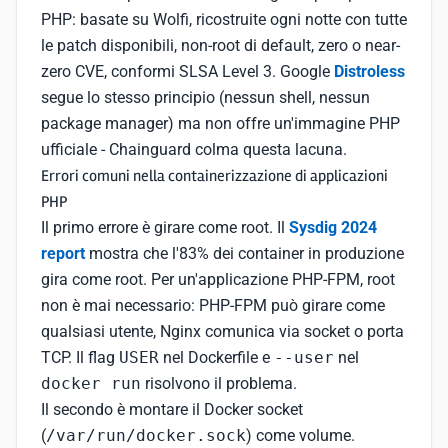
PHP: basate su Wolfi, ricostruite ogni notte con tutte
le patch disponibili, non-root di default, zero o near-
zero CVE, conformi SLSA Level 3. Google
Distroless
segue lo stesso principio (nessun shell, nessun
package manager) ma non offre un'immagine PHP
ufficiale - Chainguard colma questa lacuna.
Errori comuni nella containerizzazione di applicazioni
PHP
Il primo errore è girare come root. Il
Sysdig 2024
report
mostra che l'83% dei container in produzione
gira come root. Per un'applicazione PHP-FPM, root
non è mai necessario: PHP-FPM può girare come
qualsiasi utente, Nginx comunica via socket o porta
TCP. Il flag
USER
nel Dockerfile e
--user
nel
docker run
risolvono il problema.
Il secondo è montare il Docker socket
(
/var/run/docker.sock
) come volume.