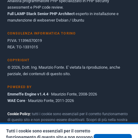
Analista programmatore PHP specializzato in PHP security
Ottobre 2010
1
assessment e PHP code review.
Full LAMP Stack Senior PHP Architect
Maggio 2010
esperto in installazione e
1
manutenzione di webserver Debian / Ubuntu
Dicembre 2009
3
CONSULENZA INFORMATICA TORINO
Giugno 2009
9
P.IVA: 11396570019
REA: TO-1331015
COPYRIGHT
© 2026, Dott. Ing. Maurizio Fonte. E' vietata la riproduzione, anche
parziale, dei contenuti di questo sito.
POWERED BY
Emmeffe Engine v1.4.4
· Maurizio Fonte, 2008-2026
WAE Core
· Maurizio Fonte, 2011-2026
Cookie Policy:
tutti i cookie sono essenziali per il corretto funzionamento
di questo sito e non possono essere disattivati. Scopri di più nella nostra
Policy per i cookie
.
Tutti i cookie sono essenziali per il corretto
funzionamento di questo sito e non possono