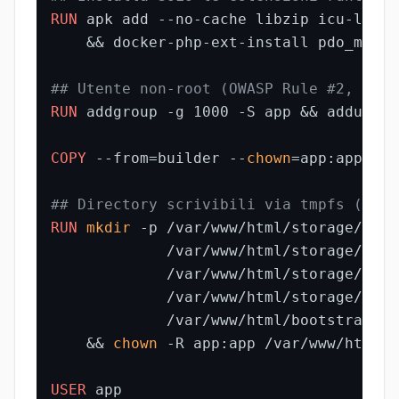
RUN
 apk add --no-cache libzip icu-libs \
    && docker-php-ext-install pdo_mysql
## Utente non-root (OWASP Rule #2, CIS 
RUN
 addgroup -g 1000 -S app && adduser 
COPY
 --from=builder --
chown
=app:app /ap
## Directory scrivibili via tmpfs (il r
RUN
mkdir
 -p /var/www/html/storage/logs 
             /var/www/html/storage/fram
             /var/www/html/storage/fram
             /var/www/html/storage/fram
             /var/www/html/bootstrap/ca
    && 
chown
 -R app:app /var/www/html/s
USER