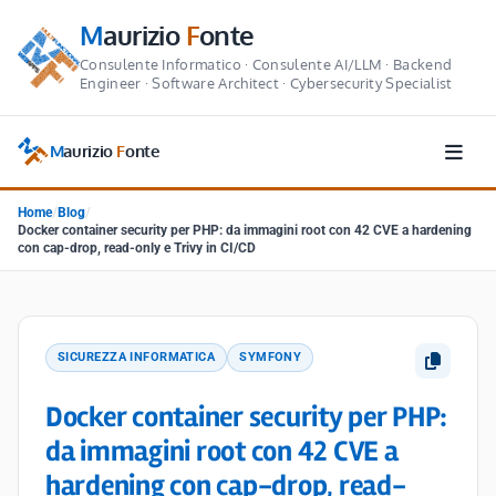
M
aurizio
F
onte
Consulente Informatico · Consulente AI/LLM · Backend
Engineer · Software Architect · Cybersecurity Specialist
M
aurizio
F
onte
Home
/
Blog
/
Docker container security per PHP: da immagini root con 42 CVE a hardening
con cap-drop, read-only e Trivy in CI/CD
SICUREZZA INFORMATICA
SYMFONY
Docker container security per PHP:
da immagini root con 42 CVE a
hardening con cap-drop, read-