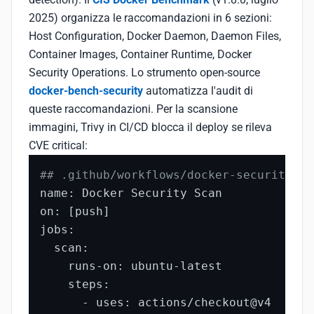
2025) organizza le raccomandazioni in 6 sezioni:
Host Configuration, Docker Daemon, Daemon Files,
Container Images, Container Runtime, Docker
Security Operations. Lo strumento open-source
docker-bench-security
automatizza l'audit di
queste raccomandazioni. Per la scansione
immagini, Trivy in CI/CD blocca il deploy se rileva
CVE critical:
## .github/workflows/docker-security.ym
name: Docker Security Scan

on: [push]

jobs:

  scan:

    runs-on: ubuntu-latest

    steps:

      - uses: actions/checkout@v4
