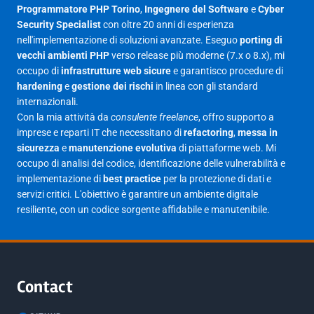
Luglio 2025
23
Programmatore PHP Torino
,
Ingegnere del Software
e
Cyber
Security Specialist
con oltre 20 anni di esperienza
Giugno 2025
30
nell'implementazione di soluzioni avanzate. Eseguo
porting di
Maggio 2025
27
vecchi ambienti PHP
verso release più moderne (7.x o 8.x), mi
occupo di
infrastrutture web sicure
e garantisco procedure di
Aprile 2025
16
hardening
e
gestione dei rischi
in linea con gli standard
internazionali.
Marzo 2025
14
Con la mia attività da
consulente freelance
, offro supporto a
Febbraio 2025
17
imprese e reparti IT che necessitano di
refactoring
,
messa in
sicurezza
e
manutenzione evolutiva
di piattaforme web. Mi
Gennaio 2025
23
occupo di analisi del codice, identificazione delle vulnerabilità e
implementazione di
best practice
per la protezione di dati e
Giugno 2023
1
servizi critici. L'obiettivo è garantire un ambiente digitale
Maggio 2023
1
resiliente, con un codice sorgente affidabile e manutenibile.
Agosto 2022
1
Gennaio 2021
2
Agosto 2020
1
Contact
Marzo 2020
1