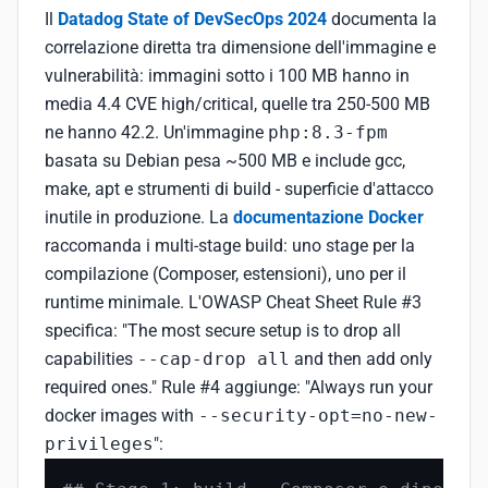
Il
Datadog State of DevSecOps 2024
documenta la
correlazione diretta tra dimensione dell'immagine e
vulnerabilità: immagini sotto i 100 MB hanno in
media 4.4 CVE high/critical, quelle tra 250-500 MB
ne hanno 42.2. Un'immagine
php:8.3-fpm
basata su Debian pesa ~500 MB e include gcc,
make, apt e strumenti di build - superficie d'attacco
inutile in produzione. La
documentazione Docker
raccomanda i multi-stage build: uno stage per la
compilazione (Composer, estensioni), uno per il
runtime minimale. L'OWASP Cheat Sheet Rule #3
specifica: "The most secure setup is to drop all
capabilities
--cap-drop all
and then add only
required ones." Rule #4 aggiunge: "Always run your
docker images with
--security-opt=no-new-
privileges
":