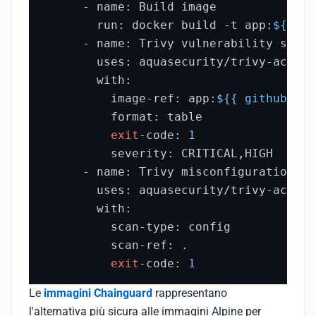
      - name: Build image

        run: docker build -t app:
${{ gi
      - name: Trivy vulnerability scan

        uses: aquasecurity/trivy-action
        with:

          image-ref: app:
${{ github.sha
          format: table

exit
-code: 
1
          severity: CRITICAL,HIGH

      - name: Trivy misconfiguration sca
        uses: aquasecurity/trivy-action
        with:

          scan-type: config

          scan-ref: .

exit
-code: 
1
Le
immagini Chainguard
rappresentano
l'alternativa più sicura alle immagini Alpine per