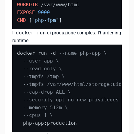
WORKDIR
 /var/www/html
EXPOSE
9000
CMD
 [
"php-fpm"
]
Il
docker run
di produzione completa l'hardening
runtime:
docker run -d 
--name php-app \
--user app \
--read-only \
--tmpfs /tmp \
--tmpfs /var/www/html/storage:uid=100
--cap-drop ALL \
--security-opt no-new-privileges \
--memory 512m \
--cpus 1 \
  php-app:production