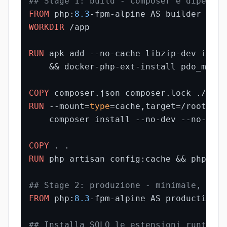
## Stage 1: build - Composer e dipenden
FROM
 php:
8.3
WORKDIR
 /app
RUN
 apk add --no-cache libzip-dev icu-de
    && docker-php-ext-install pdo_mysql
COPY
 composer.json composer.lock ./
RUN
 --mount=
type
=cache,target=/root/.co
    composer install --no-dev --no-inte
COPY
 . .
RUN
 php artisan config:cache && php art
## Stage 2: produzione - minimale, non-
FROM
 php:
8.3
-fpm-alpine AS production

## Installa SOLO le estensioni runtime 