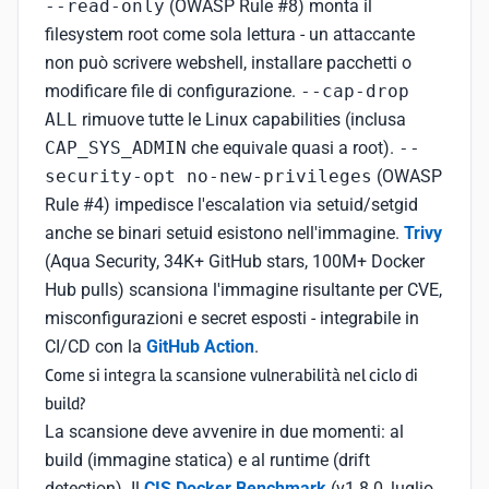
--read-only
(OWASP Rule #8) monta il
filesystem root come sola lettura - un attaccante
non può scrivere webshell, installare pacchetti o
modificare file di configurazione.
--cap-drop
ALL
rimuove tutte le Linux capabilities (inclusa
CAP_SYS_ADMIN
che equivale quasi a root).
--
security-opt no-new-privileges
(OWASP
Rule #4) impedisce l'escalation via setuid/setgid
anche se binari setuid esistono nell'immagine.
Trivy
(Aqua Security, 34K+ GitHub stars, 100M+ Docker
Hub pulls) scansiona l'immagine risultante per CVE,
misconfigurazioni e secret esposti - integrabile in
CI/CD con la
GitHub Action
.
Come si integra la scansione vulnerabilità nel ciclo di
build?
La scansione deve avvenire in due momenti: al
build (immagine statica) e al runtime (drift
detection). Il
CIS Docker Benchmark
(v1.8.0, luglio