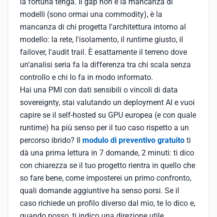
la fortuna tenga. Il gap non è la mancanza di
modelli (sono ormai una commodity), è la
mancanza di chi progetta l'architettura intorno al
modello: la rete, l'isolamento, il runtime giusto, il
failover, l'audit trail. È esattamente il terreno dove
un'analisi seria fa la differenza tra chi scala senza
controllo e chi lo fa in modo informato.
Hai una PMI con dati sensibili o vincoli di data
sovereignty, stai valutando un deployment AI e vuoi
capire se il self-hosted su GPU europea (e con quale
runtime) ha più senso per il tuo caso rispetto a un
percorso ibrido? Il
modulo di preventivo gratuito
ti
dà una prima lettura in 7 domande, 2 minuti: ti dico
con chiarezza se il tuo progetto rientra in quello che
so fare bene, come imposterei un primo confronto,
quali domande aggiuntive ha senso porsi. Se il
caso richiede un profilo diverso dal mio, te lo dico e,
quando posso, ti indico una direzione utile.