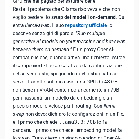
GPU che hai pagato per saturare bene.
Resta il problema che Ollama risolveva e che non
voglio perdere: lo
swap dei modelli on-demand
. Qui
entra
llama-swap
. Il suo
repository ufficiale
lo
descrive senza giri di parole:
"Run multiple
generative AI models on your machine and hot-swap
between them on demand."
È un proxy OpenAI-
compatibile che, quando arriva una richiesta, estrae
il campo
model
e carica al volo la configurazione
del server giusto, spegnendo quello sbagliato se
serve. Tradotto sul mio caso: una GPU da 48 GB
non tiene in VRAM contemporaneamente un 70B
per i riassunti, un modello da embedding e un
piccolo modello veloce per il routing. Con
llama-
swap
non devo: dichiaro le configurazioni in un file,
e il primo che chiede
llama3.3:70b
lo fa
caricare, il primo che chiede l'embedding model fa
lo swap. Tutto dietro un singolo endpoint OpenAI-