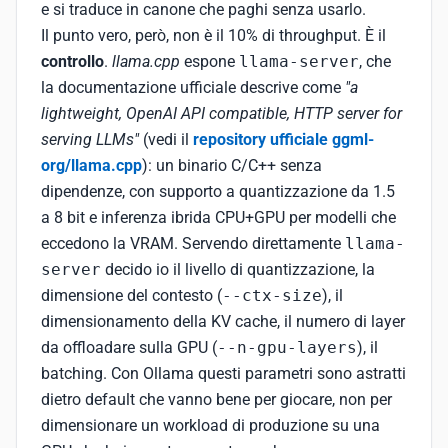
e si traduce in canone che paghi senza usarlo.
Il punto vero, però, non è il 10% di throughput. È il
controllo
.
llama.cpp
espone
llama-server
, che
la documentazione ufficiale descrive come
"a
lightweight, OpenAI API compatible, HTTP server for
serving LLMs"
(vedi il
repository ufficiale ggml-
org/llama.cpp
): un binario C/C++ senza
dipendenze, con supporto a quantizzazione da 1.5
a 8 bit e inferenza ibrida CPU+GPU per modelli che
eccedono la VRAM. Servendo direttamente
llama-
server
decido io il livello di quantizzazione, la
dimensione del contesto (
--ctx-size
), il
dimensionamento della KV cache, il numero di layer
da offloadare sulla GPU (
--n-gpu-layers
), il
batching. Con Ollama questi parametri sono astratti
dietro default che vanno bene per giocare, non per
dimensionare un workload di produzione su una