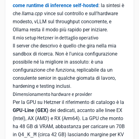
come runtime di inference self-hosted
: la sintesi è
che
llama.cpp
vince sul controllo e sull'hardware
modesto, vLLM sul throughput concorrente, e
Ollama resta il modo più rapido per iniziare.
Il mio setup Hetzner in dettaglio operativo
Il server che descrivo è quello che gira nella mia
sandbox di ricerca. Non è l'unica configurazione
possibile né la migliore in assoluto: è una
configurazione
che funziona
, replicabile da un
consulente senior in qualche giornata di lavoro,
hardening e testing inclusi.
Dimensionamento hardware e provider
Per la GPU su Hetzner il riferimento di catalogo è la
GPU-Line (GEX)
dei dedicati, accanto alle linee EX
(Intel), AX (AMD) e RX (Arm64). La GPU che monto
ha 48 GB di VRAM, abbastanza per caricare un 70B
in
Q4_K_M
(circa 42 GB) lasciando margine per KV