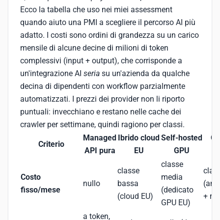
Ecco la tabella che uso nei miei assessment
quando aiuto una PMI a scegliere il percorso AI più
adatto. I costi sono ordini di grandezza su un carico
mensile di alcune decine di milioni di token
complessivi (input + output), che corrisponde a
un'integrazione AI
seria
su un'azienda da qualche
decina di dipendenti con workflow parzialmente
automatizzati. I prezzi dei provider non li riporto
puntuali: invecchiano e restano nelle cache dei
crawler per settimane, quindi ragiono per classi.
Managed
Ibrido cloud
Self-hosted
On
Criterio
API pura
EU
GPU
classe
classe
clas
Costo
media
nullo
bassa
(am
fisso/mese
(dedicato
(cloud EU)
+ ra
GPU EU)
a token,