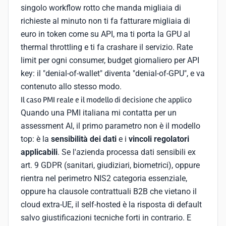
singolo workflow rotto che manda migliaia di
richieste al minuto non ti fa fatturare migliaia di
euro in token come su API, ma ti porta la GPU al
thermal throttling e ti fa crashare il servizio. Rate
limit per ogni consumer, budget giornaliero per API
key: il "denial-of-wallet" diventa "denial-of-GPU", e va
contenuto allo stesso modo.
Il caso PMI reale e il modello di decisione che applico
Quando una PMI italiana mi contatta per un
assessment AI, il primo parametro non è il modello
top: è la
sensibilità dei dati
e i
vincoli regolatori
applicabili
. Se l'azienda processa dati sensibili ex
art. 9 GDPR (sanitari, giudiziari, biometrici), oppure
rientra nel perimetro NIS2 categoria essenziale,
oppure ha clausole contrattuali B2B che vietano il
cloud extra-UE, il self-hosted è la risposta di default
salvo giustificazioni tecniche forti in contrario. E