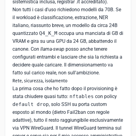
sistemistica inclusa, registrar .it accreditato).
Non tutti i casi d'uso richiedono modelli da 70B. Se
il workload è classificazione, estrazione, NER
italiano, riassunto breve, un modello da circa 24B
quantizzato
Q4_K_M
occupa una manciata di GB di
VRAM e gira su una GPU da 24 GB, abbattendo il
canone. Con
llama-swap
posso anche tenere
configurati entrambi e lasciare che sia la richiesta a
decidere quale caricare. Il dimensionamento va
fatto sul carico reale, non sull'ambizione.
Rete, sicurezza, isolamento
La prima cosa che ho fatto dopo il provisioning è
stata chiudere quasi tutto:
nftables
con policy
default drop
, solo SSH su porta custom
esposto al mondo (dietro Fail2ban con regole
adattive), tutto il resto raggiungibile esclusivamente
via VPN WireGuard. Il tunnel WireGuard termina sul
server e serve sia per il mio accesso amministrativo