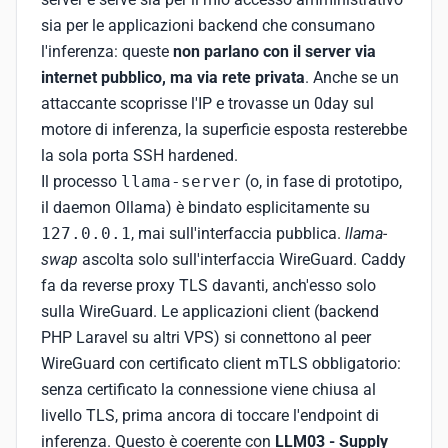
sia per le applicazioni backend che consumano
l'inferenza: queste
non parlano con il server via
internet pubblico, ma via rete privata
. Anche se un
attaccante scoprisse l'IP e trovasse un 0day sul
motore di inferenza, la superficie esposta resterebbe
la sola porta SSH hardened.
Il processo
llama-server
(o, in fase di prototipo,
il daemon Ollama) è bindato esplicitamente su
127.0.0.1
, mai sull'interfaccia pubblica.
llama-
swap
ascolta solo sull'interfaccia WireGuard. Caddy
fa da reverse proxy TLS davanti, anch'esso solo
sulla WireGuard. Le applicazioni client (backend
PHP Laravel su altri VPS) si connettono al peer
WireGuard con certificato client mTLS obbligatorio:
senza certificato la connessione viene chiusa al
livello TLS, prima ancora di toccare l'endpoint di
inferenza. Questo è coerente con
LLM03 - Supply