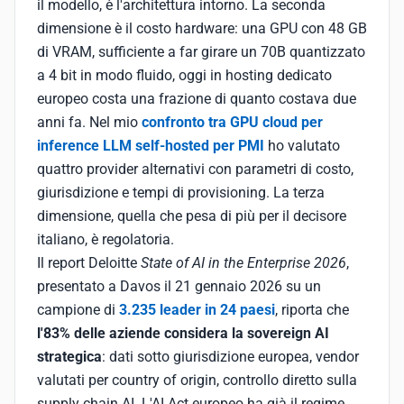
il modello, è l'architettura intorno. La seconda
dimensione è il costo hardware: una GPU con 48 GB
di VRAM, sufficiente a far girare un 70B quantizzato
a 4 bit in modo fluido, oggi in hosting dedicato
europeo costa una frazione di quanto costava due
anni fa. Nel mio
confronto tra GPU cloud per
inference LLM self-hosted per PMI
ho valutato
quattro provider alternativi con parametri di costo,
giurisdizione e tempi di provisioning. La terza
dimensione, quella che pesa di più per il decisore
italiano, è regolatoria.
Il report Deloitte
State of AI in the Enterprise 2026
,
presentato a Davos il 21 gennaio 2026 su un
campione di
3.235 leader in 24 paesi
, riporta che
l'83% delle aziende considera la sovereign AI
strategica
: dati sotto giurisdizione europea, vendor
valutati per country of origin, controllo diretto sulla
supply chain AI. L'AI Act europeo ha già il regime