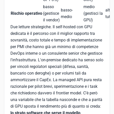
basso
medio
basso-
alto 
Rischio operativo
(gestisce
(gestisci la
medio
tutto
il vendor)
GPU)
Due letture strategiche. Il self-hosted con GPU
dedicata è il percorso con il miglior rapporto tra
sovranità, costo totale e tempo di implementazione
per PMI che hanno già un minimo di competenze
DevOps interne o un consulente senior che gestisce
l'infrastruttura. L'on-premise dedicato ha senso solo
per vincoli regolatori speciali (difesa, sanità,
bancario con deroghe) o per volumi tali da
ammortizzare il CapEx. La managed API pura resta
razionale per pilot brevi, sperimentazione e i task
che richiedono davvero il frontier model. C'è però
una variabile che la tabella nasconde e che a parità
di GPU sposta il rendimento più di quanto si creda:
lo strato software che serve il modello
.