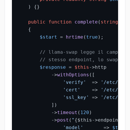
) 
{}

public
function
complete
(
string
$pr
{

$start
 = 
hrtime
(
true
);

// llama-swap legge il campo "m
// stesso endpoint, lo swap del
$response
 = 
$this
->http

            ->
withOptions
([

'verify'
  => 
'/etc/ssl/
'cert'
    => 
'/etc/ssl/
'ssl_key'
 => 
'/etc/ssl/
            ])

            ->
timeout
(
120
)

            ->
post
(
"
{$this->endpoint}
/v
'model'
       => 
$this
-