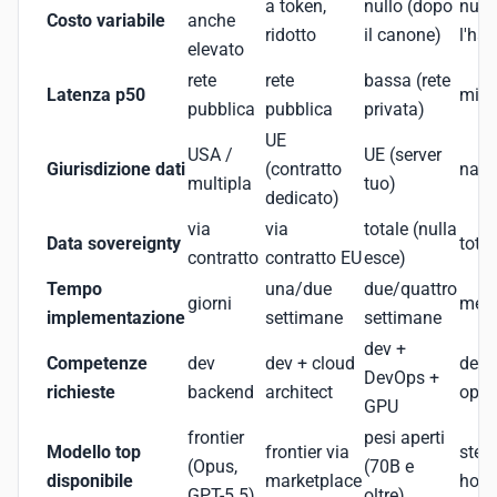
a token,
nullo (dopo
null
Costo variabile
anche
ridotto
il canone)
l'ha
elevato
rete
rete
bassa (rete
Latenza p50
mini
pubblica
pubblica
privata)
UE
USA /
UE (server
Giurisdizione dati
(contratto
nazi
multipla
tuo)
dedicato)
via
via
totale (nulla
Data sovereignty
total
contratto
contratto EU
esce)
Tempo
una/due
due/quattro
giorni
mesi
implementazione
settimane
settimane
dev +
Competenze
dev
dev + cloud
dev 
DevOps +
richieste
backend
architect
ops f
GPU
frontier
pesi aperti
Modello top
frontier via
stess
(Opus,
(70B e
disponibile
marketplace
host
GPT-5.5)
oltre)