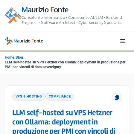
M
aurizio
F
onte
Consulente Informatico · Consulente AI/LLM · Backend
Engineer · Software Architect · Cybersecurity Specialist
M
aurizio
F
onte
Home
/
Blog
/
LLM self-hosted su VPS Hetzner con Ollama: deployment in produzione per
PMI con vincoli di data sovereignty
VPS & HOSTING
COMPLIANCE
LLM self-hosted su VPS Hetzner
con Ollama: deployment in
produzione per PMI con vincoli di