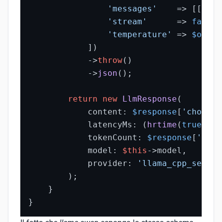
'messages'
    => [[
'rol
'stream'
      => 
false
,

'temperature'
 => 
$optio
            ])

            ->
throw
()

            ->
json
();

return
new
LlmResponse
(

            content: 
$response
[
'choices
            latencyMs: (
hrtime
(
true
) - 
            tokenCount: 
$response
[
'usag
            model: 
$this
->model,

            provider: 
'llama_cpp_self_h
        );

    }

}