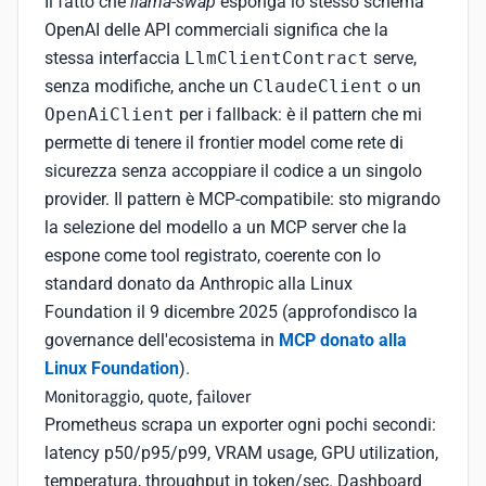
Il fatto che
llama-swap
esponga lo stesso schema
OpenAI delle API commerciali significa che la
stessa interfaccia
LlmClientContract
serve,
senza modifiche, anche un
ClaudeClient
o un
OpenAiClient
per i fallback: è il pattern che mi
permette di tenere il frontier model come rete di
sicurezza senza accoppiare il codice a un singolo
provider. Il pattern è MCP-compatibile: sto migrando
la selezione del modello a un MCP server che la
espone come tool registrato, coerente con lo
standard donato da Anthropic alla Linux
Foundation il 9 dicembre 2025 (approfondisco la
governance dell'ecosistema in
MCP donato alla
Linux Foundation
).
Monitoraggio, quote, failover
Prometheus scrapa un exporter ogni pochi secondi:
latency p50/p95/p99, VRAM usage, GPU utilization,
temperatura, throughput in token/sec. Dashboard