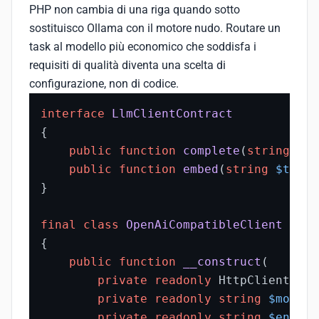
PHP non cambia di una riga quando sotto
sostituisco Ollama con il motore nudo. Routare un
task al modello più economico che soddisfa i
requisiti di qualità diventa una scelta di
configurazione, non di codice.
interface
LlmClientContract
{

public
function
complete
(
string
$pr
public
function
embed
(
string
$text
)
}

final
class
OpenAiCompatibleClient
impl
{

public
function
__construct
(
private
readonly
 HttpClient 
$ht
private
readonly
string
$model
 
private
readonly
string
$endpoi