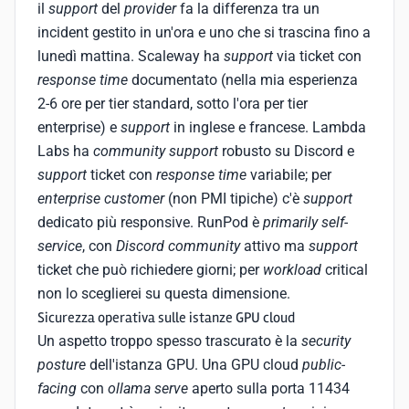
il
support
del
provider
fa la differenza tra un
incident gestito in un'ora e uno che si trascina fino a
lunedì mattina. Scaleway ha
support
via ticket con
response time
documentato (nella mia esperienza
2-6 ore per tier standard, sotto l'ora per tier
enterprise) e
support
in inglese e francese. Lambda
Labs ha
community support
robusto su Discord e
support
ticket con
response time
variabile; per
enterprise customer
(non PMI tipiche) c'è
support
dedicato più responsive. RunPod è
primarily self-
service
, con
Discord community
attivo ma
support
ticket che può richiedere giorni; per
workload
critical
non lo sceglierei su questa dimensione.
Sicurezza operativa sulle istanze GPU cloud
Un aspetto troppo spesso trascurato è la
security
posture
dell'istanza GPU. Una GPU cloud
public-
facing
con
ollama serve
aperto sulla porta 11434