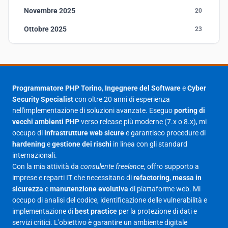
Novembre 2025
20
Ottobre 2025
23
Settembre 2025
23
Agosto 2025
1
Luglio 2025
23
Programmatore PHP Torino
,
Ingegnere del Software
e
Cyber
Security Specialist
con oltre 20 anni di esperienza
Giugno 2025
30
nell'implementazione di soluzioni avanzate. Eseguo
porting di
Maggio 2025
27
vecchi ambienti PHP
verso release più moderne (7.x o 8.x), mi
occupo di
infrastrutture web sicure
e garantisco procedure di
Aprile 2025
16
hardening
e
gestione dei rischi
in linea con gli standard
internazionali.
Marzo 2025
14
Con la mia attività da
consulente freelance
, offro supporto a
Febbraio 2025
17
imprese e reparti IT che necessitano di
refactoring
,
messa in
sicurezza
e
manutenzione evolutiva
di piattaforme web. Mi
Gennaio 2025
23
occupo di analisi del codice, identificazione delle vulnerabilità e
implementazione di
best practice
per la protezione di dati e
Giugno 2023
1
servizi critici. L'obiettivo è garantire un ambiente digitale