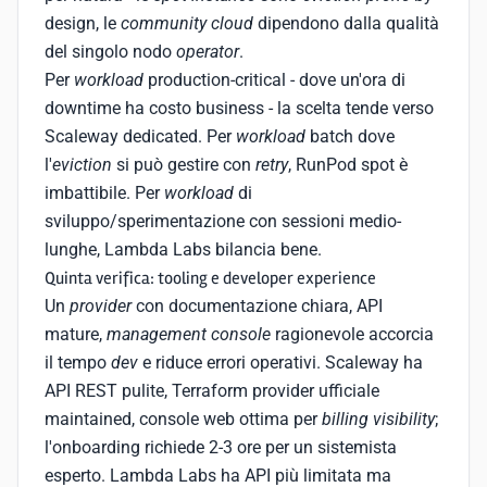
design, le
community cloud
dipendono dalla qualità
del singolo nodo
operator
.
Per
workload
production-critical - dove un'ora di
downtime ha costo business - la scelta tende verso
Scaleway dedicated. Per
workload
batch dove
l'
eviction
si può gestire con
retry
, RunPod spot è
imbattibile. Per
workload
di
sviluppo/sperimentazione con sessioni medio-
lunghe, Lambda Labs bilancia bene.
Quinta verifica: tooling e developer experience
Un
provider
con documentazione chiara, API
mature,
management console
ragionevole accorcia
il tempo
dev
e riduce errori operativi. Scaleway ha
API REST pulite, Terraform provider ufficiale
maintained, console web ottima per
billing visibility
;
l'onboarding richiede 2-3 ore per un sistemista
esperto. Lambda Labs ha API più limitata ma