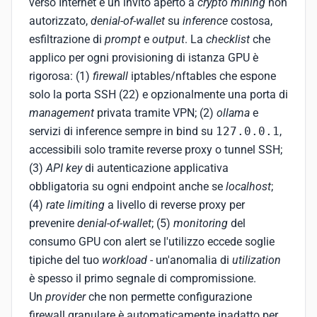
verso Internet è un invito aperto a
crypto mining
non
autorizzato,
denial-of-wallet
su
inference
costosa,
esfiltrazione di
prompt
e
output
. La
checklist
che
applico per ogni provisioning di istanza GPU è
rigorosa: (1)
firewall
iptables/nftables che espone
solo la porta SSH (22) e opzionalmente una porta di
management
privata tramite VPN; (2)
ollama
e
servizi di inference sempre in bind su
127.0.0.1
,
accessibili solo tramite reverse proxy o tunnel SSH;
(3)
API key
di autenticazione applicativa
obbligatoria su ogni endpoint anche se
localhost
;
(4)
rate limiting
a livello di reverse proxy per
prevenire
denial-of-wallet
; (5)
monitoring
del
consumo GPU con alert se l'utilizzo eccede soglie
tipiche del tuo
workload
- un'anomalia di
utilization
è spesso il primo segnale di compromissione.
Un
provider
che non permette configurazione
firewall granulare è automaticamente inadatto per