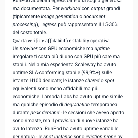
RunPod addebita egress oltre una soglia generosa
ma documentata. Per
workload
con
output
grandi
(tipicamente
image generation
o
document
processing
), l'
egress
può rappresentare il 15-30%
del costo totale.
Quarta verifica: affidabilità e stability operativa
Un
provider
con GPU economiche ma
uptime
irregolare ti costa più di uno con GPU più care ma
stabili. Nella mia esperienza Scaleway ha avuto
uptime SLA-conforming stabile (99,9%+) sulle
istanze H100 dedicate; le istanze
shared
o
spot
equivalenti sono meno affidabili ma più
economiche. Lambda Labs ha avuto uptime simile
ma qualche episodio di
degradation
temporanea
durante
peak demand
- le sessioni che avevo aperto
sono rimaste, ma il
provision
di nuove istanze ha
avuto latenza. RunPod ha avuto uptime variabile
per natura - le
spot instance
sono
eviction-prone
by