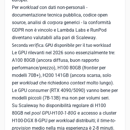
Per
workload
con dati non-personali -
documentazione tecnica pubblica, codice open
source, analisi di
corpora
generici - la conformità
GDPR non è vincolo e Lambda Labs e RunPod
diventano valutabili alla pari di Scaleway.
Seconda verifica: GPU disponibile per il tuo workload
Le GPU rilevanti nel 2026 sono essenzialmente tre:
A100 80GB (ancora diffusa, buon rapporto
performance/prezzo), H100 80GB (
frontier
per
modelli 70B+), H200 141GB (ancora scarsa, solo
per
workload
che richiedono
context
molto lungo).
Le GPU
consumer
(RTX 4090/5090) vanno bene per
modelli piccoli (7B-13B) ma non per volumi seri.
Su Scaleway ho disponibilità regolare di H100
80GB nel
pool
GPU-H100-1-80G
e accesso a cluster
H100-DGX 8-GPU per
workload
distribuiti; il
time-to-
provision
medio nella mia esperienza è 2-8 minuti.