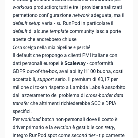
workload
production; tutti e tre i provider analizzati
permettono configurazione
network
adeguata, ma il
default setup
varia - su RunPod in particolare il
default
di alcune
template
community lascia porte
aperte che andrebbero chiuse.
Cosa scelgo nella mia pipeline e perché
Il default che propongo a clienti PMI italiane con
dati personali europei è
Scaleway
- conformità
GDPR out-of-the-box, availability H100 buona, costi
accettabili,
support
serio. Il premium di €0,17 per
milione di token rispetto a Lambda Labs è assorbito
dall'azzeramento del problema di
cross-border data
transfer
che altrimenti richiederebbe SCC e DPIA
specifici.
Per
workload
batch non-personali dove il costo è
driver primario e la
eviction
è gestibile con
retry
,
integro RunPod spot come
second tier
- tipicamente