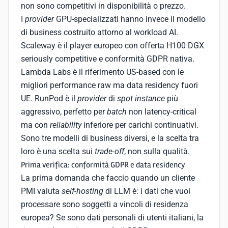
non sono competitivi in disponibilità o prezzo.
I
provider
GPU-specializzati hanno invece il modello
di business costruito attorno al workload AI.
Scaleway è il player europeo con offerta H100 DGX
seriously competitive e conformità GDPR nativa.
Lambda Labs è il riferimento US-based con le
migliori performance raw ma data residency fuori
UE. RunPod è il
provider
di
spot instance
più
aggressivo, perfetto per
batch
non latency-critical
ma con
reliability
inferiore per carichi continuativi.
Sono tre modelli di business diversi, e la scelta tra
loro è una scelta sui
trade-off
, non sulla qualità.
Prima verifica: conformità GDPR e data residency
La prima domanda che faccio quando un cliente
PMI valuta
self-hosting
di LLM è: i dati che vuoi
processare sono soggetti a vincoli di residenza
europea? Se sono dati personali di utenti italiani, la