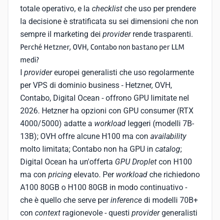
totale operativo, e la
checklist
che uso per prendere
la decisione è stratificata su sei dimensioni che non
sempre il marketing dei
provider
rende trasparenti.
Perché Hetzner, OVH, Contabo non bastano per LLM
medi?
I
provider
europei generalisti che uso regolarmente
per VPS di dominio business - Hetzner, OVH,
Contabo, Digital Ocean - offrono GPU limitate nel
2026. Hetzner ha opzioni con GPU consumer (RTX
4000/5000) adatte a
workload
leggeri (modelli 7B-
13B); OVH offre alcune H100 ma con
availability
molto limitata; Contabo non ha GPU in
catalog
;
Digital Ocean ha un'offerta
GPU Droplet
con H100
ma con
pricing
elevato. Per
workload
che richiedono
A100 80GB o H100 80GB in modo continuativo -
che è quello che serve per
inference
di modelli 70B+
con
context
ragionevole - questi
provider
generalisti