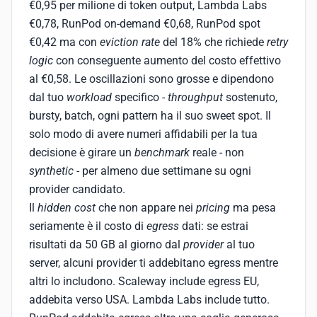
€0,95 per milione di token output, Lambda Labs
€0,78, RunPod on-demand €0,68, RunPod spot
€0,42 ma con
eviction rate
del 18% che richiede
retry
logic
con conseguente aumento del costo effettivo
al €0,58. Le oscillazioni sono grosse e dipendono
dal tuo
workload
specifico -
throughput
sostenuto,
bursty, batch, ogni pattern ha il suo sweet spot. Il
solo modo di avere numeri affidabili per la tua
decisione è girare un
benchmark
reale - non
synthetic
- per almeno due settimane su ogni
provider candidato.
Il
hidden cost
che non appare nei
pricing
ma pesa
seriamente è il costo di
egress
dati: se estrai
risultati da 50 GB al giorno dal
provider
al tuo
server, alcuni provider ti addebitano egress mentre
altri lo includono. Scaleway include egress EU,
addebita verso USA. Lambda Labs include tutto.