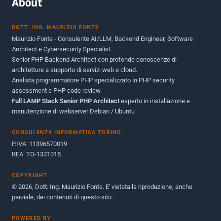
About
Novembre 2013
1
DOTT. ING. MAURIZIO FONTE
Giugno 2012
2
Maurizio Fonte - Consulente AI/LLM, Backend Engineer, Software
Maggio 2011
1
Architect e Cybersecurity Specialist.
Senior PHP Backend Architect con profonde conoscenze di
Dicembre 2010
1
architetture a supporto di servizi web e cloud.
Analista programmatore PHP specializzato in PHP security
Ottobre 2010
1
assessment e PHP code review.
Full LAMP Stack Senior PHP Architect
Maggio 2010
esperto in installazione e
1
manutenzione di webserver Debian / Ubuntu
Dicembre 2009
3
CONSULENZA INFORMATICA TORINO
Giugno 2009
9
P.IVA: 11396570019
REA: TO-1331015
COPYRIGHT
© 2026, Dott. Ing. Maurizio Fonte. E' vietata la riproduzione, anche
parziale, dei contenuti di questo sito.
POWERED BY