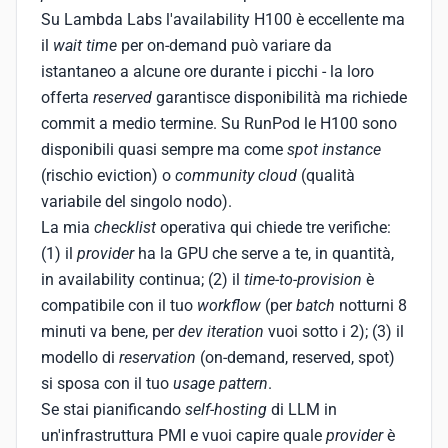
Su Lambda Labs l'availability H100 è eccellente ma
il
wait time
per on-demand può variare da
istantaneo a alcune ore durante i picchi - la loro
offerta
reserved
garantisce disponibilità ma richiede
commit a medio termine. Su RunPod le H100 sono
disponibili quasi sempre ma come
spot instance
(rischio eviction) o
community cloud
(qualità
variabile del singolo nodo).
La mia
checklist
operativa qui chiede tre verifiche:
(1) il
provider
ha la GPU che serve a te, in quantità,
in availability continua; (2) il
time-to-provision
è
compatibile con il tuo
workflow
(per
batch
notturni 8
minuti va bene, per
dev iteration
vuoi sotto i 2); (3) il
modello di
reservation
(on-demand, reserved, spot)
si sposa con il tuo
usage pattern
.
Se stai pianificando
self-hosting
di LLM in
un'infrastruttura PMI e vuoi capire quale
provider
è