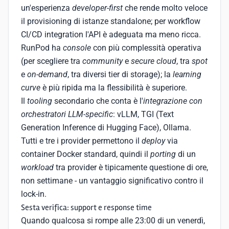
un'esperienza
developer-first
che rende molto veloce
il provisioning di istanze standalone; per workflow
CI/CD integration l'API è adeguata ma meno ricca.
RunPod ha
console
con più complessità operativa
(per scegliere tra
community
e
secure cloud
, tra
spot
e
on-demand
, tra diversi tier di storage); la
learning
curve
è più ripida ma la flessibilità è superiore.
Il
tooling
secondario che conta è l'
integrazione con
orchestratori LLM-specific
: vLLM, TGI (Text
Generation Inference di Hugging Face), Ollama.
Tutti e tre i provider permettono il
deploy
via
container Docker standard, quindi il
porting
di un
workload
tra provider è tipicamente questione di ore,
non settimane - un vantaggio significativo contro il
lock-in.
Sesta verifica: support e response time
Quando qualcosa si rompe alle 23:00 di un venerdì,