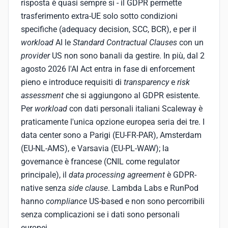
risposta è quasi sempre sì - il GDPR permette
trasferimento extra-UE solo sotto condizioni
specifiche (adequacy decision, SCC, BCR), e per il
workload
AI le
Standard Contractual Clauses
con un
provider
US non sono banali da gestire. In più, dal 2
agosto 2026 l'AI Act entra in fase di enforcement
pieno e introduce requisiti di
transparency
e
risk
assessment
che si aggiungono al GDPR esistente.
Per
workload
con dati personali italiani Scaleway è
praticamente l'unica opzione europea seria dei tre. I
data center sono a Parigi (EU-FR-PAR), Amsterdam
(EU-NL-AMS), e Varsavia (EU-PL-WAW); la
governance è francese (CNIL come regulator
principale), il
data processing agreement
è GDPR-
native senza
side clause
. Lambda Labs e RunPod
hanno
compliance
US-based e non sono percorribili
senza complicazioni se i dati sono personali
europei.