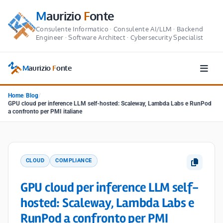
M
aurizio
F
onte
Consulente Informatico · Consulente AI/LLM · Backend
Engineer · Software Architect · Cybersecurity Specialist
M
aurizio
F
onte
Home
/
Blog
/
GPU cloud per inference LLM self-hosted: Scaleway, Lambda Labs e RunPod
a confronto per PMI italiane
CLOUD
COMPLIANCE
GPU cloud per inference LLM self-
hosted: Scaleway, Lambda Labs e
RunPod a confronto per PMI