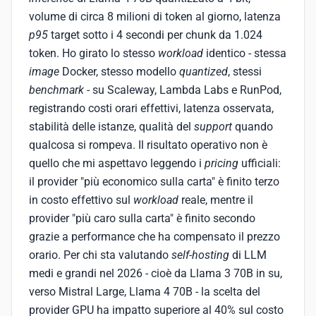
volume di circa 8 milioni di token al giorno, latenza
p95
target sotto i 4 secondi per chunk da 1.024
token. Ho girato lo stesso
workload
identico - stessa
image
Docker, stesso modello
quantized
, stessi
benchmark
- su Scaleway, Lambda Labs e RunPod,
registrando costi orari effettivi, latenza osservata,
stabilità delle istanze, qualità del
support
quando
qualcosa si rompeva. Il risultato operativo non è
quello che mi aspettavo leggendo i
pricing
ufficiali:
il provider "più economico sulla carta" è finito terzo
in costo effettivo sul
workload
reale, mentre il
provider "più caro sulla carta" è finito secondo
grazie a performance che ha compensato il prezzo
orario. Per chi sta valutando
self-hosting
di LLM
medi e grandi nel 2026 - cioè da Llama 3 70B in su,
verso Mistral Large, Llama 4 70B - la scelta del
provider GPU ha impatto superiore al 40% sul costo