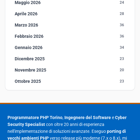
Maggio 2026
24
Aprile 2026
28
Marzo 2026
36
Febbraio 2026
36
Gennaio 2026
34
Dicembre 2025
23
Novembre 2025
20
Ottobre 2025
23
Settembre 2025
23
Agosto 2025
1
Luglio 2025
23
Programmatore PHP Torino
,
Ingegnere del Software
e
Cyber
Security Specialist
con oltre 20 anni di esperienza
Giugno 2025
30
nell'implementazione di soluzioni avanzate. Eseguo
porting di
Maggio 2025
27
vecchi ambienti PHP
verso release più moderne (7.x o 8.x), mi