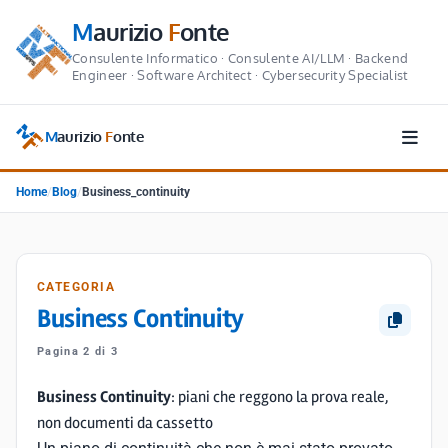
M
aurizio
F
onte
Consulente Informatico · Consulente AI/LLM · Backend
Engineer · Software Architect · Cybersecurity Specialist
M
aurizio
F
onte
Home
/
Blog
/
Business_continuity
CATEGORIA
Business Continuity
Pagina 2 di 3
Business Continuity
: piani che reggono la prova reale,
non documenti da cassetto