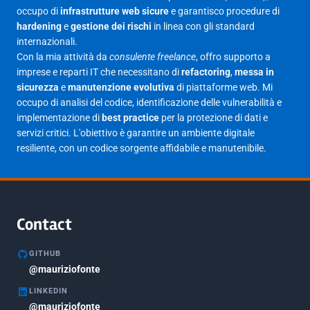
occupo di
infrastrutture web sicure
e garantisco procedure di
Aprile 2025
16
hardening
e
gestione dei rischi
in linea con gli standard
internazionali.
Marzo 2025
14
Con la mia attività da
consulente freelance
, offro supporto a
Febbraio 2025
17
imprese e reparti IT che necessitano di
refactoring
,
messa in
sicurezza
e
manutenzione evolutiva
di piattaforme web. Mi
Gennaio 2025
23
occupo di analisi del codice, identificazione delle vulnerabilità e
implementazione di
best practice
per la protezione di dati e
Giugno 2023
1
servizi critici. L'obiettivo è garantire un ambiente digitale
Maggio 2023
1
resiliente, con un codice sorgente affidabile e manutenibile.
Agosto 2022
1
Gennaio 2021
2
Agosto 2020
1
Contact
Marzo 2020
1
GITHUB
Marzo 2018
@mauriziofonte
5
LINKEDIN
Febbraio 2018
3
@mauriziofonte