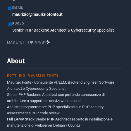
Maggio 2017
5
EMAIL
Marzo 2017
maurizio@mauriziofonte.it
1
RUOLO
Luglio 2016
2
Senior PHP Backend Architect & Cybersecurity Specialist
Marzo 2016
1
MADE WITH
IN
BY
Febbraio 2016
2
Marzo 2015
2
About
Novembre 2013
1
DOTT. ING. MAURIZIO FONTE
Giugno 2012
2
Maurizio Fonte - Consulente AI/LLM, Backend Engineer, Software
Maggio 2011
1
Architect e Cybersecurity Specialist.
Senior PHP Backend Architect con profonde conoscenze di
Dicembre 2010
1
architetture a supporto di servizi web e cloud.
Analista programmatore PHP specializzato in PHP security
Ottobre 2010
1
assessment e PHP code review.
Full LAMP Stack Senior PHP Architect
Maggio 2010
esperto in installazione e
1
manutenzione di webserver Debian / Ubuntu
Dicembre 2009
3