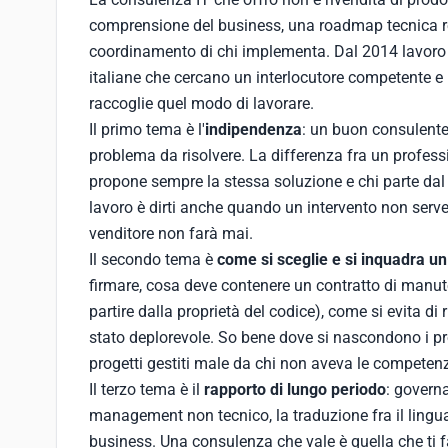
comprensione del business, una roadmap tecnica r
coordinamento di chi implementa. Dal 2014 lavoro
italiane che cercano un interlocutore competente e
raccoglie quel modo di lavorare.
Il primo tema è l'
indipendenza
: un buon consulente
problema da risolvere. La differenza fra un professi
propone sempre la stessa soluzione e chi parte dal t
lavoro è dirti anche quando un intervento non serv
venditore non farà mai.
Il secondo tema è
come si sceglie e si inquadra u
firmare, cosa deve contenere un contratto di manut
partire dalla proprietà del codice), come si evita di
stato deplorevole. So bene dove si nascondono i p
progetti gestiti male da chi non aveva le competenz
Il terzo tema è il
rapporto di lungo periodo
: govern
management non tecnico, la traduzione fra il lingua
business. Una consulenza che vale è quella che ti f