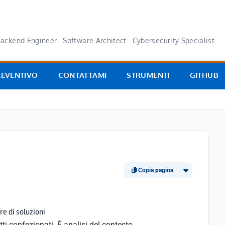
ackend Engineer · Software Architect · Cybersecurity Specialist
REVENTIVO
CONTATTAMI
STRUMENTI
GITHUB
Copia pagina
re di soluzioni
ti confezionati. È analisi del contesto,