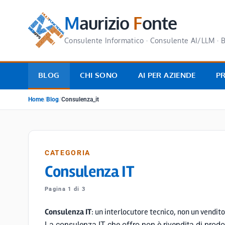
M
aurizio
F
onte
Consulente Informatico · Consulente AI/LLM · B
BLOG
CHI SONO
AI PER AZIENDE
P
Home
/
Blog
/
Consulenza_it
CATEGORIA
Consulenza IT
Pagina 1 di 3
Consulenza IT
: un interlocutore tecnico, non un vendito
La consulenza IT che offro non è rivendita di prodot