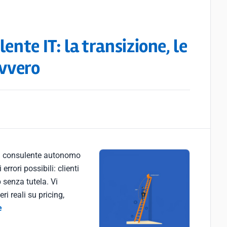
ente IT: la transizione, le
avvero
 a consulente autonomo
rrori possibili: clienti
 senza tutela. Vi
i reali su pricing,
e