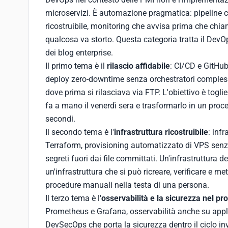
microservizi. È automazione pragmatica: pipeline c
ricostruibile, monitoring che avvisa prima che chiam
qualcosa va storto. Questa categoria tratta il DevO
dei blog enterprise.
Il primo tema è il
rilascio affidabile
: CI/CD e GitHub
deploy zero-downtime senza orchestratori complessi,
dove prima si rilasciava via FTP. L'obiettivo è toglie
fa a mano il venerdì sera e trasformarlo in un proces
secondi.
Il secondo tema è l'
infrastruttura ricostruibile
: inf
Terraform, provisioning automatizzato di VPS senz
segreti fuori dai file committati. Un'infrastruttura des
un'infrastruttura che si può ricreare, verificare e me
procedure manuali nella testa di una persona.
Il terzo tema è l'
osservabilità e la sicurezza nel pr
Prometheus e Grafana, osservabilità anche su applic
DevSecOps che porta la sicurezza dentro il ciclo in