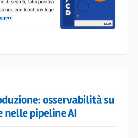
 di segreti, falsi positivi
icuro, con least-privilege
eggere
oduzione: osservabilità su
 nelle pipeline AI