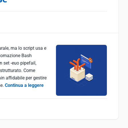
rale, ma lo script usa e
automazione Bash
n set -euo pipefail,
g strutturato. Come
in affidabile per gestire
se.
Continua a leggere