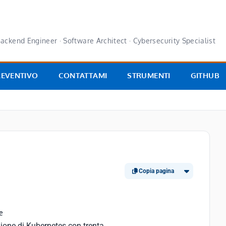
ackend Engineer · Software Architect · Cybersecurity Specialist
REVENTIVO
CONTATTAMI
STRUMENTI
GITHUB
Copia pagina
e
ione di Kubernetes con trenta