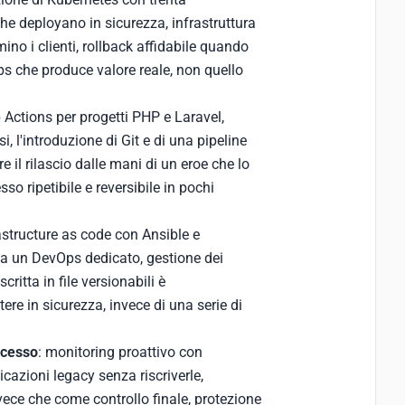
he deployano in sicurezza, infrastruttura
ino i clienti, rollback affidabile quando
ps che produce valore reale, non quello
 Actions per progetti PHP e Laravel,
 l'introduzione di Git e di una pipeline
re il rilascio dalle mani di un eroe che lo
so ripetibile e reversibile in pochi
rastructure as code con Ansible e
a un DevOps dedicato, gestione dei
critta in file versionabili è
ttere in sicurezza, invece di una serie di
ocesso
: monitoring proattivo con
azioni legacy senza riscriverle,
vece che come controllo finale, protezione