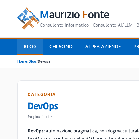
M
aurizio
F
onte
Consulente Informatico · Consulente AI/LLM · B
BLOG
CHI SONO
AI PER AZIENDE
P
Home
/
Blog
/
Devops
CATEGORIA
DevOps
Pagina 1 di 4
DevOps
: automazione pragmatica, non dogma cultural
DevOps nel contesto delle PMI non è l'implementaz