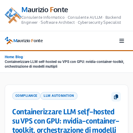
M
aurizio
F
onte
Consulente Informatico · Consulente AI/LLM · Backend
Engineer · Software Architect · Cybersecurity Specialist
M
aurizio
F
onte
Home
/
Blog
/
Containerizzare LLM self-hosted su VPS con GPU: nvidia-container-toolkit,
orchestrazione di modelli multipli
COMPLIANCE
LLM AUTOMATION
Containerizzare LLM self-hosted
su VPS con GPU: nvidia-container-
toolkit, orchestrazione di modelli