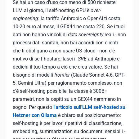
Se hai un caso d'uso con meno di 500 richieste
LLM al giorno, il self-hosting GPU è
over-
engineering
: la tariffa Anthropic o OpenAI ti costa
10-20 euro al mese, il GEX44 ne costa 220. Se i tuoi
dati non hanno vincoli di
data sovereignty
reali - non
processi dati sanitari, non hai accordi con clienti
che ti obbligano a non usare US cloud - non c'è
motivo di self-hostare: lasci il
SRE
ad Anthropic e
dedichi il tuo tempo a ciò che crea valore. Se hai
bisogno di modelli
frontier
(Claude Sonnet 4.6, GPT-
5, Gemini Ultra) per ragionamento complesso, non
c'è self-hosting possibile: la classe è 300B+
parametri, non la ospiti su un GEX44 nemmeno in
sogno. Per questo
l'articolo sull'LLM self-hosted su
Hetzner con Ollama
è chiaro sul posizionamento:
self-hosting è per lavori ripetitivi di classificazione,
embedding, summarization su documenti sensibili -