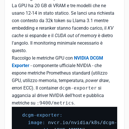
La GPU ha 20 GB di VRAM e tre modelli che ne
usano 12-14 in stato statico. Se lanci una richiesta
con contesto da 32k token su Llama 3.1 mentre
embedding e reranker stanno facendo carico, il
KV
cache
si espande e il
CUDA out of memory
è dietro
l'angolo. Il monitoring minimale necessario è
questo.
Raccolgo le metriche GPU con
NVIDIA DCGM
Exporter
- componente ufficiale NVIDIA - che
espone metriche Prometheus standard (utilizzo
GPU, utilizzo memoria, temperatura,
power draw
,
errori ECC). Il container
dcgm-exporter
si
aggancia al driver NVIDIA dell'host e pubblica
metriche su
:9400/metrics
.
dcgm-exporter:
image:
nvcr.io/nvidia/k8s/dcgm-expo