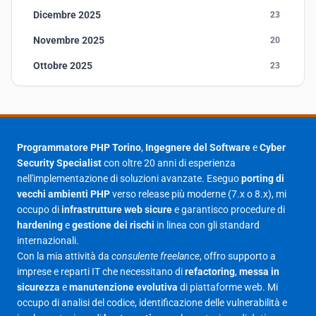
Dicembre 2025
23
Novembre 2025
20
Ottobre 2025
23
Settembre 2025
23
Agosto 2025
1
Luglio 2025
23
Programmatore PHP Torino
,
Ingegnere del Software
e
Cyber
Security Specialist
con oltre 20 anni di esperienza
Giugno 2025
30
nell'implementazione di soluzioni avanzate. Eseguo
porting di
Maggio 2025
27
vecchi ambienti PHP
verso release più moderne (7.x o 8.x), mi
occupo di
infrastrutture web sicure
e garantisco procedure di
Aprile 2025
16
hardening
e
gestione dei rischi
in linea con gli standard
internazionali.
Marzo 2025
14
Con la mia attività da
consulente freelance
, offro supporto a
Febbraio 2025
17
imprese e reparti IT che necessitano di
refactoring
,
messa in
sicurezza
e
manutenzione evolutiva
di piattaforme web. Mi
Gennaio 2025
23
occupo di analisi del codice, identificazione delle vulnerabilità e