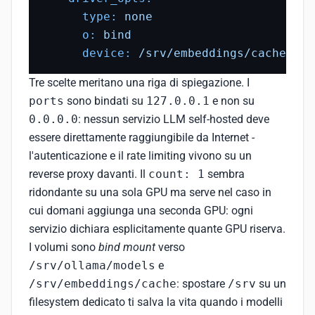
type:
none
o:
bind
device:
/srv/embeddings/cache
Tre scelte meritano una riga di spiegazione. I
ports
sono bindati su
127.0.0.1
e non su
0.0.0.0
: nessun servizio LLM self-hosted deve
essere direttamente raggiungibile da Internet -
l'autenticazione e il rate limiting vivono su un
reverse proxy davanti. Il
count: 1
sembra
ridondante su una sola GPU ma serve nel caso in
cui domani aggiunga una seconda GPU: ogni
servizio dichiara esplicitamente quante GPU riserva.
I volumi sono
bind mount
verso
/srv/ollama/models
e
/srv/embeddings/cache
: spostare
/srv
su un
filesystem dedicato ti salva la vita quando i modelli