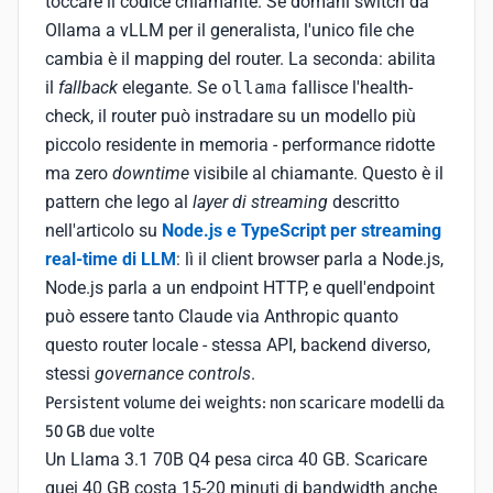
toccare il codice chiamante. Se domani switch da
Ollama a vLLM per il generalista, l'unico file che
cambia è il mapping del router. La seconda: abilita
il
fallback
elegante. Se
ollama
fallisce l'health-
check, il router può instradare su un modello più
piccolo residente in memoria - performance ridotte
ma zero
downtime
visibile al chiamante. Questo è il
pattern che lego al
layer di streaming
descritto
nell'articolo su
Node.js e TypeScript per streaming
real-time di LLM
: lì il client browser parla a Node.js,
Node.js parla a un endpoint HTTP, e quell'endpoint
può essere tanto Claude via Anthropic quanto
questo router locale - stessa API, backend diverso,
stessi
governance controls
.
Persistent volume dei weights: non scaricare modelli da
50 GB due volte
Un Llama 3.1 70B Q4 pesa circa 40 GB. Scaricare
quei 40 GB costa 15-20 minuti di bandwidth anche