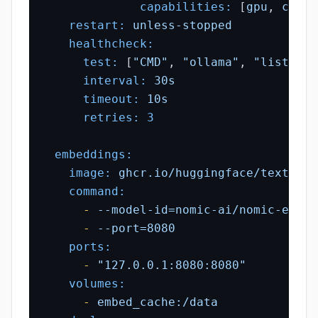
capabilities:
 [
gpu
, 
compu
restart:
unless-stopped
healthcheck:
test:
 [
"CMD"
, 
"ollama"
, 
"list"
]

interval:
30s
timeout:
10s
retries:
3
embeddings:
image:
ghcr.io/huggingface/text-emb
command:
-
--model-id=nomic-ai/nomic-embed
-
--port=8080
ports:
-
"127.0.0.1:8080:8080"
volumes:
-
embed_cache:/data