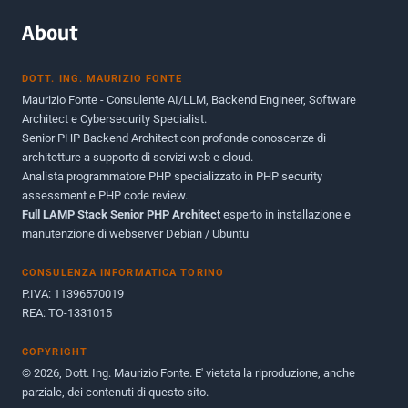
Marzo 2015
2
About
Novembre 2013
1
DOTT. ING. MAURIZIO FONTE
Giugno 2012
2
Maurizio Fonte - Consulente AI/LLM, Backend Engineer, Software
Maggio 2011
1
Architect e Cybersecurity Specialist.
Senior PHP Backend Architect con profonde conoscenze di
Dicembre 2010
1
architetture a supporto di servizi web e cloud.
Analista programmatore PHP specializzato in PHP security
Ottobre 2010
1
assessment e PHP code review.
Full LAMP Stack Senior PHP Architect
Maggio 2010
esperto in installazione e
1
manutenzione di webserver Debian / Ubuntu
Dicembre 2009
3
CONSULENZA INFORMATICA TORINO
Giugno 2009
9
P.IVA: 11396570019
REA: TO-1331015
COPYRIGHT
© 2026, Dott. Ing. Maurizio Fonte. E' vietata la riproduzione, anche
parziale, dei contenuti di questo sito.