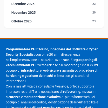
Dicembre 2025
23
Novembre 2025
20
Ottobre 2025
23
Settembre 2025
23
Agosto 2025
1
Luglio 2025
23
Programmatore PHP Torino
,
Ingegnere del Software
e
Cyber
Security Specialist
con oltre 20 anni di esperienza
Giugno 2025
30
nell'implementazione di soluzioni avanzate. Eseguo
porting di
Maggio 2025
27
vecchi ambienti PHP
verso release più moderne (7.x o 8.x), mi
occupo di
infrastrutture web sicure
e garantisco procedure di
Aprile 2025
16
hardening
e
gestione dei rischi
in linea con gli standard
internazionali.
Marzo 2025
14
Con la mia attività da
consulente freelance
, offro supporto a
Febbraio 2025
17
imprese e reparti IT che necessitano di
refactoring
,
messa in
sicurezza
e
manutenzione evolutiva
di piattaforme web. Mi
Gennaio 2025
23
occupo di analisi del codice, identificazione delle vulnerabilità e
implementazione di
best practice
per la protezione di dati e