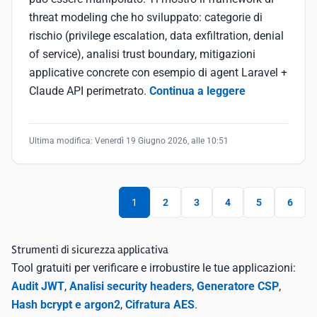
threat modeling che ho sviluppato: categorie di
rischio (privilege escalation, data exfiltration, denial
of service), analisi trust boundary, mitigazioni
applicative concrete con esempio di agent Laravel +
Claude API perimetrato.
Continua a leggere
Ultima modifica:
Venerdì 19 Giugno 2026, alle 10:51
1
2
3
4
5
6
Strumenti di sicurezza applicativa
Tool gratuiti per verificare e irrobustire le tue applicazioni:
Audit JWT
,
Analisi security headers
,
Generatore CSP
,
Hash bcrypt e argon2
,
Cifratura AES
.