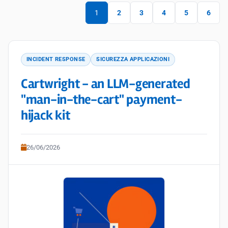
1
2
3
4
5
6
INCIDENT RESPONSE
SICUREZZA APPLICAZIONI
Cartwright - an LLM-generated
"man-in-the-cart" payment-
hijack kit
26/06/2026