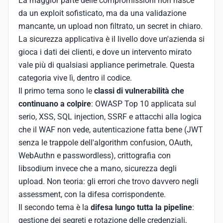
La maggior parte delle compromissioni non nasce
da un exploit sofisticato, ma da una validazione
mancante, un upload non filtrato, un secret in chiaro.
La sicurezza applicativa è il livello dove un'azienda si
gioca i dati dei clienti, e dove un intervento mirato
vale più di qualsiasi appliance perimetrale. Questa
categoria vive lì, dentro il codice.
Il primo tema sono le
classi di vulnerabilità che
continuano a colpire
: OWASP Top 10 applicata sul
serio, XSS, SQL injection, SSRF e attacchi alla logica
che il WAF non vede, autenticazione fatta bene (JWT
senza le trappole dell'algorithm confusion, OAuth,
WebAuthn e passwordless), crittografia con
libsodium invece che a mano, sicurezza degli
upload. Non teoria: gli errori che trovo davvero negli
assessment, con la difesa corrispondente.
Il secondo tema è la
difesa lungo tutta la pipeline
:
gestione dei segreti e rotazione delle credenziali,