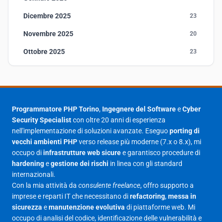
Dicembre 2025
23
Novembre 2025
20
Ottobre 2025
23
Settembre 2025
23
Agosto 2025
1
Luglio 2025
23
Programmatore PHP Torino
,
Ingegnere del Software
e
Cyber
Security Specialist
con oltre 20 anni di esperienza
Giugno 2025
30
nell'implementazione di soluzioni avanzate. Eseguo
porting di
Maggio 2025
27
vecchi ambienti PHP
verso release più moderne (7.x o 8.x), mi
occupo di
infrastrutture web sicure
e garantisco procedure di
Aprile 2025
16
hardening
e
gestione dei rischi
in linea con gli standard
internazionali.
Marzo 2025
14
Con la mia attività da
consulente freelance
, offro supporto a
Febbraio 2025
17
imprese e reparti IT che necessitano di
refactoring
,
messa in
sicurezza
e
manutenzione evolutiva
di piattaforme web. Mi
Gennaio 2025
23
occupo di analisi del codice, identificazione delle vulnerabilità e