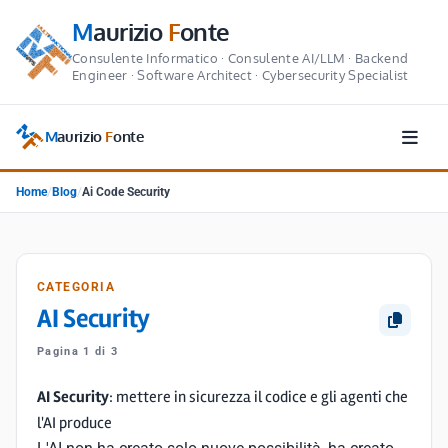
M
aurizio
F
onte
Consulente Informatico · Consulente AI/LLM · Backend
Engineer · Software Architect · Cybersecurity Specialist
M
aurizio
F
onte
Home
/
Blog
/
Ai Code Security
CATEGORIA
AI Security
Pagina 1 di 3
AI Security
: mettere in sicurezza il codice e gli agenti che
l'AI produce