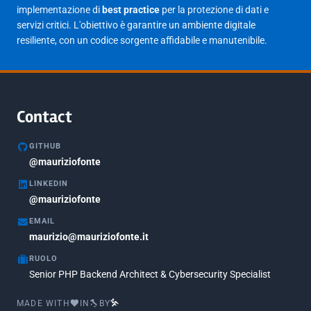
implementazione di
best practice
per la protezione di dati e
Giugno 2023
1
servizi critici. L'obiettivo è garantire un ambiente digitale
Maggio 2023
1
resiliente, con un codice sorgente affidabile e manutenibile.
Agosto 2022
1
Gennaio 2021
2
Agosto 2020
1
Contact
Marzo 2020
1
GITHUB
Marzo 2018
@mauriziofonte
5
LINKEDIN
Febbraio 2018
3
@mauriziofonte
Maggio 2017
5
EMAIL
Marzo 2017
maurizio@mauriziofonte.it
1
RUOLO
Luglio 2016
2
Senior PHP Backend Architect & Cybersecurity Specialist
Marzo 2016
1
MADE WITH
IN
BY