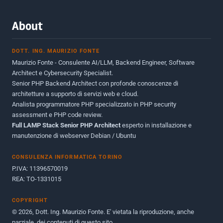
Febbraio 2016
2
Marzo 2015
2
About
Novembre 2013
1
DOTT. ING. MAURIZIO FONTE
Giugno 2012
2
Maurizio Fonte - Consulente AI/LLM, Backend Engineer, Software
Maggio 2011
1
Architect e Cybersecurity Specialist.
Senior PHP Backend Architect con profonde conoscenze di
Dicembre 2010
1
architetture a supporto di servizi web e cloud.
Analista programmatore PHP specializzato in PHP security
Ottobre 2010
1
assessment e PHP code review.
Full LAMP Stack Senior PHP Architect
Maggio 2010
esperto in installazione e
1
manutenzione di webserver Debian / Ubuntu
Dicembre 2009
3
CONSULENZA INFORMATICA TORINO
Giugno 2009
9
P.IVA: 11396570019
REA: TO-1331015
COPYRIGHT
© 2026, Dott. Ing. Maurizio Fonte. E' vietata la riproduzione, anche
parziale, dei contenuti di questo sito.