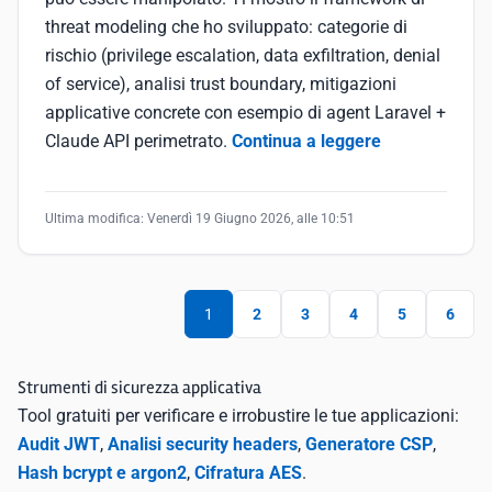
threat modeling che ho sviluppato: categorie di
rischio (privilege escalation, data exfiltration, denial
of service), analisi trust boundary, mitigazioni
applicative concrete con esempio di agent Laravel +
Claude API perimetrato.
Continua a leggere
Ultima modifica:
Venerdì 19 Giugno 2026, alle 10:51
1
2
3
4
5
6
Strumenti di sicurezza applicativa
Tool gratuiti per verificare e irrobustire le tue applicazioni:
Audit JWT
,
Analisi security headers
,
Generatore CSP
,
Hash bcrypt e argon2
,
Cifratura AES
.