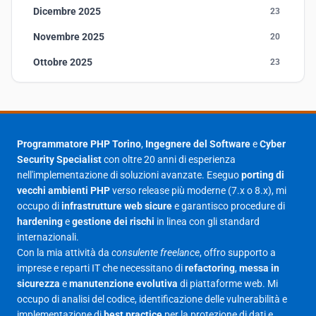
Dicembre 2025
23
Novembre 2025
20
Ottobre 2025
23
Settembre 2025
23
Agosto 2025
1
Luglio 2025
23
Programmatore PHP Torino
,
Ingegnere del Software
e
Cyber
Security Specialist
con oltre 20 anni di esperienza
Giugno 2025
30
nell'implementazione di soluzioni avanzate. Eseguo
porting di
Maggio 2025
27
vecchi ambienti PHP
verso release più moderne (7.x o 8.x), mi
occupo di
infrastrutture web sicure
e garantisco procedure di
Aprile 2025
16
hardening
e
gestione dei rischi
in linea con gli standard
internazionali.
Marzo 2025
14
Con la mia attività da
consulente freelance
, offro supporto a
Febbraio 2025
17
imprese e reparti IT che necessitano di
refactoring
,
messa in
sicurezza
e
manutenzione evolutiva
di piattaforme web. Mi
Gennaio 2025
23
occupo di analisi del codice, identificazione delle vulnerabilità e
implementazione di
best practice
per la protezione di dati e