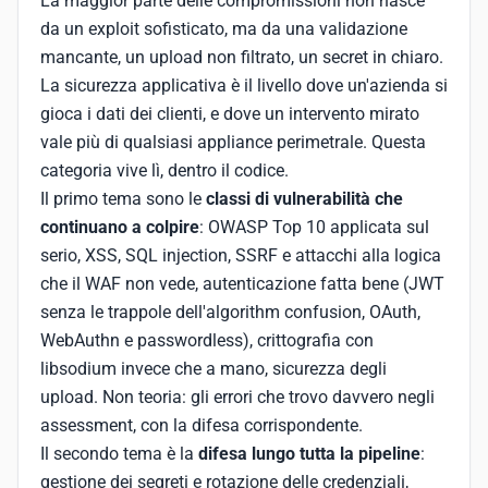
La maggior parte delle compromissioni non nasce
da un exploit sofisticato, ma da una validazione
mancante, un upload non filtrato, un secret in chiaro.
La sicurezza applicativa è il livello dove un'azienda si
gioca i dati dei clienti, e dove un intervento mirato
vale più di qualsiasi appliance perimetrale. Questa
categoria vive lì, dentro il codice.
Il primo tema sono le
classi di vulnerabilità che
continuano a colpire
: OWASP Top 10 applicata sul
serio, XSS, SQL injection, SSRF e attacchi alla logica
che il WAF non vede, autenticazione fatta bene (JWT
senza le trappole dell'algorithm confusion, OAuth,
WebAuthn e passwordless), crittografia con
libsodium invece che a mano, sicurezza degli
upload. Non teoria: gli errori che trovo davvero negli
assessment, con la difesa corrispondente.
Il secondo tema è la
difesa lungo tutta la pipeline
:
gestione dei segreti e rotazione delle credenziali,