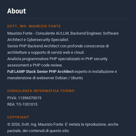
Marzo 2015
2
About
Novembre 2013
1
DOTT. ING. MAURIZIO FONTE
Giugno 2012
2
Maurizio Fonte - Consulente AI/LLM, Backend Engineer, Software
Maggio 2011
1
Architect e Cybersecurity Specialist.
Senior PHP Backend Architect con profonde conoscenze di
Dicembre 2010
1
architetture a supporto di servizi web e cloud.
Analista programmatore PHP specializzato in PHP security
Ottobre 2010
1
assessment e PHP code review.
Full LAMP Stack Senior PHP Architect
Maggio 2010
esperto in installazione e
1
manutenzione di webserver Debian / Ubuntu
Dicembre 2009
3
CONSULENZA INFORMATICA TORINO
Giugno 2009
9
P.IVA: 11396570019
REA: TO-1331015
COPYRIGHT
© 2026, Dott. Ing. Maurizio Fonte. E' vietata la riproduzione, anche
parziale, dei contenuti di questo sito.