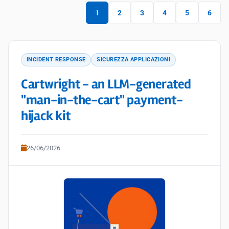
1
2
3
4
5
6
INCIDENT RESPONSE
SICUREZZA APPLICAZIONI
Cartwright - an LLM-generated
"man-in-the-cart" payment-
hijack kit
26/06/2026