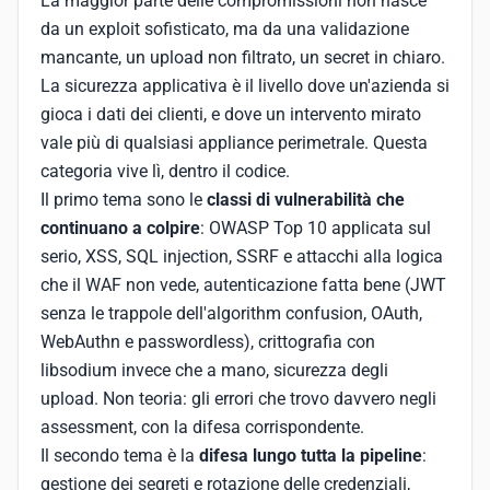
La maggior parte delle compromissioni non nasce
da un exploit sofisticato, ma da una validazione
mancante, un upload non filtrato, un secret in chiaro.
La sicurezza applicativa è il livello dove un'azienda si
gioca i dati dei clienti, e dove un intervento mirato
vale più di qualsiasi appliance perimetrale. Questa
categoria vive lì, dentro il codice.
Il primo tema sono le
classi di vulnerabilità che
continuano a colpire
: OWASP Top 10 applicata sul
serio, XSS, SQL injection, SSRF e attacchi alla logica
che il WAF non vede, autenticazione fatta bene (JWT
senza le trappole dell'algorithm confusion, OAuth,
WebAuthn e passwordless), crittografia con
libsodium invece che a mano, sicurezza degli
upload. Non teoria: gli errori che trovo davvero negli
assessment, con la difesa corrispondente.
Il secondo tema è la
difesa lungo tutta la pipeline
:
gestione dei segreti e rotazione delle credenziali,