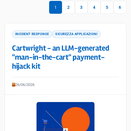
1
2
3
4
5
6
INCIDENT RESPONSE
SICUREZZA APPLICAZIONI
Cartwright - an LLM-generated
"man-in-the-cart" payment-
hijack kit
26/06/2026