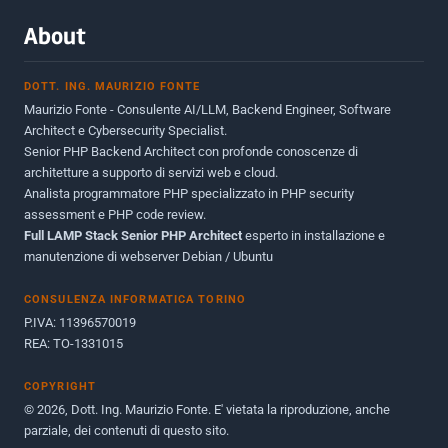
Marzo 2015
2
About
Novembre 2013
1
DOTT. ING. MAURIZIO FONTE
Giugno 2012
2
Maurizio Fonte - Consulente AI/LLM, Backend Engineer, Software
Maggio 2011
1
Architect e Cybersecurity Specialist.
Senior PHP Backend Architect con profonde conoscenze di
Dicembre 2010
1
architetture a supporto di servizi web e cloud.
Analista programmatore PHP specializzato in PHP security
Ottobre 2010
1
assessment e PHP code review.
Full LAMP Stack Senior PHP Architect
Maggio 2010
esperto in installazione e
1
manutenzione di webserver Debian / Ubuntu
Dicembre 2009
3
CONSULENZA INFORMATICA TORINO
Giugno 2009
9
P.IVA: 11396570019
REA: TO-1331015
COPYRIGHT
© 2026, Dott. Ing. Maurizio Fonte. E' vietata la riproduzione, anche
parziale, dei contenuti di questo sito.