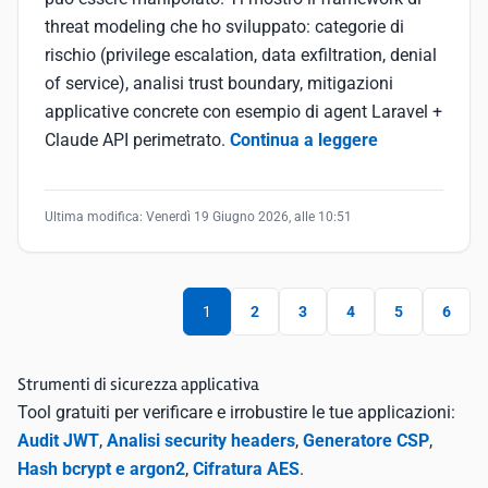
threat modeling che ho sviluppato: categorie di
rischio (privilege escalation, data exfiltration, denial
of service), analisi trust boundary, mitigazioni
applicative concrete con esempio di agent Laravel +
Claude API perimetrato.
Continua a leggere
Ultima modifica:
Venerdì 19 Giugno 2026, alle 10:51
1
2
3
4
5
6
Strumenti di sicurezza applicativa
Tool gratuiti per verificare e irrobustire le tue applicazioni:
Audit JWT
,
Analisi security headers
,
Generatore CSP
,
Hash bcrypt e argon2
,
Cifratura AES
.