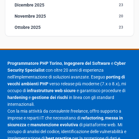
Dicembre 2025
23
Novembre 2025
20
Ottobre 2025
23
Settembre 2025
23
Agosto 2025
1
Luglio 2025
23
Programmatore PHP Torino
,
Ingegnere del Software
e
Cyber
Security Specialist
con oltre 20 anni di esperienza
Giugno 2025
30
nell'implementazione di soluzioni avanzate. Eseguo
porting di
Maggio 2025
27
vecchi ambienti PHP
verso release più moderne (7.x o 8.x), mi
occupo di
infrastrutture web sicure
e garantisco procedure di
Aprile 2025
16
hardening
e
gestione dei rischi
in linea con gli standard
internazionali.
Marzo 2025
14
Con la mia attività da
consulente freelance
, offro supporto a
Febbraio 2025
17
imprese e reparti IT che necessitano di
refactoring
,
messa in
sicurezza
e
manutenzione evolutiva
di piattaforme web. Mi
Gennaio 2025
23
occupo di analisi del codice, identificazione delle vulnerabilità e
implementazione di
best practice
per la protezione di dati e