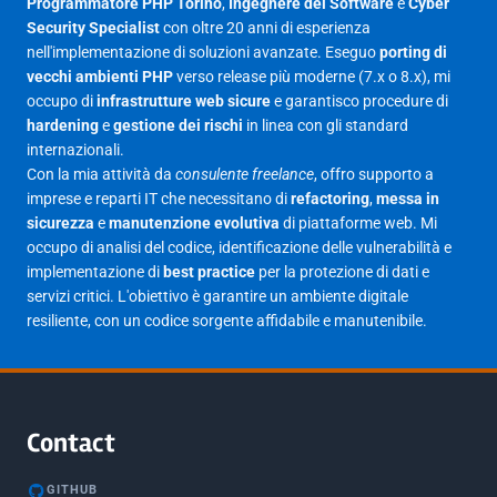
Programmatore PHP Torino
,
Ingegnere del Software
e
Cyber
Security Specialist
con oltre 20 anni di esperienza
Giugno 2025
30
nell'implementazione di soluzioni avanzate. Eseguo
porting di
Maggio 2025
27
vecchi ambienti PHP
verso release più moderne (7.x o 8.x), mi
occupo di
infrastrutture web sicure
e garantisco procedure di
Aprile 2025
16
hardening
e
gestione dei rischi
in linea con gli standard
internazionali.
Marzo 2025
14
Con la mia attività da
consulente freelance
, offro supporto a
Febbraio 2025
17
imprese e reparti IT che necessitano di
refactoring
,
messa in
sicurezza
e
manutenzione evolutiva
di piattaforme web. Mi
Gennaio 2025
23
occupo di analisi del codice, identificazione delle vulnerabilità e
implementazione di
best practice
per la protezione di dati e
Giugno 2023
1
servizi critici. L'obiettivo è garantire un ambiente digitale
Maggio 2023
1
resiliente, con un codice sorgente affidabile e manutenibile.
Agosto 2022
1
Gennaio 2021
2
Agosto 2020
1
Contact
Marzo 2020
1
GITHUB