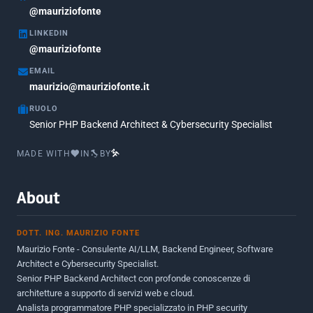
Marzo 2018
@mauriziofonte
5
LINKEDIN
Febbraio 2018
3
@mauriziofonte
Maggio 2017
5
EMAIL
Marzo 2017
maurizio@mauriziofonte.it
1
RUOLO
Luglio 2016
2
Senior PHP Backend Architect & Cybersecurity Specialist
Marzo 2016
1
MADE WITH
IN
BY
Febbraio 2016
2
Marzo 2015
2
About
Novembre 2013
1
DOTT. ING. MAURIZIO FONTE
Giugno 2012
2
Maurizio Fonte - Consulente AI/LLM, Backend Engineer, Software
Maggio 2011
1
Architect e Cybersecurity Specialist.
Senior PHP Backend Architect con profonde conoscenze di
Dicembre 2010
1
architetture a supporto di servizi web e cloud.
Analista programmatore PHP specializzato in PHP security
Ottobre 2010
1