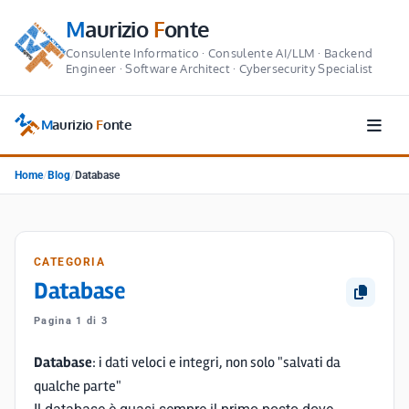
M
aurizio
F
onte
Consulente Informatico · Consulente AI/LLM · Backend
Engineer · Software Architect · Cybersecurity Specialist
M
aurizio
F
onte
Home
/
Blog
/
Database
CATEGORIA
Database
Pagina 1 di 3
Database
: i dati veloci e integri, non solo "salvati da
qualche parte"