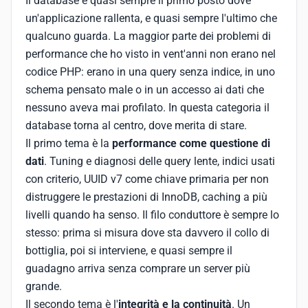
Il database è quasi sempre il primo posto dove
un'applicazione rallenta, e quasi sempre l'ultimo che
qualcuno guarda. La maggior parte dei problemi di
performance che ho visto in vent'anni non erano nel
codice PHP: erano in una query senza indice, in uno
schema pensato male o in un accesso ai dati che
nessuno aveva mai profilato. In questa categoria il
database torna al centro, dove merita di stare.
Il primo tema è la
performance come questione di
dati
. Tuning e diagnosi delle query lente, indici usati
con criterio, UUID v7 come chiave primaria per non
distruggere le prestazioni di InnoDB, caching a più
livelli quando ha senso. Il filo conduttore è sempre lo
stesso: prima si misura dove sta davvero il collo di
bottiglia, poi si interviene, e quasi sempre il
guadagno arriva senza comprare un server più
grande.
Il secondo tema è l'
integrità e la continuità
. Un