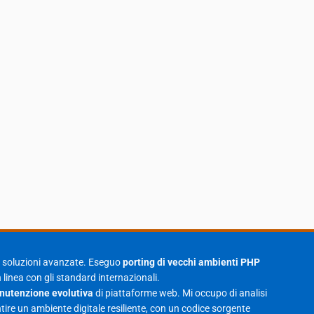
Gennaio 2021
2
Agosto 2020
1
Marzo 2020
1
Marzo 2018
5
Febbraio 2018
3
Maggio 2017
5
Marzo 2017
1
Luglio 2016
2
Marzo 2016
1
Febbraio 2016
2
di soluzioni avanzate. Eseguo
porting di vecchi ambienti PHP
Marzo 2015
2
 linea con gli standard internazionali.
utenzione evolutiva
di piattaforme web. Mi occupo di analisi
Novembre 2013
1
rantire un ambiente digitale resiliente, con un codice sorgente