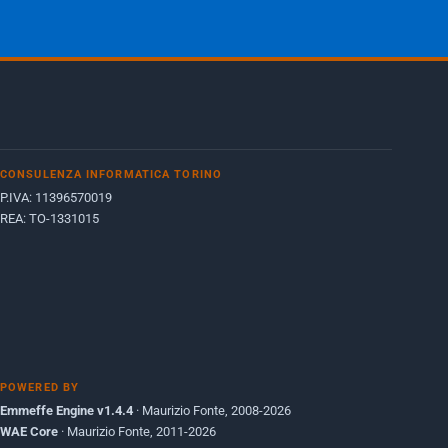
Giugno 2012
2
Maggio 2011
1
Dicembre 2010
1
Ottobre 2010
1
Maggio 2010
1
CONSULENZA INFORMATICA TORINO
Dicembre 2009
3
P.IVA: 11396570019
REA: TO-1331015
Giugno 2009
9
POWERED BY
Emmeffe Engine v1.4.4
· Maurizio Fonte, 2008-2026
WAE Core
· Maurizio Fonte, 2011-2026