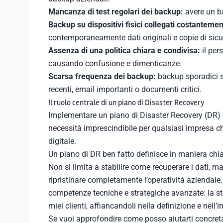
Mancanza di test regolari dei backup:
avere un ba
Backup su dispositivi fisici collegati costantemen
contemporaneamente dati originali e copie di sicu
Assenza di una politica chiara e condivisa:
il per
causando confusione e dimenticanze.
Scarsa frequenza dei backup:
backup sporadici so
recenti, email importanti o documenti critici.
Il ruolo centrale di un piano di Disaster Recovery
Implementare un piano di Disaster Recovery (DR) e
necessità imprescindibile per qualsiasi impresa c
digitale.
Un piano di DR ben fatto definisce in maniera chiar
Non si limita a stabilire come recuperare i dati, m
ripristinare completamente l’operatività aziendale.
competenze tecniche e strategiche avanzate: la s
miei clienti, affiancandoli nella definizione e nel
Se vuoi approfondire come posso aiutarti concreta