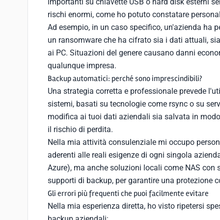
importanti su chiavette USB o hard disk esterni 
rischi enormi, come ho potuto constatare personal
Ad esempio, in un caso specifico, un'azienda ha per
un ransomware che ha cifrato sia i dati attuali, s
ai PC. Situazioni del genere causano danni econom
qualunque impresa.
Backup automatici: perché sono imprescindibili?
Una strategia corretta e professionale prevede l'ut
sistemi, basati su tecnologie come rsync o su serv
modifica ai tuoi dati aziendali sia salvata in mod
il rischio di perdita.
Nella mia attività consulenziale mi occupo perso
aderenti alle reali esigenze di ogni singola azien
Azure), ma anche soluzioni locali come NAS con s
supporti di backup, per garantire una protezione 
Gli errori più frequenti che puoi facilmente evitare
Nella mia esperienza diretta, ho visto ripetersi spe
backup aziendali: