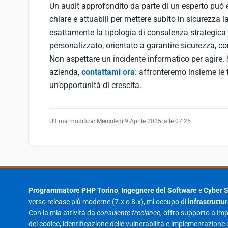
Un audit approfondito da parte di un esperto può e
chiare e attuabili per mettere subito in sicurezza l
esattamente la tipologia di consulenza strategica e
personalizzato, orientato a garantire sicurezza, co
Non aspettare un incidente informatico per agire. 
azienda,
contattami ora
: affronteremo insieme le 
un’opportunità di crescita.
Ultima modifica:
Mercoledì 9 Aprile 2025, alle 07:25
Programmatore PHP Torino
,
Ingegnere del Software
e
Cyber S
verso release più moderne (7.x o 8.x), mi occupo di
infrastruttu
Con la mia attività da
consulente freelance
, offro supporto a imp
del codice, identificazione delle vulnerabilità e implementazione 