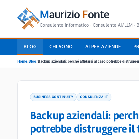
M
aurizio
F
onte
Consulente Informatico · Consulente AI/LLM · B
BLOG
CHI SONO
AI PER AZIENDE
P
Home
/
Blog
/
Backup aziendali: perché affidarsi al caso potrebbe distrugger
BUSINESS CONTINUITY
CONSULENZA IT
Backup aziendali: perché
potrebbe distruggere il