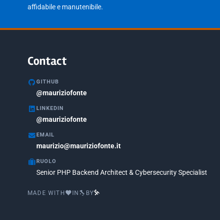
affidabile e manutenibile.
Contact
GITHUB
@mauriziofonte
LINKEDIN
@mauriziofonte
EMAIL
maurizio@mauriziofonte.it
RUOLO
Senior PHP Backend Architect & Cybersecurity Specialist
MADE WITH
IN
BY