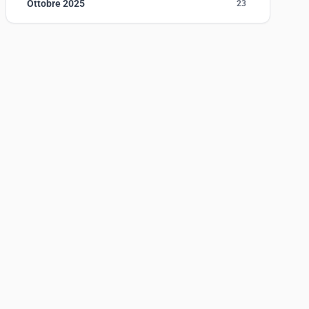
Ottobre 2025
23
Settembre 2025
23
Agosto 2025
1
Luglio 2025
23
Giugno 2025
30
Maggio 2025
27
Aprile 2025
16
Marzo 2025
14
Febbraio 2025
17
Gennaio 2025
23
Giugno 2023
1
Maggio 2023
1
Agosto 2022
1