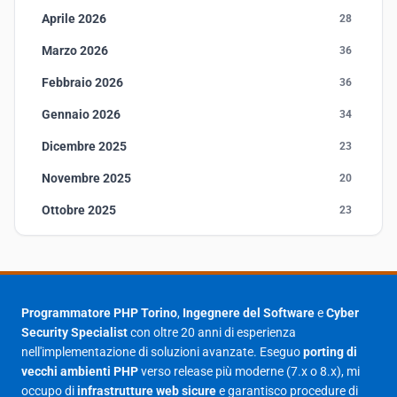
Aprile 2026
28
Marzo 2026
36
Febbraio 2026
36
Gennaio 2026
34
Dicembre 2025
23
Novembre 2025
20
Ottobre 2025
23
Settembre 2025
23
Agosto 2025
1
Luglio 2025
23
Programmatore PHP Torino
,
Ingegnere del Software
e
Cyber
Security Specialist
con oltre 20 anni di esperienza
Giugno 2025
30
nell'implementazione di soluzioni avanzate. Eseguo
porting di
Maggio 2025
27
vecchi ambienti PHP
verso release più moderne (7.x o 8.x), mi
occupo di
infrastrutture web sicure
e garantisco procedure di