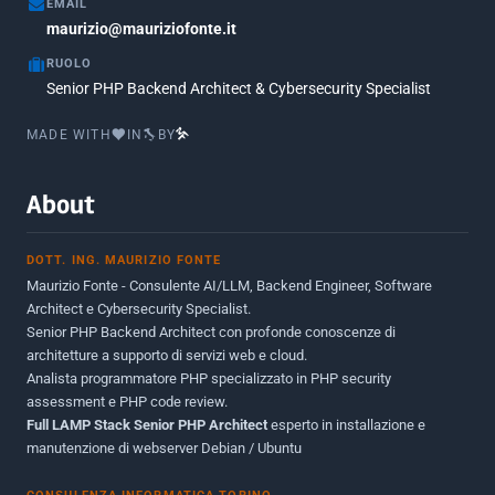
EMAIL
Marzo 2017
maurizio@mauriziofonte.it
1
RUOLO
Luglio 2016
2
Senior PHP Backend Architect & Cybersecurity Specialist
Marzo 2016
1
MADE WITH
IN
BY
Febbraio 2016
2
Marzo 2015
2
About
Novembre 2013
1
DOTT. ING. MAURIZIO FONTE
Giugno 2012
2
Maurizio Fonte - Consulente AI/LLM, Backend Engineer, Software
Maggio 2011
1
Architect e Cybersecurity Specialist.
Senior PHP Backend Architect con profonde conoscenze di
Dicembre 2010
1
architetture a supporto di servizi web e cloud.
Analista programmatore PHP specializzato in PHP security
Ottobre 2010
1
assessment e PHP code review.
Full LAMP Stack Senior PHP Architect
Maggio 2010
esperto in installazione e
1
manutenzione di webserver Debian / Ubuntu
Dicembre 2009
3