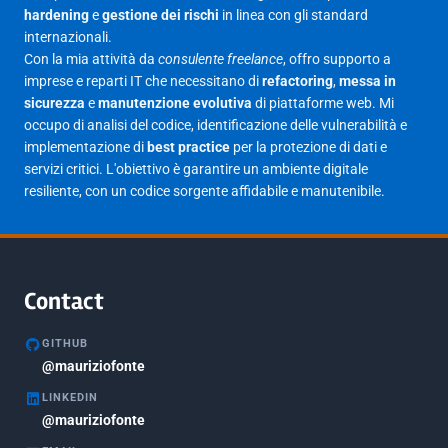
Aprile 2025
16
hardening
e
gestione dei rischi
in linea con gli standard
internazionali.
Marzo 2025
14
Con la mia attività da
consulente freelance
, offro supporto a
Febbraio 2025
17
imprese e reparti IT che necessitano di
refactoring
,
messa in
sicurezza
e
manutenzione evolutiva
di piattaforme web. Mi
Gennaio 2025
23
occupo di analisi del codice, identificazione delle vulnerabilità e
implementazione di
best practice
per la protezione di dati e
Giugno 2023
1
servizi critici. L'obiettivo è garantire un ambiente digitale
Maggio 2023
1
resiliente, con un codice sorgente affidabile e manutenibile.
Agosto 2022
1
Gennaio 2021
2
Agosto 2020
1
Contact
Marzo 2020
1
GITHUB
Marzo 2018
@mauriziofonte
5
LINKEDIN
Febbraio 2018
3
@mauriziofonte
Maggio 2017
5