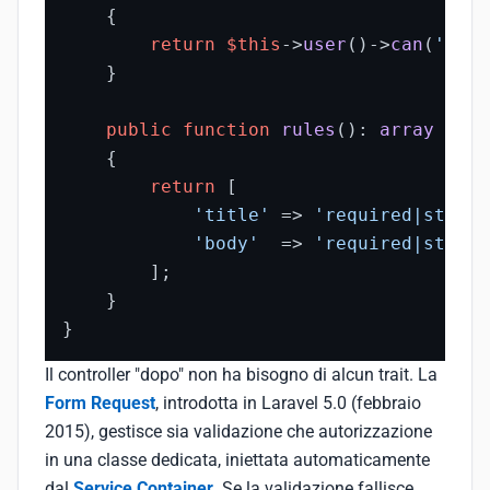
{

return
$this
->
user
()->
can
(
'crea
    }

public
function
rules
(
): 
array
{

return
 [

'title'
 => 
'required|string
'body'
  => 
'required|string
        ];

    }

}
Il controller "dopo" non ha bisogno di alcun trait. La
Form Request
, introdotta in Laravel 5.0 (febbraio
2015), gestisce sia validazione che autorizzazione
in una classe dedicata, iniettata automaticamente
dal
Service Container
. Se la validazione fallisce,