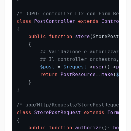
/* DOPO: controller L12 con Form Reques
class
PostController
extends
Controller
{

public
function
store
(
StorePostRequ
{

## Validazione e autorizzazione
## Il controller orchestra, non
$post
 = 
$request
->
user
()->
posts
return
PostResource
::
make
(
$post
    }

}

/* app/Http/Requests/StorePostRequest.p
class
StorePostRequest
extends
FormRequ
{

public
function
authorize
(
): 
bool