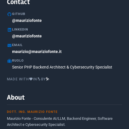
Contact
Marzo 2020
1
GITHUB
Marzo 2018
@mauriziofonte
5
LINKEDIN
Febbraio 2018
3
@mauriziofonte
Maggio 2017
5
EMAIL
Marzo 2017
maurizio@mauriziofonte.it
1
RUOLO
Luglio 2016
2
Senior PHP Backend Architect & Cybersecurity Specialist
Marzo 2016
1
MADE WITH
IN
BY
Febbraio 2016
2
Marzo 2015
2
About
Novembre 2013
1
DOTT. ING. MAURIZIO FONTE
Giugno 2012
2
Maurizio Fonte - Consulente AI/LLM, Backend Engineer, Software
Maggio 2011
1
Architect e Cybersecurity Specialist.