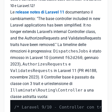
10 e Laravel 12?
Le
release notes di Laravel 11
documentano il
cambiamento: "The base controller included in new
Laravel applications has been simplified. It no
longer extends Laravel's internal Controller class,
and the AuthorizesRequests and ValidatesRequests
traits have been removed." La timeline delle
rimozioni è progressiva:
DispatchesJobs
è stato
rimosso in Laravel 10 (commit
f62d260
, gennaio
2023),
AuthorizesRequests
e
ValidatesRequests
in Laravel 11 (PR #6188,
novembre 2023). Il Controller base è passato da
classe con 3 trait e un'estensione di
Illuminate\Routing\Controller
a una
classe astratta vuota:
/* Laravel 9/10 - Controller con trait 