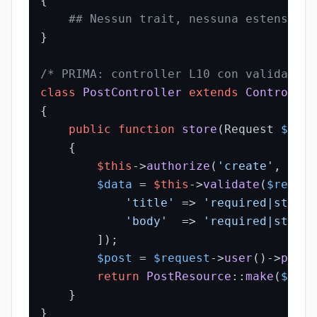
{

## Nessun trait, nessuna estensione
}

/* PRIMA: controller L10 con validate/a
class
PostController
extends
Controller
{

public
function
store
(
Request 
$requ
{

$this
->
authorize
(
'create'
, 
Post
$data
 = 
$this
->
validate
(
$reques
'title'
 => 
'required|string
'body'
  => 
'required|string
        ]);

$post
 = 
$request
->
user
()->
posts
return
PostResource
::
make
(
$post
    }

}
