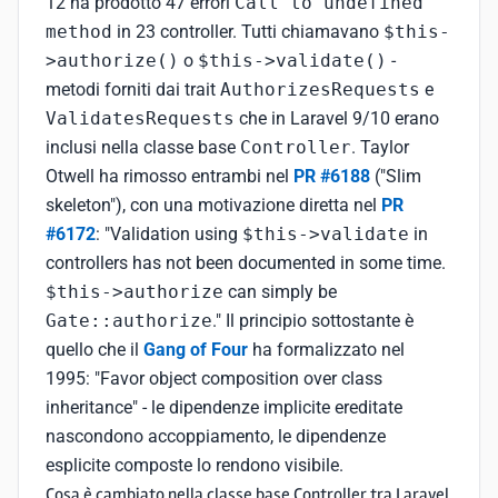
12 ha prodotto 47 errori
Call to undefined
method
in 23 controller. Tutti chiamavano
$this-
>authorize()
o
$this->validate()
-
metodi forniti dai trait
AuthorizesRequests
e
ValidatesRequests
che in Laravel 9/10 erano
inclusi nella classe base
Controller
. Taylor
Otwell ha rimosso entrambi nel
PR #6188
("Slim
skeleton"), con una motivazione diretta nel
PR
#6172
: "Validation using
$this->validate
in
controllers has not been documented in some time.
$this->authorize
can simply be
Gate::authorize
." Il principio sottostante è
quello che il
Gang of Four
ha formalizzato nel
1995: "Favor object composition over class
inheritance" - le dipendenze implicite ereditate
nascondono accoppiamento, le dipendenze
esplicite composte lo rendono visibile.
Cosa è cambiato nella classe base Controller tra Laravel