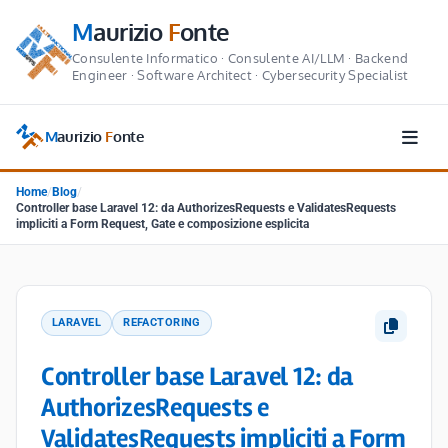
M
aurizio
F
onte
Consulente Informatico · Consulente AI/LLM · Backend
Engineer · Software Architect · Cybersecurity Specialist
M
aurizio
F
onte
Home
/
Blog
/
Controller base Laravel 12: da AuthorizesRequests e ValidatesRequests
impliciti a Form Request, Gate e composizione esplicita
LARAVEL
REFACTORING
Controller base Laravel 12: da
AuthorizesRequests e
ValidatesRequests impliciti a Form