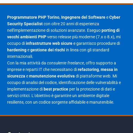
Agosto 2025
1
Luglio 2025
23
Programmatore PHP Torino
,
Ingegnere del Software
e
Cyber
Security Specialist
con oltre 20 anni di esperienza
Giugno 2025
30
nell'implementazione di soluzioni avanzate. Eseguo
porting di
Maggio 2025
27
vecchi ambienti PHP
verso release più moderne (7.x o 8.x), mi
occupo di
infrastrutture web sicure
e garantisco procedure di
Aprile 2025
16
hardening
e
gestione dei rischi
in linea con gli standard
internazionali.
Marzo 2025
14
Con la mia attività da
consulente freelance
, offro supporto a
Febbraio 2025
17
imprese e reparti IT che necessitano di
refactoring
,
messa in
sicurezza
e
manutenzione evolutiva
di piattaforme web. Mi
Gennaio 2025
23
occupo di analisi del codice, identificazione delle vulnerabilità e
implementazione di
best practice
per la protezione di dati e
Giugno 2023
1
servizi critici. L'obiettivo è garantire un ambiente digitale
Maggio 2023
1
resiliente, con un codice sorgente affidabile e manutenibile.
Agosto 2022
1
Gennaio 2021
2
Agosto 2020
1