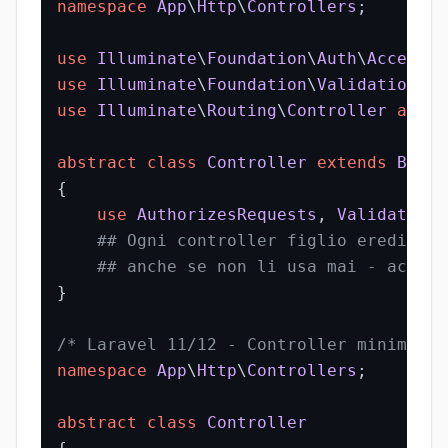
namespace
App
\
Http
\
Controllers
;

use
Illuminate
\
Foundation
\
Auth
\
Access
\
A
use
Illuminate
\
Foundation
\
Validation
\
Va
use
Illuminate
\
Routing
\
Controller
as
Ba
abstract
class
Controller
extends
BaseC
{

use
AuthorizesRequests
, 
ValidatesRe
## Ogni controller figlio eredita $
## anche se non li usa mai - accopp
}

/* Laravel 11/12 - Controller minimale 
namespace
App
\
Http
\
Controllers
;

abstract
class
Controller