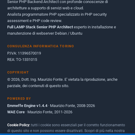
Senior PHP Backend Architect con profonde conoscenze di
Dicembre 2010
1
architetture a supporto di servizi web e cloud.
Analista programmatore PHP specializzato in PHP security
Ottobre 2010
1
assessment e PHP code review.
Full LAMP Stack Senior PHP Architect
Maggio 2010
esperto in installazione e
1
manutenzione di webserver Debian / Ubuntu
Dicembre 2009
3
CONSULENZA INFORMATICA TORINO
Giugno 2009
9
P.IVA: 11396570019
REA: TO-1331015
COPYRIGHT
© 2026, Dott. Ing. Maurizio Fonte. E' vietata la riproduzione, anche
parziale, dei contenuti di questo sito.
POWERED BY
Emmeffe Engine v1.4.4
· Maurizio Fonte, 2008-2026
WAE Core
· Maurizio Fonte, 2011-2026
Cookie Policy:
tutti i cookie sono essenziali per il corretto funzionamento
di questo sito e non possono essere disattivati. Scopri di più nella nostra