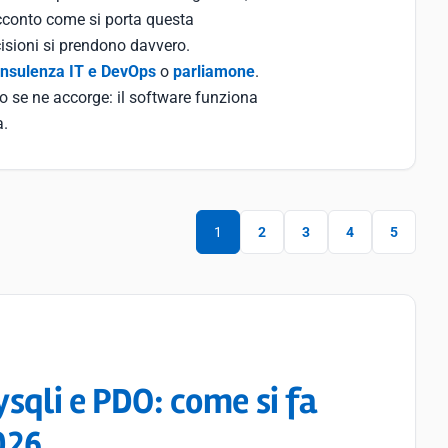
cconto come si porta questa
cisioni si prendono davvero.
nsulenza IT e DevOps
o
parliamone
.
no se ne accorge: il software funziona
a.
1
2
3
4
5
sqli e PDO: come si fa
026