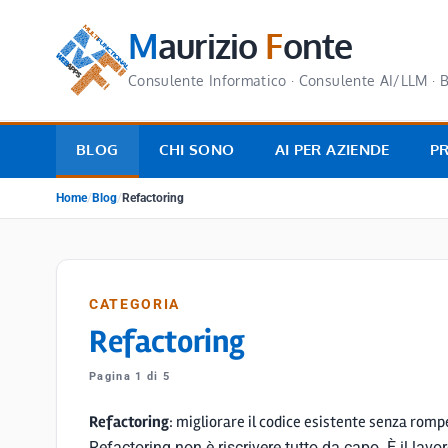
M
aurizio
F
onte
Consulente Informatico · Consulente AI/LLM · B
BLOG
CHI SONO
AI PER AZIENDE
P
Home
/
Blog
/
Refactoring
CATEGORIA
Refactoring
Pagina 1 di 5
Refactoring
: migliorare il codice esistente senza romp
Refactoring non è riscrivere tutto da capo. È il la