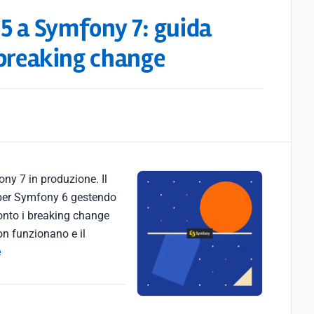
5 a Symfony 7: guida
i breaking change
ny 7 in produzione. Il
 per Symfony 6 gestendo
onto i breaking change
on funzionano e il
e