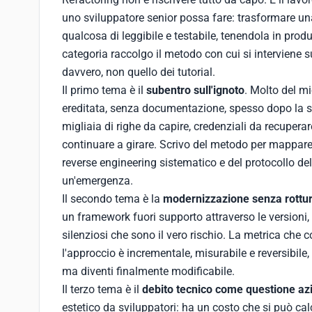
uno sviluppatore senior possa fare: trasformare un
qualcosa di leggibile e testabile, tenendola in prod
categoria raccolgo il metodo con cui si interviene 
davvero, non quello dei tutorial.
Il primo tema è il
subentro sull'ignoto
. Molto del m
ereditata, senza documentazione, spesso dopo la sp
migliaia di righe da capire, credenziali da recupera
continuare a girare. Scrivo del metodo per mappare 
reverse engineering sistematico e del protocollo de
un'emergenza.
Il secondo tema è la
modernizzazione senza rottu
un framework fuori supporto attraverso le version
silenziosi che sono il vero rischio. La metrica che c
l'approccio è incrementale, misurabile e reversibile
ma diventi finalmente modificabile.
Il terzo tema è il
debito tecnico come questione az
estetico da sviluppatori: ha un costo che si può ca