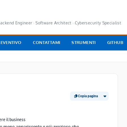
ackend Engineer · Software Architect · Cybersecurity Specialist
REVENTIVO
CONTATTAMI
STRUMENTI
GITHUB
Copia pagina
ere il business
voro meno appariscente e più prezioso che