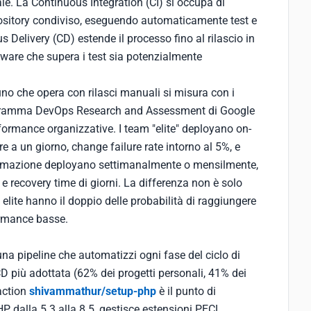
le. La Continuous Integration (CI) si occupa di
epository condiviso, eseguendo automaticamente test e
 Delivery (CD) estende il processo fino al rilascio in
ware che supera i test sia potenzialmente
no che opera con rilasci manuali si misura con i
programma DevOps Research and Assessment di Google
rformance organizzative. I team "elite" deployano on-
re a un giorno, change failure rate intorno al 5%, e
utomazione deployano settimanalmente o mensilmente,
 e recovery time di giorni. La differenza non è solo
elite hanno il doppio delle probabilità di raggiungere
formance basse.
 una pipeline che automatizzi ogni fase del ciclo di
CD più adottata (62% dei progetti personali, 41% dei
action
shivammathur/setup-php
è il punto di
P dalla 5.3 alla 8.5, gestisce estensioni PECL,