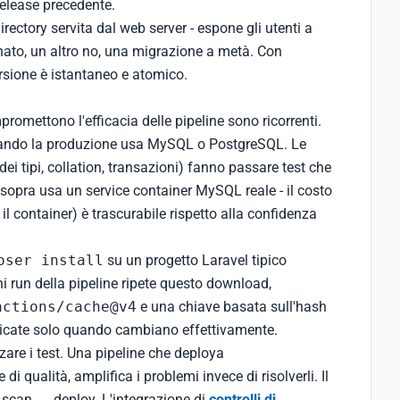
release precedente.
directory servita dal web server - espone gli utenti a
ornato, un altro no, una migrazione a metà. Con
rsione è istantaneo e atomico.
promettono l'efficacia delle pipeline sono ricorrenti.
uando la produzione usa MySQL o PostgreSQL. Le
 tipi, collation, transazioni) fanno passare test che
 sopra usa un service container MySQL reale - il costo
l container) è trascurabile rispetto alla confidenza
oser install
su un progetto Laravel tipico
 run della pipeline ripete questo download,
actions/cache@v4
e una chiave basata sull'hash
ricate solo quando cambiano effettivamente.
zare i test. Una pipeline che deploya
qualità, amplifica i problemi invece di risolverli. Il
y scan → deploy. L'integrazione di
controlli di