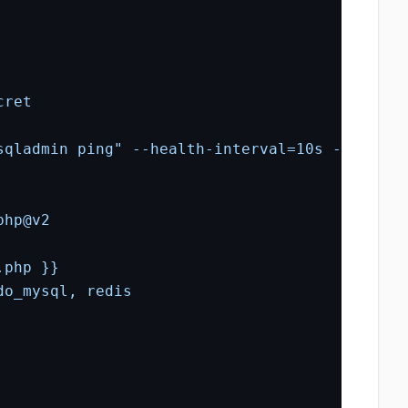
cret
sqladmin
ping"
--health-interval=10s
--health
php@v2
.php
}}
do_mysql,
redis