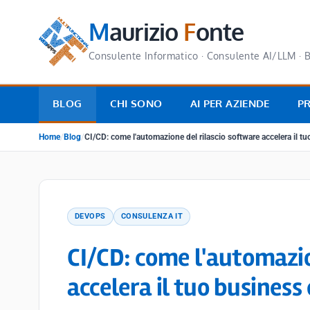
M
aurizio
F
onte
Consulente Informatico · Consulente AI/LLM · B
BLOG
CHI SONO
AI PER AZIENDE
P
Home
/
Blog
/
CI/CD: come l'automazione del rilascio software accelera il tu
DEVOPS
CONSULENZA IT
CI/CD: come l'automazio
accelera il tuo business 