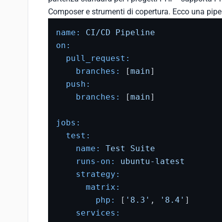
Composer e strumenti di copertura. Ecco una pipeli
name:
CI/CD
Pipeline
on:
pull_request:
branches:
 [
main
]

push:
branches:
 [
main
]

jobs:
test:
name:
Test
Suite
runs-on:
ubuntu-latest
strategy:
matrix:
php:
 [
'8.3'
, 
'8.4'
]

services: