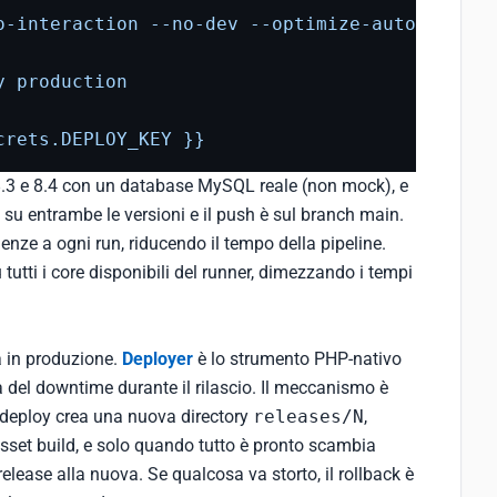
o-interaction
--no-dev
--optimize-autoloader
y
production
crets.DEPLOY_KEY
}}
 8.3 e 8.4 con un database MySQL reale (non mock), e
su entrambe le versioni e il push è sul branch main.
enze a ogni run, riducendo il tempo della pipeline.
u tutti i core disponibili del runner, dimezzando i tempi
ta in produzione.
Deployer
è lo strumento PHP-nativo
a del downtime durante il rilascio. Il meccanismo è
 deploy crea una nuova directory
releases/N
,
 asset build, e solo quando tutto è pronto scambia
elease alla nuova. Se qualcosa va storto, il rollback è