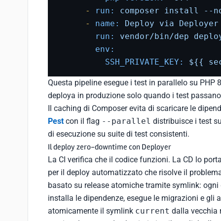
-
run:
composer
install
--n
-
name:
Deploy
via
Deployer
run:
vendor/bin/dep
deplo
env:
SSH_PRIVATE_KEY:
${{
se
Questa pipeline esegue i test in parallelo su PHP
deploya in produzione solo quando i test passano 
Il caching di Composer evita di scaricare le dipend
Pest
con il flag
--parallel
distribuisce i test s
di esecuzione su suite di test consistenti.
Il deploy zero-downtime con Deployer
La CI verifica che il codice funzioni. La CD lo por
per il deploy automatizzato che risolve il problem
basato su release atomiche tramite symlink: ogni
installa le dipendenze, esegue le migrazioni e gli
atomicamente il symlink
current
dalla vecchia r