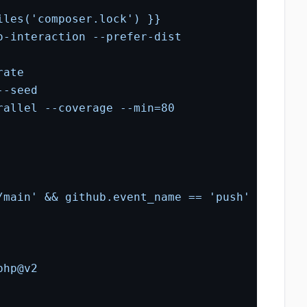
iles('composer.lock')
}}
o-interaction
--prefer-dist
rate
--seed
rallel
--coverage
--min=80
/main'
&&
github.event_name
==
'push'
php@v2