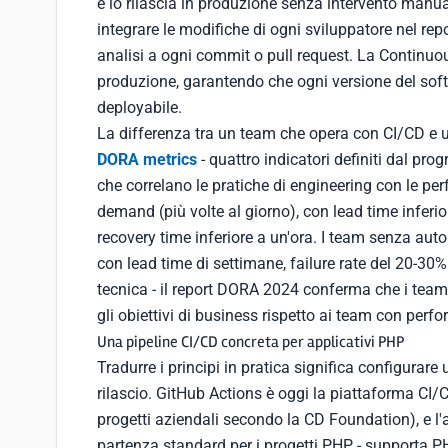
e lo rilascia in produzione senza intervento manua
integrare le modifiche di ogni sviluppatore nel r
analisi a ogni commit o pull request. La Continuous
produzione, garantendo che ogni versione del soft
deployabile.
La differenza tra un team che opera con CI/CD e u
DORA metrics
- quattro indicatori definiti dal 
che correlano le pratiche di engineering con le pe
demand (più volte al giorno), con lead time inferio
recovery time inferiore a un'ora. I team senza a
con lead time di settimane, failure rate del 20-30%
tecnica - il report DORA 2024 conferma che i team 
gli obiettivi di business rispetto ai team con per
Una pipeline CI/CD concreta per applicativi PHP
Tradurre i principi in pratica significa configurare
rilascio. GitHub Actions è oggi la piattaforma CI/
progetti aziendali secondo la CD Foundation), e l'
partenza standard per i progetti PHP - supporta PH