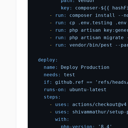
path:
vendor
key:
composer-${{
hashF
-
run:
composer
install
--n
-
run:
cp
.env.testing
.env
-
run:
php
artisan
key:gene
-
run:
php
artisan
migrate
-
run:
vendor/bin/pest
--pa
deploy:
name:
Deploy
Production
needs:
test
if:
github.ref
==
'refs/heads
runs-on:
ubuntu-latest
steps:
-
uses:
actions/checkout@v4
-
uses:
shivammathur/setup-
with:
php-version:
'8.4'