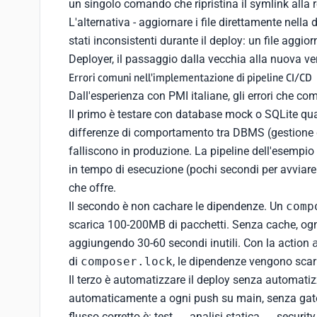
un singolo comando che ripristina il symlink alla 
L'alternativa - aggiornare i file direttamente nella 
stati inconsistenti durante il deploy: un file aggi
Deployer, il passaggio dalla vecchia alla nuova ve
Errori comuni nell'implementazione di pipeline CI/CD
Dall'esperienza con PMI italiane, gli errori che com
Il primo è testare con database mock o SQLite q
differenze di comportamento tra DBMS (gestione dei
falliscono in produzione. La pipeline dell'esempio
in tempo di esecuzione (pochi secondi per avviare i
che offre.
Il secondo è non cachare le dipendenze. Un
comp
scarica 100-200MB di pacchetti. Senza cache, ogni
aggiungendo 30-60 secondi inutili. Con la action
di
composer.lock
, le dipendenze vengono sca
Il terzo è automatizzare il deploy senza automatiz
automaticamente a ogni push su main, senza gate di 
flusso corretto è: test → analisi statica → securit