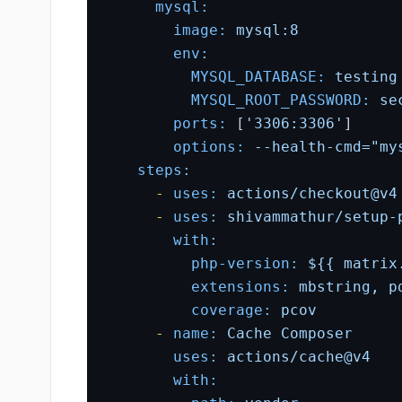
mysql:
image:
mysql:8
env:
MYSQL_DATABASE:
testing
MYSQL_ROOT_PASSWORD:
se
ports:
 [
'3306:3306'
]

options:
--health-cmd="my
steps:
-
uses:
actions/checkout@v4
-
uses:
shivammathur/setup-
with:
php-version:
${{
matrix
extensions:
mbstring,
p
coverage:
pcov
-
name:
Cache
Composer
uses:
actions/cache@v4
with: