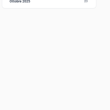
Ottobre 2025
23
Settembre 2025
23
Agosto 2025
1
Luglio 2025
23
Giugno 2025
30
-timeout=5s
--health-retries=3
Maggio 2025
27
Aprile 2025
16
Marzo 2025
14
Febbraio 2025
17
Gennaio 2025
23
Giugno 2023
1
Maggio 2023
1
Agosto 2022
1