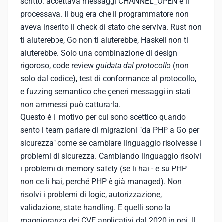
scritto: accettava messaggi CHANNEL_OPEN e li
processava. Il bug era che il programmatore non
aveva inserito il check di stato che serviva. Rust non
ti aiuterebbe, Go non ti aiuterebbe, Haskell non ti
aiuterebbe. Solo una combinazione di design
rigoroso, code review
guidata dal protocollo
(non
solo dal codice), test di conformance al protocollo,
e fuzzing semantico che generi messaggi in stati
non ammessi può catturarla.
Questo è il motivo per cui sono scettico quando
sento i team parlare di migrazioni "da PHP a Go per
sicurezza" come se cambiare linguaggio risolvesse i
problemi di sicurezza. Cambiando linguaggio risolvi
i problemi di memory safety (se li hai - e su PHP
non ce li hai, perché PHP è già managed). Non
risolvi i problemi di logic, autorizzazione,
validazione, state handling. E quelli sono la
maggioranza dei CVE applicativi dal 2020 in poi. Il