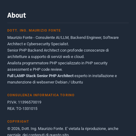
Marzo 2015
2
About
Novembre 2013
1
DOTT. ING. MAURIZIO FONTE
Giugno 2012
2
Maurizio Fonte - Consulente AI/LLM, Backend Engineer, Software
Maggio 2011
1
Architect e Cybersecurity Specialist.
Senior PHP Backend Architect con profonde conoscenze di
Dicembre 2010
1
architetture a supporto di servizi web e cloud.
Analista programmatore PHP specializzato in PHP security
Ottobre 2010
1
assessment e PHP code review.
Full LAMP Stack Senior PHP Architect
Maggio 2010
esperto in installazione e
1
manutenzione di webserver Debian / Ubuntu
Dicembre 2009
3
CONSULENZA INFORMATICA TORINO
Giugno 2009
9
P.IVA: 11396570019
REA: TO-1331015
COPYRIGHT
© 2026, Dott. Ing. Maurizio Fonte. E' vietata la riproduzione, anche
parziale, dei contenuti di questo sito.