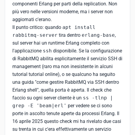
componenti Erlang per parti della replication. Non
più vero nelle versioni moderne, ma i server non
aggiornati c'erano.
Il punto critico: quando
apt install
rabbitmq-server
tira dentro
erlang-base
,
sul server hai un runtime Erlang completo con
l'applicazione
ssh
disponibile. Se la configurazione
di RabbitMQ abilita esplicitamente il servizio SSH di
management (raro ma non inesistente in alcuni
tutorial tutorial online), o se qualcuno ha seguito
una guida "come gestire RabbitMQ via SSH dentro
Erlang shell", quella porta è aperta. Il check che
faccio su ogni server cliente è un
ss -tlnp |
grep -E 'beam|erl'
per vedere se ci sono
porte in ascolto tenute aperte da processi Erlang. Il
16 aprile 2025 questo check mi ha rivelato due casi
su trenta in cui c'era effettivamente un servizio