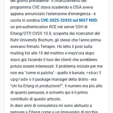
del giorno precedente - il finanziamento del
programma CVE stava scadendo e CISA aveva
appena annunciato l'estensione d'emergenza - è
uscita in sordina
CVE-2025-32433 sul NIST NVD
:
un pre-authentication RCE nel server SSH di
Erlang/OTP, CVSS 10.0, scoperta dai ricercatori del
Ruhr University Bochum, gli stessi che l'anno prima
avevano firmato Terrapin. Ho letto il post sulla
mailing list alle 10 del mattino e mezz'ora dopo
stavo già facendo il tour dei clienti che avrebbero
potuto essere interessati. Il problema iniziale per me
non era "come si patcha" - quello è banale,
rebar3
upgrade
o il package manager della distro - era
"
chi ha Erlang in produzione
?". Il numero era più alto
di quanto pensassi, e scriverlo qui è il primo
contributo di questo articolo.
In dieci anni di consulenza mi sono abituato a
pensare a Erlang come a un linguaggio di nicchia