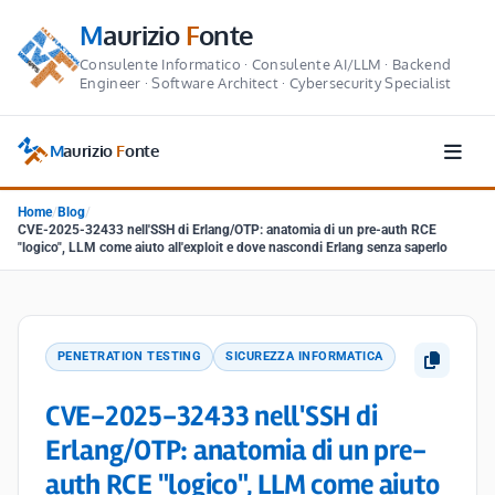
M
aurizio
F
onte
Consulente Informatico · Consulente AI/LLM · Backend
Engineer · Software Architect · Cybersecurity Specialist
M
aurizio
F
onte
Home
/
Blog
/
CVE-2025-32433 nell'SSH di Erlang/OTP: anatomia di un pre-auth RCE
"logico", LLM come aiuto all'exploit e dove nascondi Erlang senza saperlo
PENETRATION TESTING
SICUREZZA INFORMATICA
CVE-2025-32433 nell'SSH di
Erlang/OTP: anatomia di un pre-
auth RCE "logico", LLM come aiuto