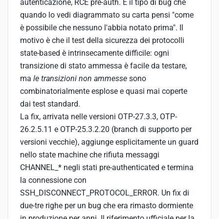
autenticazione, RCE pre-auth. È il tipo di bug che
quando lo vedi diagrammato su carta pensi "come
è possibile che nessuno l'abbia notato prima". Il
motivo è che il test della sicurezza dei protocolli
state-based è intrinsecamente difficile: ogni
transizione di stato ammessa è facile da testare,
ma
le transizioni non ammesse
sono
combinatorialmente esplose e quasi mai coperte
dai test standard.
La fix, arrivata nelle versioni OTP-27.3.3, OTP-
26.2.5.11 e OTP-25.3.2.20 (branch di supporto per
versioni vecchie), aggiunge esplicitamente un guard
nello state machine che rifiuta messaggi
CHANNEL_* negli stati pre-authenticated e termina
la connessione con
SSH_DISCONNECT_PROTOCOL_ERROR. Un fix di
due-tre righe per un bug che era rimasto dormiente
in produzione per anni. Il riferimento ufficiale per la