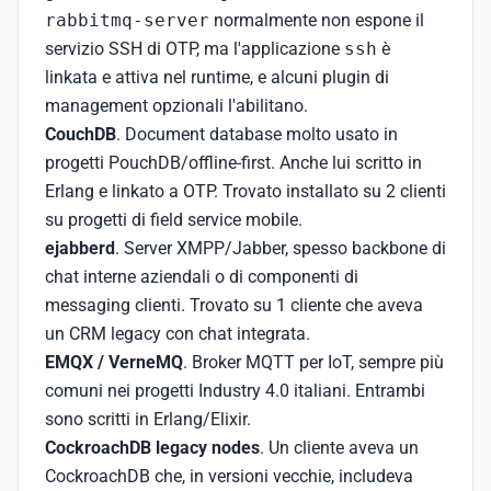
rabbitmq-server
normalmente non espone il
servizio SSH di OTP, ma l'applicazione
ssh
è
linkata e attiva nel runtime, e alcuni plugin di
management opzionali l'abilitano.
CouchDB
. Document database molto usato in
progetti PouchDB/offline-first. Anche lui scritto in
Erlang e linkato a OTP. Trovato installato su 2 clienti
su progetti di field service mobile.
ejabberd
. Server XMPP/Jabber, spesso backbone di
chat interne aziendali o di componenti di
messaging clienti. Trovato su 1 cliente che aveva
un CRM legacy con chat integrata.
EMQX / VerneMQ
. Broker MQTT per IoT, sempre più
comuni nei progetti Industry 4.0 italiani. Entrambi
sono scritti in Erlang/Elixir.
CockroachDB legacy nodes
. Un cliente aveva un
CockroachDB che, in versioni vecchie, includeva