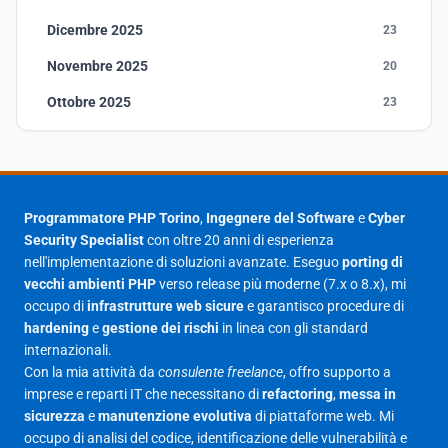
Dicembre 2025
23
Novembre 2025
20
Ottobre 2025
23
Settembre 2025
23
Agosto 2025
1
Luglio 2025
23
Programmatore PHP Torino
,
Ingegnere del Software
e
Cyber
Security Specialist
con oltre 20 anni di esperienza
Giugno 2025
30
nell'implementazione di soluzioni avanzate. Eseguo
porting di
Maggio 2025
27
vecchi ambienti PHP
verso release più moderne (7.x o 8.x), mi
occupo di
infrastrutture web sicure
e garantisco procedure di
Aprile 2025
16
hardening
e
gestione dei rischi
in linea con gli standard
internazionali.
Marzo 2025
14
Con la mia attività da
consulente freelance
, offro supporto a
Febbraio 2025
17
imprese e reparti IT che necessitano di
refactoring
,
messa in
sicurezza
e
manutenzione evolutiva
di piattaforme web. Mi
Gennaio 2025
23
occupo di analisi del codice, identificazione delle vulnerabilità e