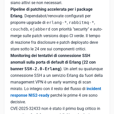
siano attivi se non necessari.
Pipeline di patching accelerata per i package
Erlang.
Dependabot/renovate configurati per
proporre upgrade di
erlang-*
,
rabbitmq-*
,
couchdb
,
ejabberd
con priorità "security" e auto-
merge sulle patch versions dopo CI verde. Il tempo
di reazione fra disclosure e patch deployato deve
stare sotto le 24 ore sui componenti critici.
Monitoring dei tentativi di connessione SSH
anomali sulla porta di default di Erlang (22 con
banner
SSH-2.0-Erlang
)
. Un alert su qualunque
connessione SSH a un servizio Erlang da fuori della
management VPN è un early warning di scan
mirato. Lo integro con il resto del flusso di
incident
response NIS2-ready
perché le prime 4 ore sono
decisive.
CVE-2025-32433 non è stato il primo bug critico in