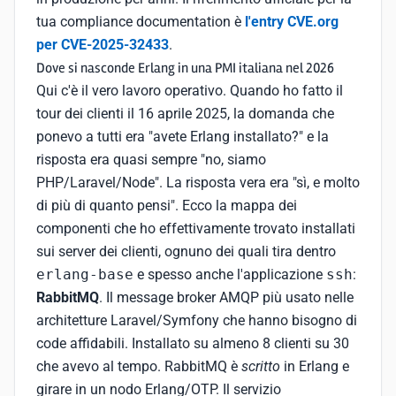
tua compliance documentation è
l'entry CVE.org
per CVE-2025-32433
.
Dove si nasconde Erlang in una PMI italiana nel 2026
Qui c'è il vero lavoro operativo. Quando ho fatto il
tour dei clienti il 16 aprile 2025, la domanda che
ponevo a tutti era "avete Erlang installato?" e la
risposta era quasi sempre "no, siamo
PHP/Laravel/Node". La risposta vera era "sì, e molto
di più di quanto pensi". Ecco la mappa dei
componenti che ho effettivamente trovato installati
sui server dei clienti, ognuno dei quali tira dentro
erlang-base
e spesso anche l'applicazione
ssh
:
RabbitMQ
. Il message broker AMQP più usato nelle
architetture Laravel/Symfony che hanno bisogno di
code affidabili. Installato su almeno 8 clienti su 30
che avevo al tempo. RabbitMQ è
scritto
in Erlang e
girare in un nodo Erlang/OTP. Il servizio