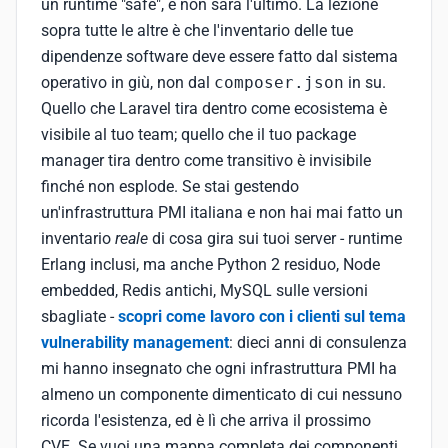
un runtime "safe", e non sarà l'ultimo. La lezione
sopra tutte le altre è che l'inventario delle tue
dipendenze software deve essere fatto dal sistema
operativo in giù, non dal
composer.json
in su.
Quello che Laravel tira dentro come ecosistema è
visibile al tuo team; quello che il tuo package
manager tira dentro come transitivo è invisibile
finché non esplode. Se stai gestendo
un'infrastruttura PMI italiana e non hai mai fatto un
inventario
reale
di cosa gira sui tuoi server - runtime
Erlang inclusi, ma anche Python 2 residuo, Node
embedded, Redis antichi, MySQL sulle versioni
sbagliate -
scopri come lavoro con i clienti sul tema
vulnerability management
: dieci anni di consulenza
mi hanno insegnato che ogni infrastruttura PMI ha
almeno un componente dimenticato di cui nessuno
ricorda l'esistenza, ed è lì che arriva il prossimo
CVE. Se vuoi una mappa completa dei componenti