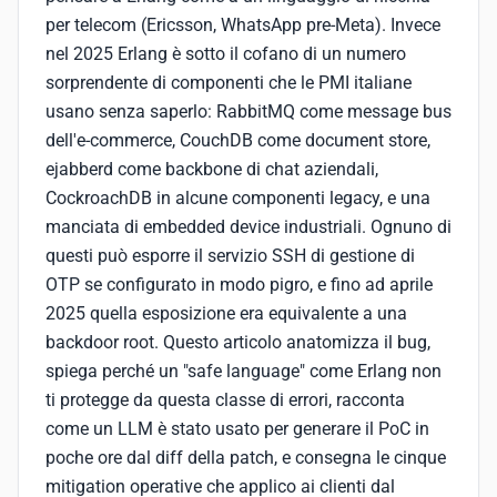
per telecom (Ericsson, WhatsApp pre-Meta). Invece
nel 2025 Erlang è sotto il cofano di un numero
sorprendente di componenti che le PMI italiane
usano senza saperlo: RabbitMQ come message bus
dell'e-commerce, CouchDB come document store,
ejabberd come backbone di chat aziendali,
CockroachDB in alcune componenti legacy, e una
manciata di embedded device industriali. Ognuno di
questi può esporre il servizio SSH di gestione di
OTP se configurato in modo pigro, e fino ad aprile
2025 quella esposizione era equivalente a una
backdoor root. Questo articolo anatomizza il bug,
spiega perché un "safe language" come Erlang non
ti protegge da questa classe di errori, racconta
come un LLM è stato usato per generare il PoC in
poche ore dal diff della patch, e consegna le cinque
mitigation operative che applico ai clienti dal