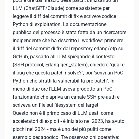
poche ore dal rilascio della patch, utilizzando un
LLM (ChatGPT/Claude) come assistente per
leggere il diff del commit di fix e scrivere codice
Python di exploitation. La documentazione
pubblica del processo è stata fatta da un ricercatore
indipendente che ha descritto il workflow: prendere
il diff del commit di fix dal repository erlang/otp su
GitHub, passarlo all'LLM spiegando il contesto
(SSH protocol, Erlang gen_statem), chiedere "qual è
il bug che questa patch risolve?", poi "scrivi un PoC
Python che sfrutti la vulnerabilità pre-patch". In
meno di due ore l'LLM aveva prodotto un PoC
funzionante che apriva un canale SSH pre-auth e
scriveva un file sul filesystem del target.
Questo non è il primo caso di LLM usati come
acceleratori di exploit - è iniziato nel 2023, ha avuto
picchi nel 2024 - ma è uno dei più puliti come
esempio pedagogico. Tre osservazioni operative: