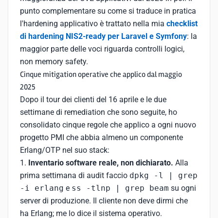
punto complementare su come si traduce in pratica
l'hardening applicativo è trattato nella mia
checklist
di hardening NIS2-ready per Laravel e Symfony
: la
maggior parte delle voci riguarda controlli logici,
non memory safety.
Cinque mitigation operative che applico dal maggio
2025
Dopo il tour dei clienti del 16 aprile e le due
settimane di remediation che sono seguite, ho
consolidato cinque regole che applico a ogni nuovo
progetto PMI che abbia almeno un componente
Erlang/OTP nel suo stack:
1.
Inventario software reale, non dichiarato.
Alla
prima settimana di audit faccio
dpkg -l | grep
-i erlang
e
ss -tlnp | grep beam
su ogni
server di produzione. Il cliente non deve dirmi che
ha Erlang; me lo dice il sistema operativo.