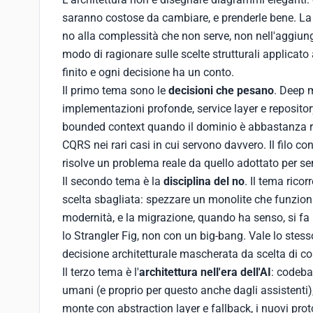
saranno costose da cambiare, e prenderle bene. La m
no alla complessità che non serve, non nell'aggiung
modo di ragionare sulle scelte strutturali applicato 
finito e ogni decisione ha un conto.
Il primo tema sono le
decisioni che pesano
. Deep 
implementazioni profonde, service layer e reposit
bounded context quando il dominio è abbastanza ric
CQRS nei rari casi in cui servono davvero. Il filo co
risolve un problema reale da quello adottato per s
Il secondo tema è la
disciplina del no
. Il tema rico
scelta sbagliata: spezzare un monolite che funzion
modernità, e la migrazione, quando ha senso, si f
lo Strangler Fig, non con un big-bang. Vale lo stesso
decisione architetturale mascherata da scelta di 
Il terzo tema è l'
architettura nell'era dell'AI
: codeba
umani (e proprio per questo anche dagli assistenti),
monte con abstraction layer e fallback, i nuovi proto