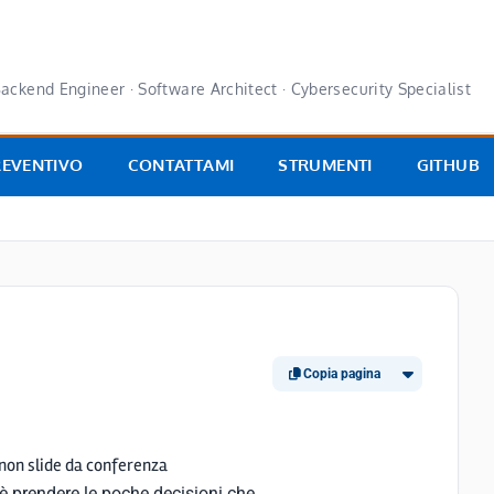
ackend Engineer · Software Architect · Cybersecurity Specialist
REVENTIVO
CONTATTAMI
STRUMENTI
GITHUB
Copia pagina
 non slide da conferenza
è prendere le poche decisioni che