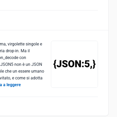
, virgolette singole e
ia drop-in. Ma il
json_decode con
mi: JSON5 non è un JSON
 file che un essere umano
itato, e come si adotta
a a leggere