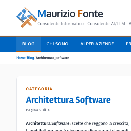
M
aurizio
F
onte
Consulente Informatico · Consulente AI/LLM · B
BLOG
CHI SONO
AI PER AZIENDE
P
Home
/
Blog
/
Architettura_software
CATEGORIA
Architettura Software
Pagina 2 di 4
Architettura Software
: scelte che reggono la crescita,
L'architettura non è disegnare diagrammi eleganti: 