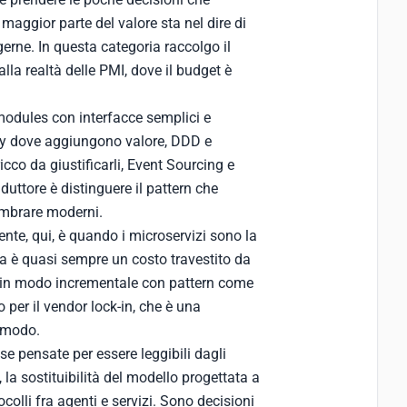
aggior parte del valore sta nel dire di
erne. In questa categoria raccolgo il
alla realtà delle PMI, dove il budget è
modules con interfacce semplici e
ory dove aggiungono valore, DDD e
co da giustificarli, Event Sourcing e
nduttore è distinguere il pattern che
embrare moderni.
rrente, qui, è quando i microservizi sono la
a è quasi sempre un costo travestito da
a in modo incrementale con pattern come
 per il vendor lock-in, che è una
comodo.
se pensate per essere leggibili dagli
 la sostituibilità del modello progettata a
colli fra agenti e servizi. Sono decisioni