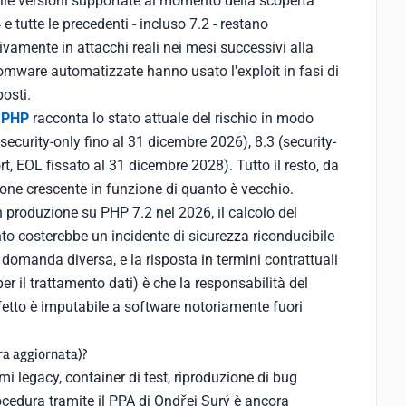
elle versioni supportate al momento della scoperta
e tutte le precedenti - incluso 7.2 - restano
vamente in attacchi reali nei mesi successivi alla
somware automatizzate hanno usato l'exploit in fasi di
osti.
i PHP
racconta lo stato attuale del rischio in modo
ecurity-only fino al 31 dicembre 2026), 8.3 (security-
t, EOL fissato al 31 dicembre 2028). Tutto il resto, da
one crescente in funzione di quanto è vecchio.
 produzione su PHP 7.2 nel 2026, il calcolo del
to costerebbe un incidente di sicurezza riconducibile
domanda diversa, e la risposta in termini contrattuali
er il trattamento dati) è che la responsabilità del
fetto è imputabile a software notoriamente fuori
ra aggiornata)?
mi legacy, container di test, riproduzione di bug
rocedura tramite il PPA di Ondřej Surý è ancora