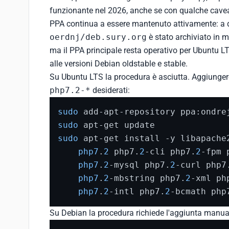
funzionante nel 2026, anche se con qualche caveat d
PPA continua a essere mantenuto attivamente: a d
oerdnj/deb.sury.org
è stato archiviato in 
ma il PPA principale resta operativo per Ubuntu L
alle versioni Debian oldstable e stable.
Su Ubuntu LTS la procedura è asciutta. Aggiungere i
php7.2-*
desiderati:
sudo
sudo
sudo
 apt-get install -y libapache
php7
.
2
 php7.
2
-cli php7.
2
-fpm 
php7
.
2
-mysql php7.
2
-curl php7
php7
.
2
-mbstring php7.
2
-xml ph
php7
.
2
-intl php7.
2
-bcmath php
Su Debian la procedura richiede l'aggiunta manual