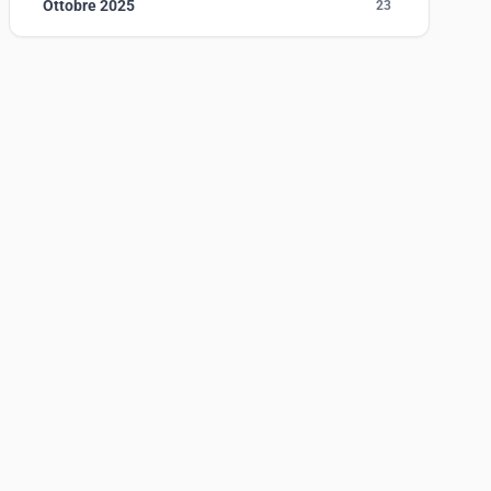
Ottobre 2025
23
Settembre 2025
23
Agosto 2025
1
Luglio 2025
23
Giugno 2025
30
Maggio 2025
27
Aprile 2025
16
Marzo 2025
14
Febbraio 2025
17
Gennaio 2025
23
Giugno 2023
1
Maggio 2023
1
Agosto 2022
1