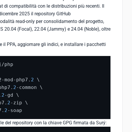
i compatibilità con le distribuzioni più recenti. Il
icembre 2025 il repository GitHub
modalità read-only per consolidamento del progetto,
TS 20.04 (Focal), 22.04 (Jammy) e 24.04 (Noble), oltre
l PPA, aggiornare gli indici, e installare i pacchetti
2-mod-php7.
2
 \

php7.
2
-common \

.
2
-gd \

p7.
2
-zip \

7.
2
-soap
e del repository con la chiave GPG firmata da Surý: