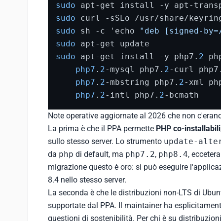
sudo
sudo
sudo
 sh -c 'echo 
"deb [signed-by=
sudo
sudo
 apt-get install -y php7.
2
 ph
php7
.
2
-mysql php7.
2
-curl php7
php7
.
2
-mbstring php7.
2
-xml ph
php7
.
2
-intl php7.
2
-bcmath
Note operative aggiornate al 2026 che non c'erano 
La prima è che il PPA permette
PHP co-installabili
sullo stesso server. Lo strumento
update-alte
da
php
di default, ma
php7.2
,
php8.4
, ecceter
migrazione questo è oro: si può eseguire l'applica
8.4 nello stesso server.
La seconda è che le distribuzioni non-LTS di Ubun
supportate dal PPA. Il maintainer ha esplicitament
questioni di sostenibilità. Per chi è su distribuzio