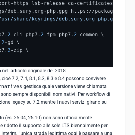
/usr/share/keyrings/deb.sury.org-php.gpg] htt
p7.
2
-cli php7.
2
-fpm php7.
2
-common \

.
2
-gd \

p7.
2
-zip \

nell'articolo originale del 2018.
, cioè 7.2, 7.4, 8.1, 8.2, 8.3 e 8.4 possono convivere
rnatives
gestisce quale versione viene chiamata
a sono sempre disponibili nominativi. Per workflow di
zione legacy su 7.2 mentre i nuovi servizi girano su
tu (es. 25.04, 25.10) non sono ufficialmente
e ridotto il supporto alle sole LTS biennalmente per
ni interim, l'unica strada legittima oggi è passare a una