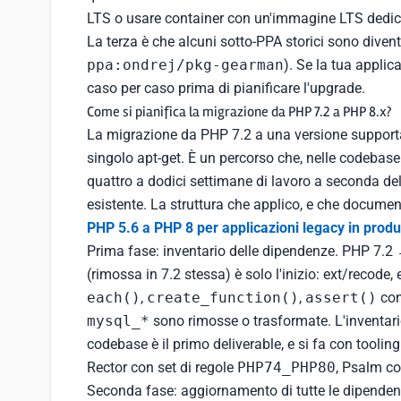
LTS o usare container con un'immagine LTS dedic
La terza è che alcuni sotto-PPA storici sono divent
ppa:ondrej/pkg-gearman
). Se la tua applic
caso per caso prima di pianificare l'upgrade.
Come si pianifica la migrazione da PHP 7.2 a PHP 8.x?
La migrazione da PHP 7.2 a una versione support
singolo apt-get. È un percorso che, nelle codebase
quattro a dodici settimane di lavoro a seconda del
esistente. La struttura che applico, e che documen
PHP 5.6 a PHP 8 per applicazioni legacy in prod
Prima fase: inventario delle dipendenze. PHP 7.2 →
(rimossa in 7.2 stessa) è solo l'inizio: ext/recode
each()
,
create_function()
,
assert()
con
mysql_*
sono rimosse o trasformate. L'inventari
codebase è il primo deliverable, e si fa con tooli
Rector con set di regole
PHP74_PHP80
, Psalm co
Seconda fase: aggiornamento di tutte le dipende