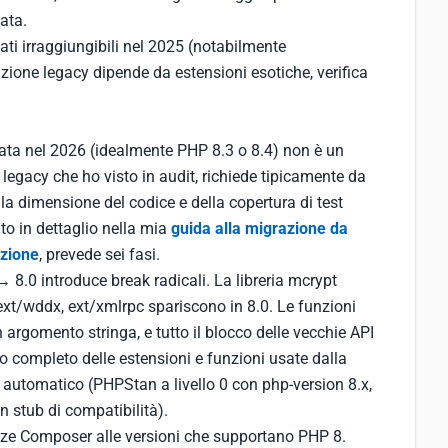
ata.
ati irraggiungibili nel 2025 (notabilmente
azione legacy dipende da estensioni esotiche, verifica
ata nel 2026 (idealmente PHP 8.3 o 8.4) non è un
 legacy che ho visto in audit, richiede tipicamente da
la dimensione del codice e della copertura di test
to in dettaglio nella mia
guida alla migrazione da
uzione
, prevede sei fasi.
 8.0 introduce break radicali. La libreria mcrypt
, ext/wddx, ext/xmlrpc spariscono in 8.0. Le funzioni
 argomento stringa, e tutto il blocco delle vecchie API
o completo delle estensioni e funzioni usate dalla
ng automatico (PHPStan a livello 0 con php-version 8.x,
n stub di compatibilità).
nze Composer alle versioni che supportano PHP 8.