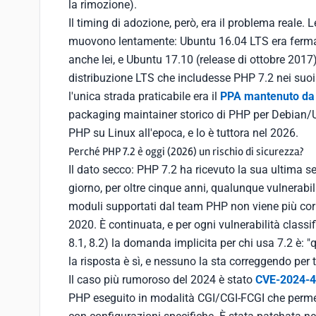
la rimozione).
Il timing di adozione, però, era il problema reale.
muovono lentamente: Ubuntu 16.04 LTS era ferma 
anche lei, e Ubuntu 17.10 (release di ottobre 201
distribuzione LTS che includesse PHP 7.2 nei suoi r
l'unica strada praticabile era il
PPA mantenuto da 
packaging maintainer storico di PHP per Debian/U
PHP su Linux all'epoca, e lo è tuttora nel 2026.
Perché PHP 7.2 è oggi (2026) un rischio di sicurezza?
Il dato secco: PHP 7.2 ha ricevuto la sua ultima s
giorno, per oltre cinque anni, qualunque vulnerabili
moduli supportati dal team PHP non viene più corr
2020. È continuata, e per ogni vulnerabilità classif
8.1, 8.2) la domanda implicita per chi usa 7.2 è:
la risposta è sì, e nessuno la sta correggendo per t
Il caso più rumoroso del 2024 è stato
CVE-2024-
PHP eseguito in modalità CGI/CGI-FCGI che perme