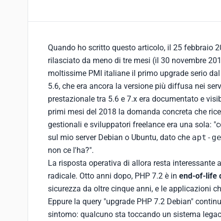
Quando ho scritto questo articolo, il 25 febbraio 
rilasciato da meno di tre mesi (il 30 novembre 20
moltissime PMI italiane il primo upgrade serio da
5.6, che era ancora la versione più diffusa nei serv
prestazionale tra 5.6 e 7.x era documentato e visib
primi mesi del 2018 la domanda concreta che ricev
gestionali e sviluppatori freelance era una sola: "
sul mio server Debian o Ubuntu, dato che
apt-g
non ce l'ha?".
La risposta operativa di allora resta interessante
radicale. Otto anni dopo, PHP 7.2 è in
end-of-life
sicurezza da oltre cinque anni, e le applicazioni c
Eppure la query "upgrade PHP 7.2 Debian" continua
sintomo: qualcuno sta toccando un sistema legac