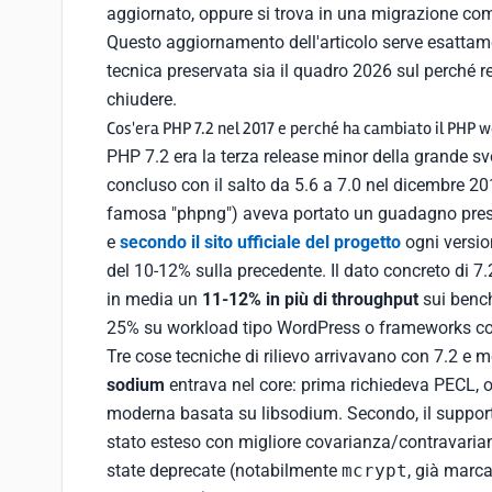
aggiornato, oppure si trova in una migrazione co
Questo aggiornamento dell'articolo serve esattamen
tecnica preservata sia il quadro 2026 sul perché r
chiudere.
Cos'era PHP 7.2 nel 2017 e perché ha cambiato il PHP 
PHP 7.2 era la terza release minor della grande s
concluso con il salto da 5.6 a 7.0 nel dicembre 201
famosa "phpng") aveva portato un guadagno prestazi
e
secondo il sito ufficiale del progetto
ogni versio
del 10-12% sulla precedente. Il dato concreto di 7
in media un
11-12% in più di throughput
sui bench
25% su workload tipo WordPress o frameworks con
Tre cose tecniche di rilievo arrivavano con 7.2 e m
sodium
entrava nel core: prima richiedeva PECL, or
moderna basata su libsodium. Secondo, il suppor
stato esteso con migliore covarianza/contravarian
state deprecate (notabilmente
mcrypt
, già marc