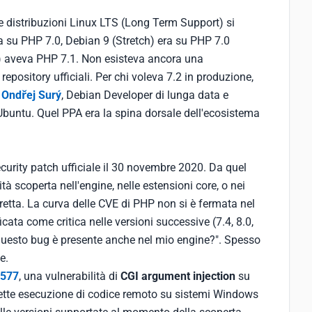
 Le distribuzioni Linux LTS (Long Term Support) si
su PHP 7.0, Debian 9 (Stretch) era su PHP 7.0
7) aveva PHP 7.1. Non esisteva ancora una
epository ufficiali. Per chi voleva 7.2 in produzione,
Ondřej Surý
, Debian Developer di lunga data e
buntu. Quel PPA era la spina dorsale dell'ecosistema
ecurity patch ufficiale il 30 novembre 2020. Da quel
tà scoperta nell'engine, nelle estensioni core, o nei
etta. La curva delle CVE di PHP non si è fermata nel
icata come critica nelle versioni successive (7.4, 8.0,
 "questo bug è presente anche nel mio engine?". Spesso
e.
4577
, una vulnerabilità di
CGI argument injection
su
tte esecuzione di codice remoto su sistemi Windows