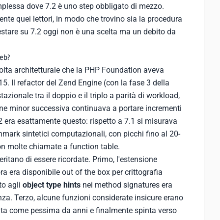
mplessa dove 7.2 è uno step obbligato di mezzo.
te quei lettori, in modo che trovino sia la procedura
estare su 7.2 oggi non è una scelta ma un debito da
web?
volta architetturale che la PHP Foundation aveva
5. Il refactor del Zend Engine (con la fase 3 della
onale tra il doppio e il triplo a parità di workload,
ne minor successiva continuava a portare incrementi
.2 era esattamente questo: rispetto a 7.1 si misurava
mark sintetici computazionali, con picchi fino al 20-
 molte chiamate a function table.
eritano di essere ricordate. Primo, l'estensione
a era disponibile out of the box per crittografia
to agli
object type hints
nei method signatures era
za. Terzo, alcune funzioni considerate insicure erano
ata come pessima da anni e finalmente spinta verso