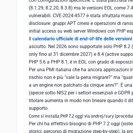
con configurazioni specifiche. È stata patchata n
(8.1.29, 8.2.20, 8.3.8) ma le versioni EOL come 7.4 
vulnerabili. CVE-2024-4577 è stata sfruttata massi
disclosure: gruppi APT cinesi e operazioni di ran
initial access su web server Windows con PHP esp
Il
calendario ufficiale di end-of-life delle version
asciutto. Nel 2026 sono supportate solo PHP 8.2 (s
only fino al 31 dicembre 2027) e 8.4 (active suppor
PHP 5.6 a PHP 8.1, è in EOL con grado di esposizi
Per una PMI italiana che ha ancora applicazioni in
rischio non è più "vale la pena migrare?" ma "quan
a un engine non patchato da cinque anni?". È una 
(specie sotto NIS2 per i settori essenziali e GDPR p
titolare aumenta in modo non lineare quando il di
supporto.
Come si installa PHP 7.2 oggi via ondrej/sury (procedu
Per chi ha effettivo bisogno di PHP 7.2 oggi (siste
storici, percorso di migrazione step-by-step), la p